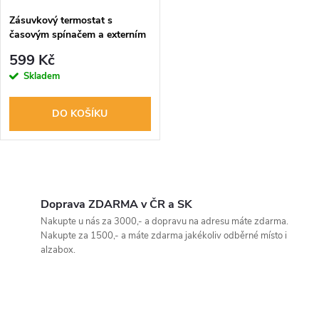
Zásuvkový termostat s
časovým spínačem a externím
čidlem KT3100
599 Kč
Skladem
DO KOŠÍKU
O
v
Doprava ZDARMA v ČR a SK
Nakupte u nás za 3000,- a dopravu na adresu máte zdarma.
l
Nakupte za 1500,- a máte zdarma jakékoliv odběrné místo i
alzabox.
á
d