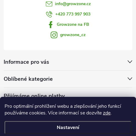
i
info
@
growzone.cz
s
+420 773 997 903
u
Growzone na FB
growzone_cz
Informace pro vás
Oblíbené kategorie
Přijímáme online platby
Pro optimální prohlížení webu a zlepšování jeho funkcí
používáme cookies. Více informací se dozvíte
zde
.
Nastavení
Copyright 2026
Growzone.cz
. Všechna práva vyhrazena.
Upravit