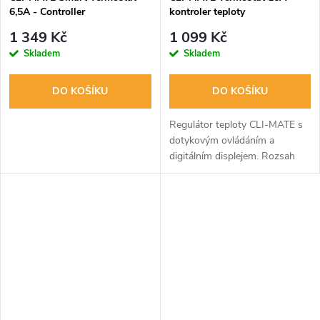
6,5A - Controller
kontroler teploty
1 349 Kč
1 099 Kč
Skladem
Skladem
DO KOŠÍKU
DO KOŠÍKU
Regulátor teploty CLI-MATE s
dotykovým ovládáním a
digitálním displejem. Rozsah
regulace 10-60°C, max. zátěž
16A. Ideální pro pěstební
místnosti.