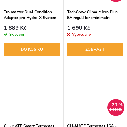
Trolmaster Dual Condition
TechGrow Clima Micro Plus
Adapter pro Hydro-X System
5A regulátor (minimální
(DCC-1)
rychlost)
1 889 Kč
1 690 Kč
Skladem
Vyprodáno
DO KOŠÍKU
ZOBRAZIT
–29 %
1 549 Kč
CLI-MATE Smart Termostat
CLI-MATE Termostat 16A -