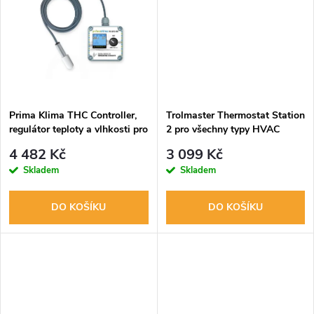
t
t
ů
ů
Prima Klima THC Controller,
Trolmaster Thermostat Station
regulátor teploty a vlhkosti pro
2 pro všechny typy HVAC
PK-ECblue ventilátory s RJ45
(Heatpump a konvenční) (TS-
4 482 Kč
3 099 Kč
konektorem
2)
Skladem
Skladem
DO KOŠÍKU
DO KOŠÍKU