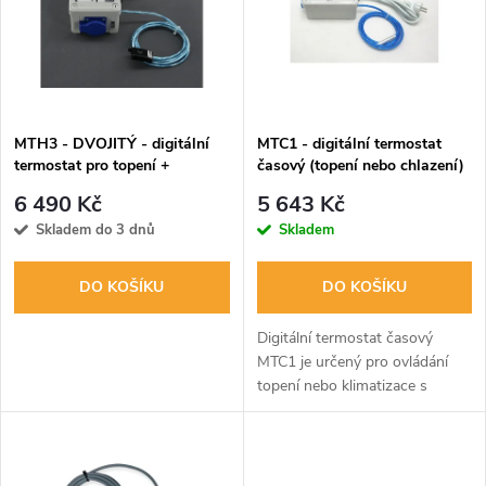
p
n
i
í
s
p
MTH3 - DVOJITÝ - digitální
MTC1 - digitální termostat
termostat pro topení +
časový (topení nebo chlazení)
p
digitální termostat
r
6 490 Kč
5 643 Kč
kombinovaný s hygrostatem a
r
Skladem do 3 dnů
Skladem
regulací výkonu (min a max)
o
pro odtah/přítah
o
DO KOŠÍKU
DO KOŠÍKU
d
d
Digitální termostat časový
u
MTC1 je určený pro ovládání
topení nebo klimatizace s
u
maximální zátěží 3000W.
k
Displej zobrazuje teplotu, čas a
k
stav výstupu. Lze programovat
2 různé...