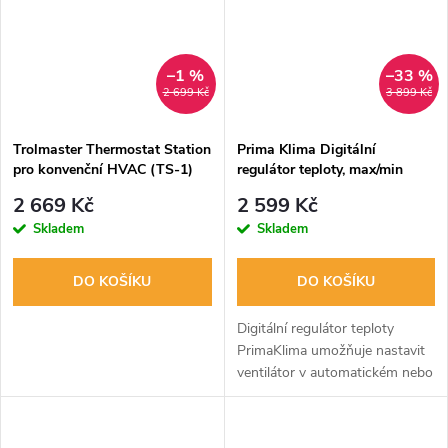
–1 %
–33 %
2 699 Kč
3 899 Kč
Trolmaster Thermostat Station
Prima Klima Digitální
pro konvenční HVAC (TS-1)
regulátor teploty, max/min
rychlosti
2 669 Kč
2 599 Kč
Skladem
Skladem
DO KOŠÍKU
DO KOŠÍKU
Digitální regulátor teploty
PrimaKlima umožňuje nastavit
ventilátor v automatickém nebo
manuálním režimu. Kompatibilní
s ventilátory PK125-ECblue a
dalšími. Používá ethernetový...