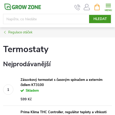
Přejít
NÁKUPNÍ
KOŠÍK
na
obsah
HLEDAT
Regulace otáček
Termostaty
Nejprodávanější
Zásuvkový termostat s časovým spínačem a externím
čidlem KT3100
Skladem
599 Kč
Prima Klima THC Controller, regulátor teploty a vlhkosti