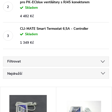
pro PK-ECblue ventilátory s RJ45 konektorem
Skladem
4 482 Kč
CLI-MATE Smart Termostat 6,5A - Controller
Skladem
1 349 Kč
Filtrovat
Ř
Nejdražší
a
Nejlevnější
V
Nejprodávanější
z
ý
Abecedně
e