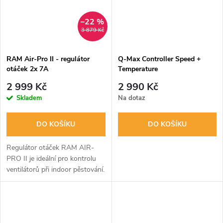
–22 %
3 879 Kč
RAM Air-Pro II - regulátor
Q-Max Controller Speed +
otáček 2x 7A
Temperature
2 999 Kč
2 990 Kč
Skladem
Na dotaz
DO KOŠÍKU
DO KOŠÍKU
Regulátor otáček RAM AIR-
PRO II je ideální pro kontrolu
ventilátorů při indoor pěstování.
Udržuje konstantní teplotu a
tlak. Sníží hluk a umožní
ventilátorům běžet efektivně.
S...