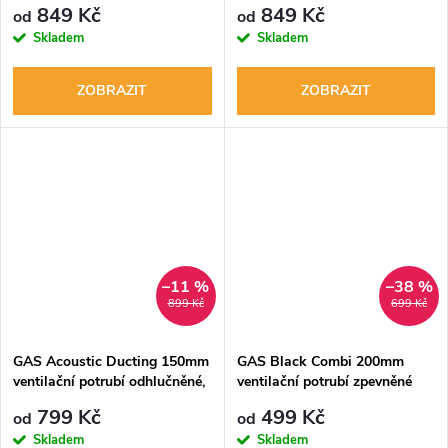
849 Kč
849 Kč
od
od
Skladem
Skladem
ZOBRAZIT
ZOBRAZIT
–11 %
–38 %
899 Kč
699 Kč
GAS Acoustic Ducting 150mm
GAS Black Combi 200mm
ventilační potrubí odhlučněné,
ventilační potrubí zpevněné
nedráždivé
799 Kč
499 Kč
od
od
Skladem
Skladem