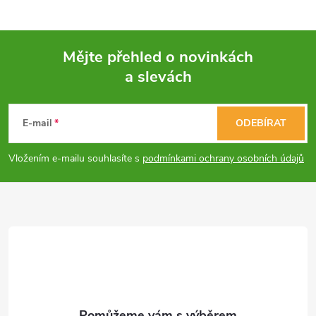
á
p
n
r
í
Mějte přehled o novinkách
v
a slevách
Z
k
á
y
E-mail
ODEBÍRAT
v
p
Vložením e-mailu souhlasíte s
podmínkami ochrany osobních údajů
ý
a
p
t
i
í
s
u