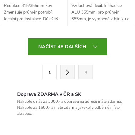
Redukce 315/355mm kov.
Vzduchová flexibilní hadice
Zmenšuje průměr potrubí.
ALU 355mm, pro průměr
Ideální pro instalace. Důležitý
355mm, je vyrobená z hliníku a
nástroj pro pracovníky v oboru.
laminátu. Vhodná pro propojení
a odvod vzduchu všech
ventilátorů a pachových filtrů s
O
přírubou...
NAČÍST 48 DALŠÍCH
v
l
S
1
4
t
á
r
d
á
Doprava ZDARMA v ČR a SK
a
n
Nakupte u nás za 3000,- a dopravu na adresu máte zdarma.
Nakupte za 1500,- a máte zdarma jakékoliv odběrné místo i
k
c
alzabox.
o
í
v