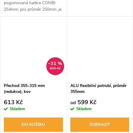
pogumovaná hadice COMBI
254mm, pro průměr 250mm, je
ohebná a vysoce odolná proti
poškození. Vhodná pro
propojení a odvod vzduchu
všech ventilátorů a...
–31 %
899 Kč
Přechod 355-315 mm
ALU flexibilní potrubí, průměr
(redukce), kov
355mm
613 Kč
599 Kč
od
Skladem
Skladem
DO KOŠÍKU
ZOBRAZIT