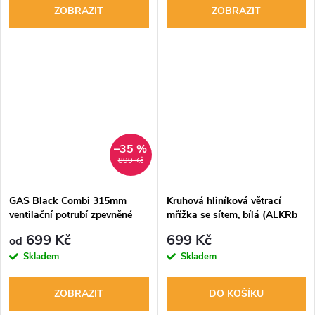
ZOBRAZIT
ZOBRAZIT
–35 %
899 Kč
GAS Black Combi 315mm
Kruhová hliníková větrací
ventilační potrubí zpevněné
mřížka se sítem, bílá (ALKRb
200)
699 Kč
699 Kč
od
Skladem
Skladem
ZOBRAZIT
DO KOŠÍKU