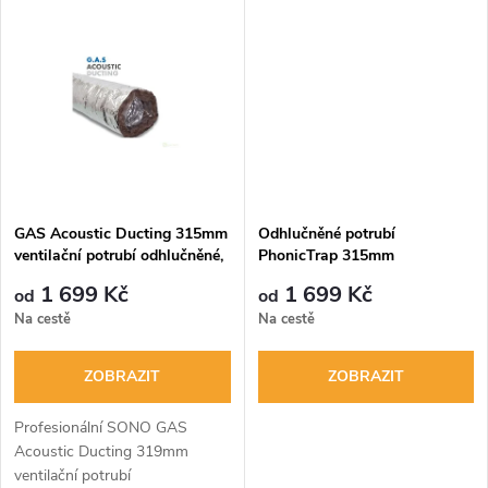
k
odolné vzduchové potrubí s
k
izolací proti hluku, které
t
neobsahuje skelnou vatu ani...
t
ů
ů
GAS Acoustic Ducting 315mm
Odhlučněné potrubí
ventilační potrubí odhlučněné,
PhonicTrap 315mm
nedráždivé
1 699 Kč
1 699 Kč
od
od
Na cestě
Na cestě
ZOBRAZIT
ZOBRAZIT
Profesionální SONO GAS
Acoustic Ducting 319mm
ventilační potrubí