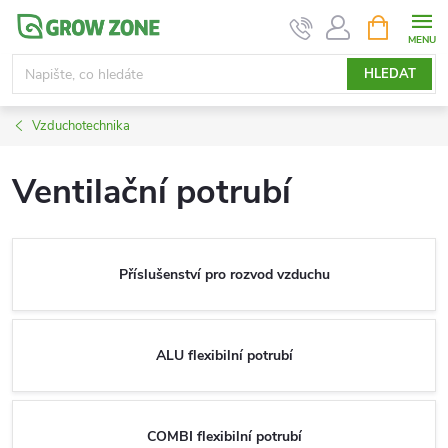
Přejít
NÁKUPNÍ
KOŠÍK
na
obsah
HLEDAT
Vzduchotechnika
Ventilační potrubí
Příslušenství pro rozvod vzduchu
ALU flexibilní potrubí
COMBI flexibilní potrubí