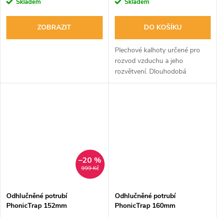
Skladem
Skladem
ZOBRAZIT
DO KOŠÍKU
Plechové kalhoty určené pro
rozvod vzduchu a jeho
rozvětvení. Dlouhodobá
životnost, jednoduchá montáž,
vyrobené z pozinkovaného
plechu. Pro připojení s kulatými
vzduchovody.
–20 %
999 Kč
Odhlučněné potrubí
Odhlučněné potrubí
PhonicTrap 152mm
PhonicTrap 160mm