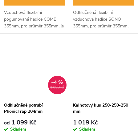
Vzduchová flexibilní
Odhlučněná flexibilní
pogumovaná hadice COMBI
vzduchová hadice SONO
355mm, pro průměr 355mm, je
355mm, pro průměr 355mm,
ohebná a vysoce odolná proti
má obdobné vnitřní uspořádání
poškození. Vhodná pro
jako ALU, ale je doplněna o
propojení a odvod vzduchu
hlukovou izolaci z vrstvy
všech ventilátorů a...
minerální vaty o...
–4 %
1 099 Kč
Odhlučněné potrubí
Kalhotový kus 250-250-250
PhonicTrap 204mm
mm
1 099 Kč
1 019 Kč
od
Skladem
Skladem