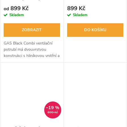
899 Kč
899 Kč
od
Skladem
Skladem
ZOBRAZIT
DO KOŠÍKU
GAS Black Combi ventilační
potrubí má dvouvrstvou
konstrukci s hliníkovou vnitřní a
plastovou vnější stranou, což
výrazně zvyšuje jeho odolnost
proti roztržení a zároveň...
–19 %
899 Kč