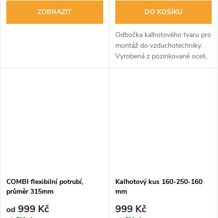
ZOBRAZIT
DO KOŠÍKU
Odbočka kalhotového tvaru pro
montáž do vzduchotechniky.
Vyrobená z pozinkované oceli,
vhodná pro rozvod vzduchu a
jeho rozvětvení. Jednoduchá
montáž a dlouhodobá
životnost.
COMBI flexibilní potrubí,
Kalhotový kus 160-250-160
průměr 315mm
mm
999 Kč
999 Kč
od