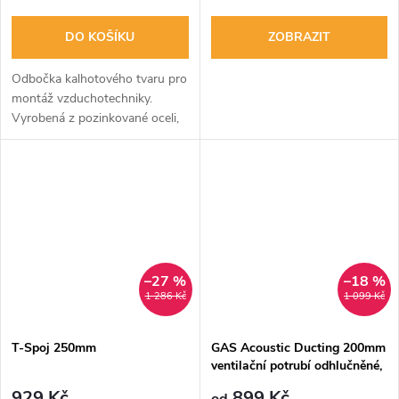
DO KOŠÍKU
ZOBRAZIT
Odbočka kalhotového tvaru pro
montáž vzduchotechniky.
Vyrobená z pozinkované oceli,
jednoduchá montáž, vhodná
pro rozvod vzduchu.
–27 %
–18 %
1 286 Kč
1 099 Kč
T-Spoj 250mm
GAS Acoustic Ducting 200mm
ventilační potrubí odhlučněné,
nedráždivé
929 Kč
899 Kč
od