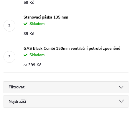
59 Kč
Stahovací páska 135 mm
Skladem
39 Kč
GAS Black Combi 150mm ventilační potrubí zpevněné
Skladem
399 Kč
od
Filtrovat
Ř
Nejdražší
a
Nejlevnější
V
Nejprodávanější
z