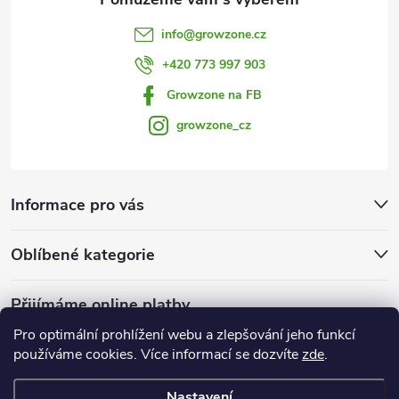
info
@
growzone.cz
+420 773 997 903
Growzone na FB
growzone_cz
Informace pro vás
Oblíbené kategorie
Přijímáme online platby
Pro optimální prohlížení webu a zlepšování jeho funkcí
používáme cookies. Více informací se dozvíte
zde
.
Nastavení