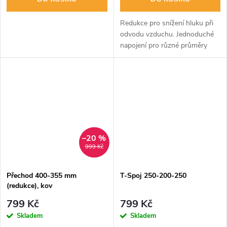
Redukce pro snížení hluku při
odvodu vzduchu. Jednoduché
napojení pro různé průměry
hadic. Nikdy nepoužívejte hadici
menší než průměr motoru.
–20 %
999 Kč
Přechod 400-355 mm
T-Spoj 250-200-250
(redukce), kov
799 Kč
799 Kč
Skladem
Skladem