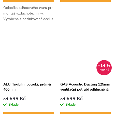
Odbočka kalhotového tvaru pro
montáž vzduchotechniky.
Vyrobená z pozinkované oceli s
dlouhou životností. Jednoduchá
montáž a vhodná pro
rozdělení/rozvod vzduchovodů.
–14 %
799 Kč
ALU flexibilní potrubí, průměr
GAS Acoustic Ducting 125mm
400mm
ventilační potrubí odhlučněné,
nedráždivé
699 Kč
699 Kč
od
od
Skladem
Skladem