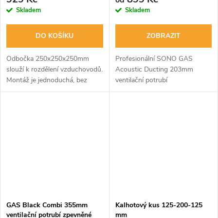
Skladem
Skladem
DO KOŠÍKU
ZOBRAZIT
Odbočka 250x250x250mm
Profesionální SONO GAS
slouží k rozdělení vzduchovodů.
Acoustic Ducting 203mm
Montáž je jednoduchá, bez
ventilační potrubí
složitého nářadí. Určena do
odhlučněné. Prvotřídní a velmi
teploty 100°C, vyrobená z
odolné vzduchové potrubí s
pozinkovaného plechu.
izolací proti hluku, které
Jednostranná, pro...
neobsahuje skelnou vatu ani...
GAS Black Combi 355mm
Kalhotový kus 125-200-125
ventilační potrubí zpevněné
mm