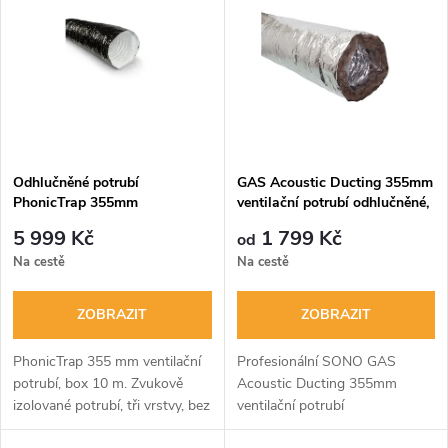
ý
Abecedně
e
p
n
i
í
s
p
Odhlučněné potrubí
GAS Acoustic Ducting 355mm
PhonicTrap 355mm
ventilační potrubí odhlučněné,
p
nedráždivé
r
5 999 Kč
1 799 Kč
od
r
Na cestě
Na cestě
o
o
ZOBRAZIT
ZOBRAZIT
d
d
PhonicTrap 355 mm ventilační
Profesionální SONO GAS
u
potrubí, box 10 m. Zvukově
Acoustic Ducting 355mm
izolované potrubí, tři vrstvy, bez
ventilační potrubí
u
skelné vaty.
odhlučněné. Prvotřídní a velmi