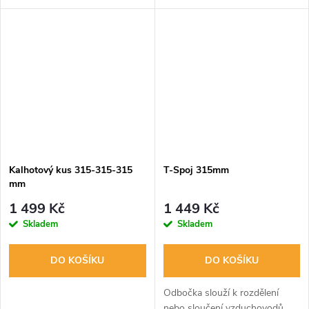
odhlučněné. Prvotřídní a velmi
odolné vzduchové potrubí s
izolací proti hluku, které
neobsahuje skelnou vatu ani...
Kalhotový kus 315-315-315
T-Spoj 315mm
mm
1 499 Kč
1 449 Kč
Skladem
Skladem
DO KOŠÍKU
DO KOŠÍKU
Odbočka slouží k rozdělení
nebo sloučení vzduchovodů.