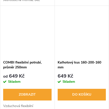
složitého nářadí, vyrobená z
pozinkovaného plechu pro
teploty do 100°C. Určena pro
montáž...
COMBI flexibilní potrubí,
Kalhotový kus 160-200-160
průměr 250mm
mm
649 Kč
649 Kč
od
Skladem
Skladem
ZOBRAZIT
DO KOŠÍKU
Vzduchová flexibilní