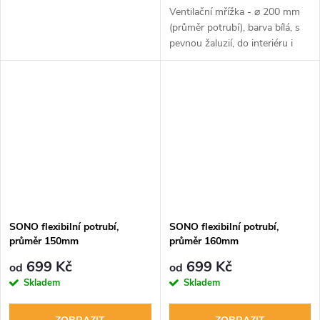
Ventilační mřížka - ⌀ 200 mm
(průměr potrubí), barva bílá, s
pevnou žaluzií, do interiéru i
exteriéru, síťka proti ptactvu /
hlodacům (cca. 10 x 10 mm),
jednoduchá instalace, s...
SONO flexibilní potrubí,
SONO flexibilní potrubí,
průměr 150mm
průměr 160mm
699 Kč
699 Kč
od
od
Skladem
Skladem