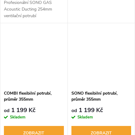
Profesionální SONO GAS
Acoustic Ducting 254mm
ventilační potrubí
odhlučněné. Prvotřídní a velmi
odolné vzduchové potrubí s
izolací proti hluku, které
neobsahuje skelnou vatu ani...
COMBI flexibilní potrubí,
SONO flexibilní potrubí,
průměr 355mm
průměr 355mm
1 199 Kč
1 199 Kč
od
od
Skladem
Skladem
ZOBRAZIT
ZOBRAZIT