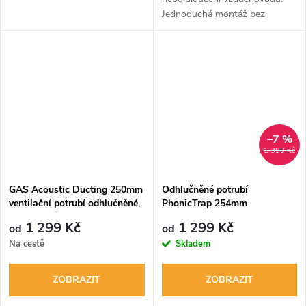
Jednoduchá montáž bez
složitého nářadí, určena do
teploty 100°C, vyrobená z
pozinkovaného plechu.
Jednostranná odbočka pro...
–7 %
1 390 Kč
GAS Acoustic Ducting 250mm
Odhlučněné potrubí
ventilační potrubí odhlučněné,
PhonicTrap 254mm
nedráždivé
1 299 Kč
1 299 Kč
od
od
Na cestě
Skladem
ZOBRAZIT
ZOBRAZIT