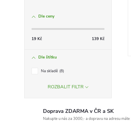
Dle ceny
19
Kč
139
Kč
Dle štítku
Na skladě
8
ROZBALIT FILTR
l
Doprava ZDARMA v ČR a SK
Nakupte u nás za 3000,- a dopravu na adresu máte 