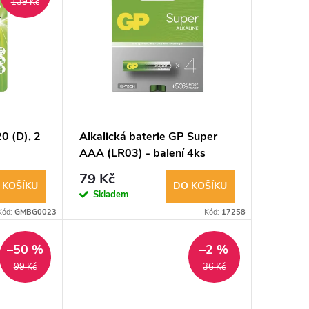
139 Kč
0 (D), 2
Alkalická baterie GP Super
AAA (LR03) - balení 4ks
79 Kč
 KOŠÍKU
DO KOŠÍKU
Skladem
Kód:
GMBG0023
Kód:
17258
–50 %
–2 %
99 Kč
36 Kč