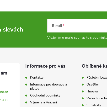
a
c
E-mail
a slevách
p
Vložením e-mailu souhlasíte s
podmínka
v
k
Informace pro vás
Oblíbené k
y
Kontakty
Pěstební box
v
Informace pro dopravu a
Osvětlení
ý
platby
Hnojiva
ne.cz
Obchodní podmínky
p
Vzduchotechn
7 903
Výměna a Vrácení
Substráty