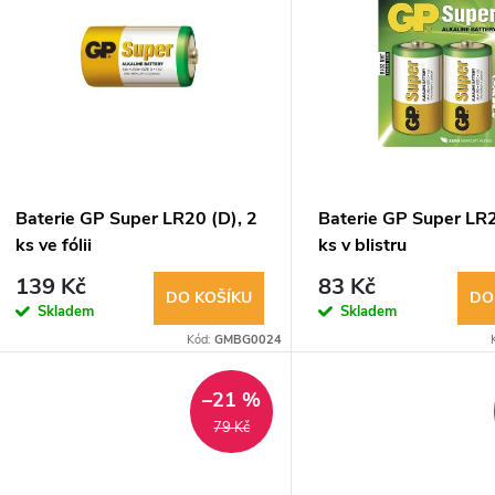
ý
n
p
p
s
r
p
Baterie GP Super LR20 (D), 2
Baterie GP Super LR2
o
ks ve fólii
ks v blistru
r
139 Kč
83 Kč
d
DO KOŠÍKU
DO
Skladem
Skladem
o
Kód:
GMBG0024
u
d
–21 %
k
79 Kč
u
t