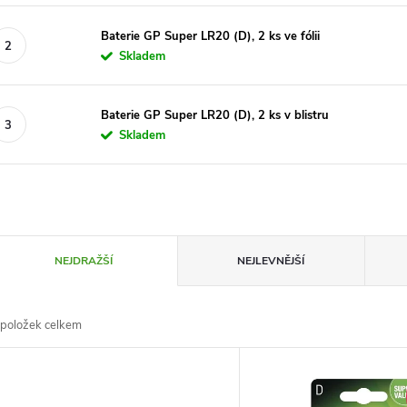
Baterie GP Super LR20 (D), 2 ks ve fólii
Skladem
Baterie GP Super LR20 (D), 2 ks v blistru
Skladem
Ř
NEJDRAŽŠÍ
NEJLEVNĚJŠÍ
a
položek celkem
z
V
e