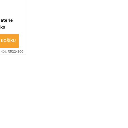
baterie
2ks
 KOŠÍKU
Kód:
R522-200