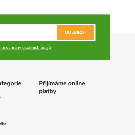
ODEBÍRAT
mi ochrany osobních údajů
ategorie
Přijímáme online
platby
y
ika