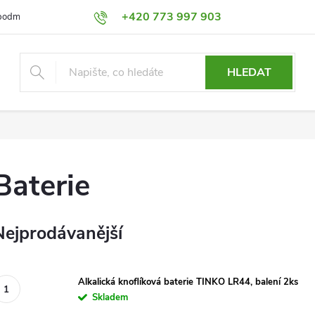
+420 773 997 903
podmínky
Výměna a Vrácení
Podmínky ochrany osobních údajů
HLEDAT
Baterie
Nejprodávanější
Alkalická knoflíková baterie TINKO LR44, balení 2ks
Skladem