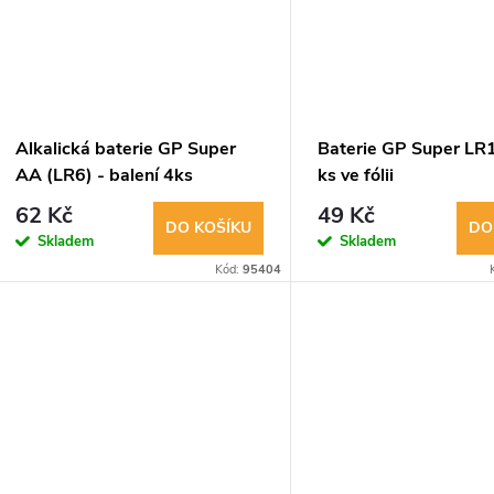
k
ů
t
ů
Alkalická baterie GP Super
Baterie GP Super LR1
AA (LR6) - balení 4ks
ks ve fólii
62 Kč
49 Kč
DO KOŠÍKU
DO
Skladem
Skladem
Kód:
95404