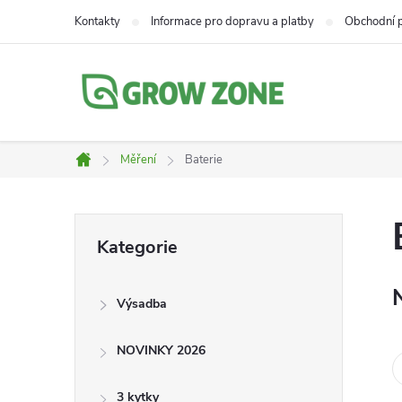
Přejít
Kontakty
Informace pro dopravu a platby
Obchodní 
na
obsah
Měření
Baterie
Domů
P
Přeskočit
Kategorie
kategorie
o
Výsadba
s
NOVINKY 2026
t
3 kytky