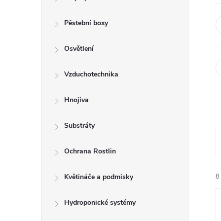
r
a
Pěstební boxy
n
Osvětlení
n
Vzduchotechnika
í
Hnojiva
p
Substráty
a
Ochrana Rostlin
n
Květináče a podmisky
8
e
Hydroponické systémy