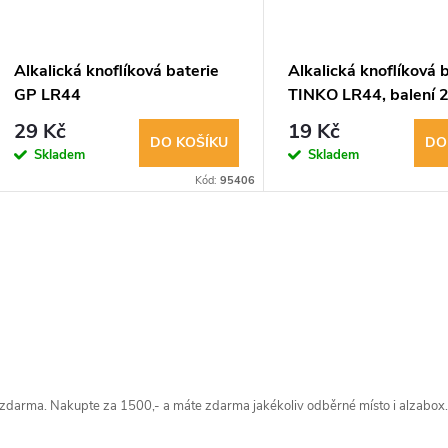
Alkalická knoflíková baterie
Alkalická knoflíková 
GP LR44
TINKO LR44, balení 
29 Kč
19 Kč
DO KOŠÍKU
DO
Skladem
Skladem
Kód:
95406
O
v
á
zdarma. Nakupte za 1500,- a máte zdarma jakékoliv odběrné místo i alzabox.
d