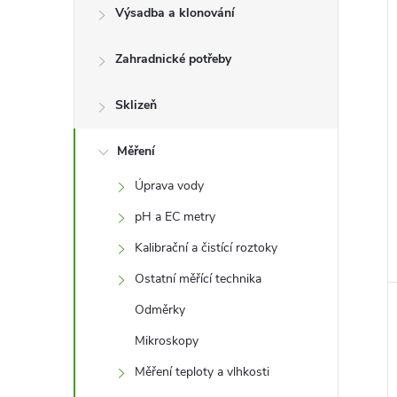
l
Výsadba a klonování
Zahradnické potřeby
í
i
Sklizeň
Měření
Úprava vody
pH a EC metry
Kalibrační a čistící roztoky
Ostatní měřící technika
Odměrky
Mikroskopy
Měření teploty a vlhkosti