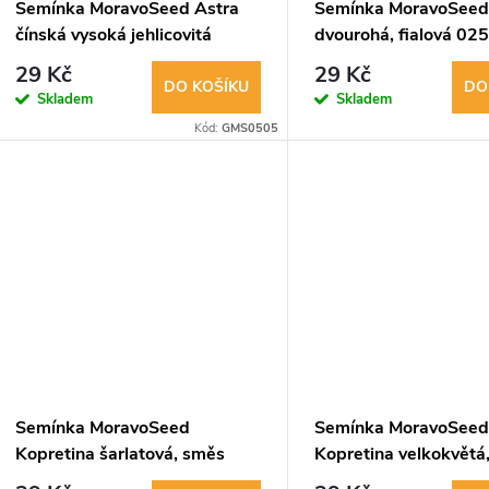
Semínka MoravoSeed Astra
Semínka MoravoSeed 
čínská vysoká jehlicovitá
dvourohá, fialová 02
UNICUM, směs 00439
29 Kč
29 Kč
DO KOŠÍKU
DO
Skladem
Skladem
Kód:
GMS0505
Semínka MoravoSeed
Semínka MoravoSee
Kopretina šarlatová, směs
Kopretina velkokvětá,
32500
31480