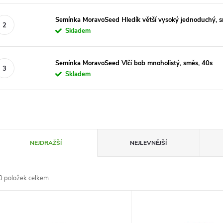
Semínka MoravoSeed Hledík větší vysoký jednoduchý, 
Skladem
Semínka MoravoSeed Vlčí bob mnoholistý, směs, 40s
Skladem
Ř
NEJDRAŽŠÍ
NEJLEVNĚJŠÍ
a
0
položek celkem
z
V
e