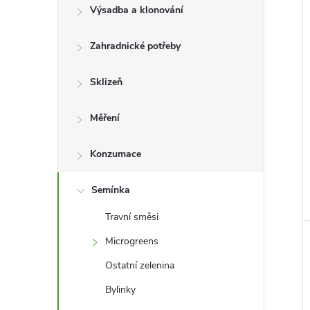
l
Výsadba a klonování
Zahradnické potřeby
í
i
Sklizeň
Měření
Konzumace
Semínka
Travní směsi
Microgreens
Ostatní zelenina
Bylinky