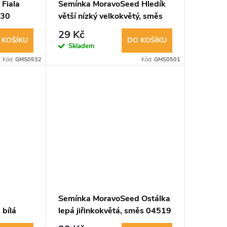
Fiala
Semínka MoravoSeed Hledík
530
větší nízký velkokvětý, směs
00097
29 Kč
 KOŠÍKU
DO KOŠÍKU
Skladem
Kód:
GMS0532
Kód:
GMS0501
d
Semínka MoravoSeed Ostálka
 bílá
lepá jiřinkokvětá, směs 04519