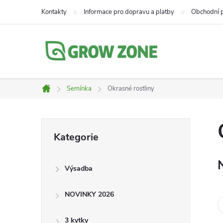
Přejít
Kontakty
Informace pro dopravu a platby
Obchodní 
na
obsah
Semínka
Okrasné rostliny
Domů
P
Přeskočit
Kategorie
kategorie
o
Výsadba
s
NOVINKY 2026
t
3 kytky