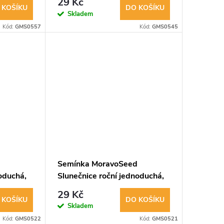
29 Kč
 KOŠÍKU
DO KOŠÍKU
Skladem
Kód:
GMS0557
Kód:
GMS0545
d
Semínka MoravoSeed
noduchá,
Slunečnice roční jednoduchá,
žlutá 01711
29 Kč
 KOŠÍKU
DO KOŠÍKU
Skladem
Kód:
GMS0522
Kód:
GMS0521