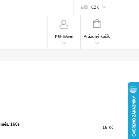
CZK
NÁKUPNÍ
KOŠÍK
Prázdný košík
Přihlášení
směs, 160s
16 Kč