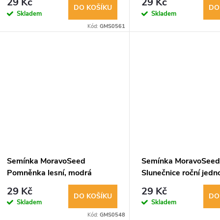
29 Kč
29 Kč
DO KOŠÍKU
DO
Skladem
Skladem
Kód:
GMS0561
Semínka MoravoSeed
Semínka MoravoSee
Pomněnka lesní, modrá
Slunečnice roční jed
20380
směs 01719
29 Kč
29 Kč
DO KOŠÍKU
DO
Skladem
Skladem
Kód:
GMS0548