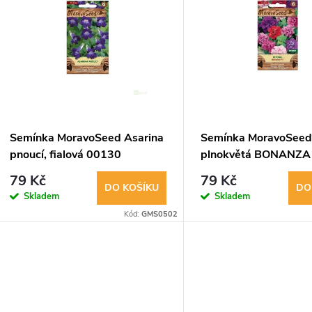
ý
n
p
p
s
r
p
Semínka MoravoSeed Asarina
Semínka MoravoSeed
o
pnoucí, fialová 00130
plnokvětá BONANZA 
r
hybrid, směs 41189
79 Kč
79 Kč
d
DO KOŠÍKU
DO
Skladem
Skladem
o
Kód:
GMS0502
u
d
k
u
t