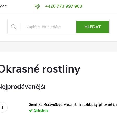
+420 773 997 903
podmínky
Výměna a Vrácení
Podmínky ochrany osobních údajů
HLEDAT
Okrasné rostliny
Nejprodávanější
Semínka MoravoSeed Aksamitník rozkladitý plnokvětý, 
Skladem