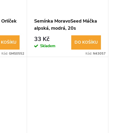
Orlíček
Semínka MoravoSeed Máčka
9
alpská, modrá, 20s
33 Kč
 KOŠÍKU
DO KOŠÍKU
Skladem
Kód:
GMS0552
Kód:
N43057