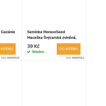
 Gazánie
Semínka MoravoSeed
Maceška Švýcarská zvlněná,
směs 20639
39 Kč
 KOŠÍKU
DO KOŠÍKU
Skladem
Kód:
GMS0520
Kód:
GMS0551