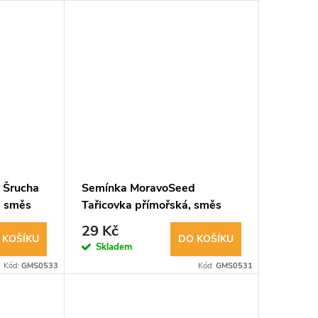
 Šrucha
Semínka MoravoSeed
, směs
Tařicovka přímořská, směs
02459
29 Kč
 KOŠÍKU
DO KOŠÍKU
Skladem
Kód:
GMS0533
Kód:
GMS0531