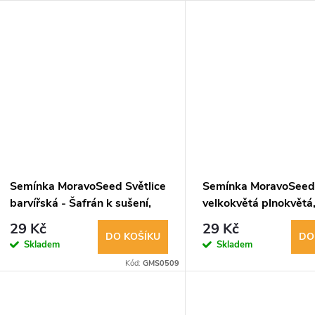
Semínka MoravoSeed Světlice
Semínka MoravoSeed
barvířská - Šafrán k sušení,
velkokvětá plnokvětá
oranžová 00781
03098
29 Kč
29 Kč
DO KOŠÍKU
DO
Skladem
Skladem
Kód:
GMS0509