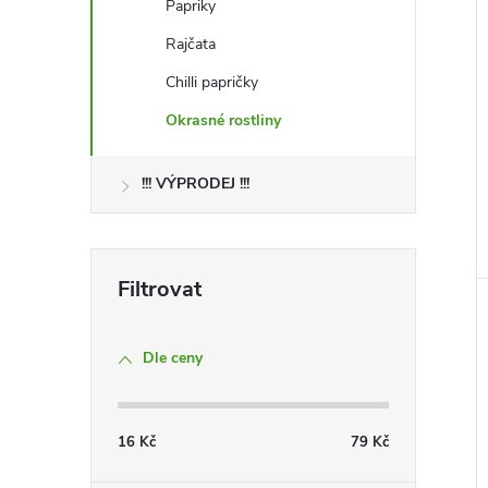
Papriky
Rajčata
Chilli papričky
Okrasné rostliny
!!! VÝPRODEJ !!!
Dle ceny
16
Kč
79
Kč