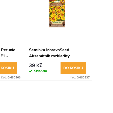
 Petunie
Semínka MoravoSeed
F1 -
Aksamitník rozkladitý
jednoduchý, žluto-hnědý
39 Kč
03621
 KOŠÍKU
DO KOŠÍKU
Skladem
Kód:
GMS0563
Kód:
GMS0537