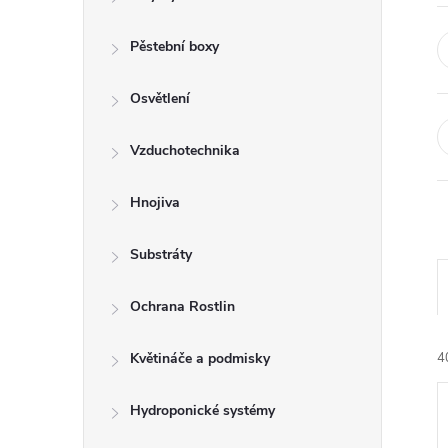
r
a
Pěstební boxy
n
Osvětlení
n
Vzduchotechnika
í
Hnojiva
p
Substráty
a
Ochrana Rostlin
n
Květináče a podmisky
4
e
Hydroponické systémy