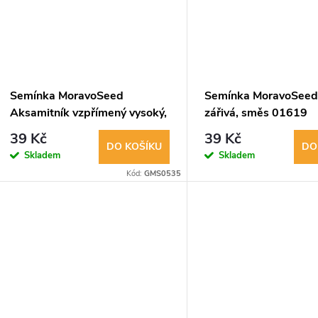
k
ů
t
ů
Semínka MoravoSeed
Semínka MoravoSeed
Aksamitník vzpřímený vysoký,
zářivá, směs 01619
směs 03609
39 Kč
39 Kč
DO KOŠÍKU
DO
Skladem
Skladem
Kód:
GMS0535