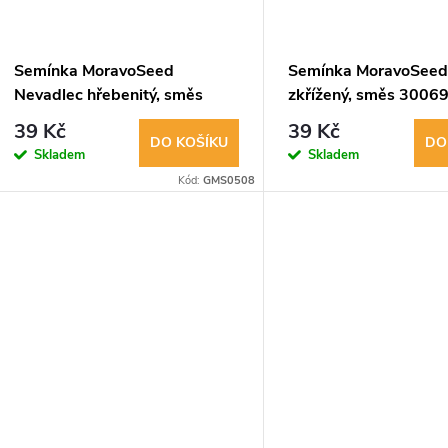
Semínka MoravoSeed
Semínka MoravoSeed 
Nevadlec hřebenitý, směs
zkřížený, směs 3006
00599
39 Kč
39 Kč
DO KOŠÍKU
DO
Skladem
Skladem
Kód:
GMS0508