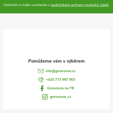
p
Vložením e-mailu souhlasíte s
podmínkami ochrany osobních údajů
a
t
í
info
@
growzone.cz
+420 773 997 903
Growzone na FB
growzone_cz