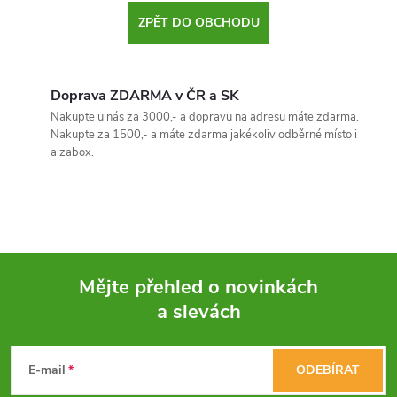
ZPĚT DO OBCHODU
Doprava ZDARMA v ČR a SK
Nakupte u nás za 3000,- a dopravu na adresu máte zdarma.
Nakupte za 1500,- a máte zdarma jakékoliv odběrné místo i
alzabox.
Mějte přehled o novinkách
a slevách
Z
á
E-mail
ODEBÍRAT