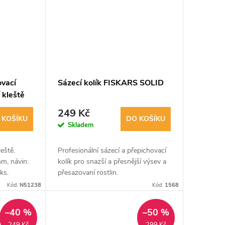
ovací
Sázecí kolík FISKARS SOLID
 kleště
5 m,
249 Kč
 KOŠÍKU
DO KOŠÍKU
Skladem
eště.
Profesionální sázecí a přepichovací
m, návin:
kolík pro snazší a přesnější výsev a
ks.
přesazovaní rostlin.
Kód:
N51238
Kód:
1568
–40 %
–50 %