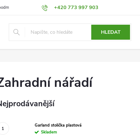
+420 773 997 903
podmínky
Výměna a Vrácení
Podmínky ochrany osobních údajů
HLEDAT
Zahradní nářadí
Nejprodávanější
Garland stolička plastová
Skladem