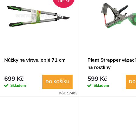
ý
749 Kč
n
p
p
s
r
p
Nůžky na větve, oblé 71 cm
Plant Strapper vázací
o
na rostliny
r
699 Kč
599 Kč
d
DO KOŠÍKU
DO
Skladem
Skladem
o
Kód:
17405
u
d
k
u
t