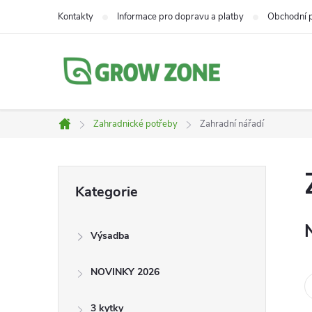
Přejít
Kontakty
Informace pro dopravu a platby
Obchodní 
na
obsah
Zahradnické potřeby
Zahradní nářadí
Domů
P
Přeskočit
Kategorie
kategorie
o
Výsadba
s
NOVINKY 2026
t
3 kytky