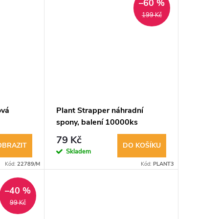
–60 %
199 Kč
ová
Plant Strapper náhradní
spony, balení 10000ks
79 Kč
OBRAZIT
DO KOŠÍKU
Skladem
Kód:
22789/M
Kód:
PLANT3
–40 %
99 Kč