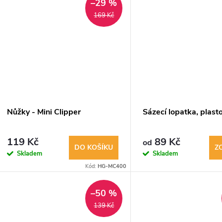
–29 %
169 Kč
Nůžky - Mini Clipper
Sázecí lopatka, plast
119 Kč
89 Kč
od
DO KOŠÍKU
Z
Skladem
Skladem
Kód:
HG-MC400
–50 %
139 Kč