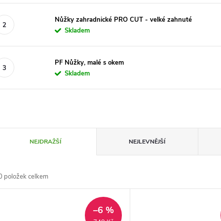
Nůžky zahradnické PRO CUT - velké zahnuté
Skladem
PF Nůžky, malé s okem
Skladem
Ř
NEJDRAŽŠÍ
NEJLEVNĚJŠÍ
a
0
položek celkem
z
V
e
–6 %