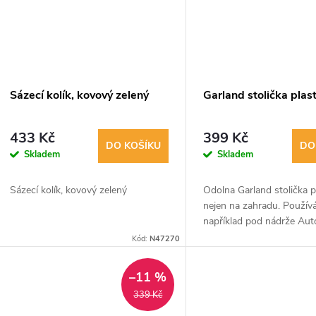
k
ů
t
ů
Sázecí kolík, kovový zelený
Garland stolička plas
433 Kč
399 Kč
DO KOŠÍKU
DO
Skladem
Skladem
Sázecí kolík, kovový zelený
Odolna Garland stolička p
nejen na zahradu. Použív
například pod nádrže Aut
Kód:
N47270
–11 %
339 Kč