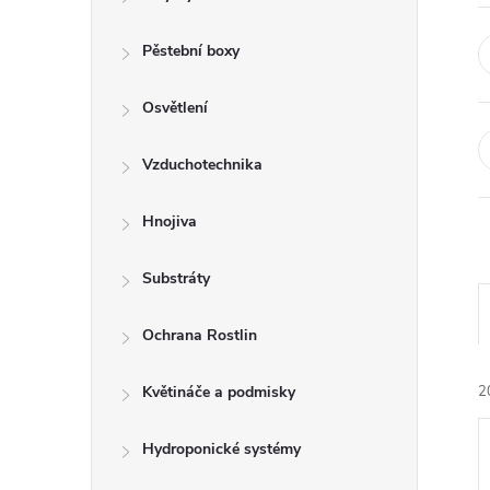
r
a
Pěstební boxy
n
Osvětlení
n
Vzduchotechnika
í
Hnojiva
p
Substráty
a
Ochrana Rostlin
n
Květináče a podmisky
2
e
Hydroponické systémy