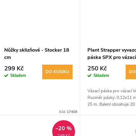
Nůžky sklizňové - Stocker 18
Plant Strapper vyvaz
cm
páska SPX pro vázací
0,12x11 mm, délka 2
299 Kč
250 Kč
sada 20 ks
DO KOŠÍKU
DO
Skladem
Skladem
Vázací páska pro vázací kl
Rozměr pásky: 0,12x11 m
25 m. Balení obsahuje 20 
Kód:
17408
–20 %