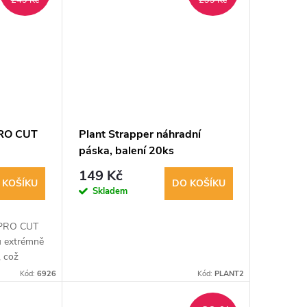
249 Kč
299 Kč
PRO CUT
Plant Strapper náhradní
páska, balení 20ks
149 Kč
 KOŠÍKU
DO KOŠÍKU
Skladem
 PRO CUT
 extrémně
, což
trost
Kód:
6926
Kód:
PLANT2
jistku a