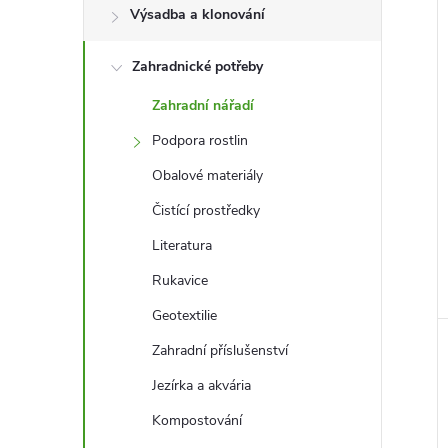
l
Výsadba a klonování
Zahradnické potřeby
í
i
Zahradní nářadí
Podpora rostlin
Obalové materiály
Čistící prostředky
Literatura
Rukavice
Geotextilie
Zahradní příslušenství
Jezírka a akvária
Kompostování