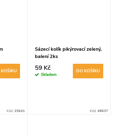
em
Sázecí kolík pikýrovací zelený,
balení 2ks
59 Kč
 KOŠÍKU
DO KOŠÍKU
Skladem
Kód:
25641
Kód:
48637