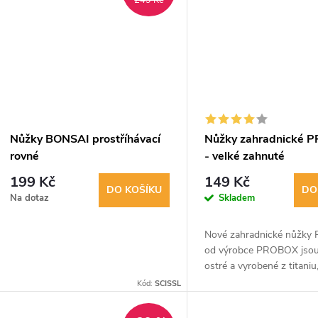
249 Kč
Nůžky BONSAI prostříhávací
Nůžky zahradnické 
rovné
- velké zahnuté
199 Kč
149 Kč
DO KOŠÍKU
DO
Na dotaz
Skladem
Nové zahradnické nůžky
od výrobce PROBOX jsou
ostré a vyrobené z titaniu
zaručuje dlouhotrvající os
Kód:
SCISSL
čepelí. Mají zavírání na po
jsou vhodné...