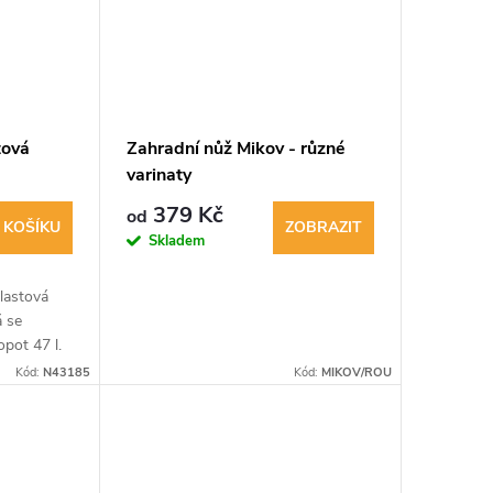
tová
Zahradní nůž Mikov - různé
varinaty
379 Kč
od
 KOŠÍKU
ZOBRAZIT
Skladem
lastová
á se
opot 47 l.
Kód:
N43185
Kód:
MIKOV/ROU