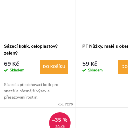
Sázecí kolík, celoplastový
PF Nůžky, malé s ok
zelený
69 Kč
59 Kč
DO KOŠÍKU
DO
Skladem
Skladem
Sázecí a přepichovací kolík pro
snazší a přesnější výsev a
přesazovaní rostlin.
Kód:
7270
–35 %
39 Kč