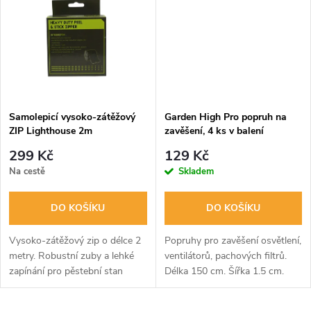
t
t
ů
ů
Samolepicí vysoko-zátěžový
Garden High Pro popruh na
ZIP Lighthouse 2m
zavěšení, 4 ks v balení
299 Kč
129 Kč
Na cestě
Skladem
DO KOŠÍKU
DO KOŠÍKU
Vysoko-zátěžový zip o délce 2
Popruhy pro zavěšení osvětlení,
metry. Robustní zuby a lehké
ventilátorů, pachových filtrů.
zapínání pro pěstební stan
Délka 150 cm. Šířka 1.5 cm.
nebo vlastní pěstební box.
Vysoce zatížitelný.