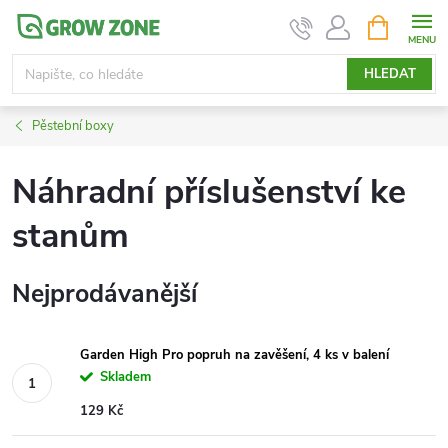
Přejít
NÁKUPNÍ
KOŠÍK
na
obsah
HLEDAT
Pěstební boxy
Náhradní příslušenství ke
stanům
Nejprodávanější
Garden High Pro popruh na zavěšení, 4 ks v balení
Skladem
129 Kč