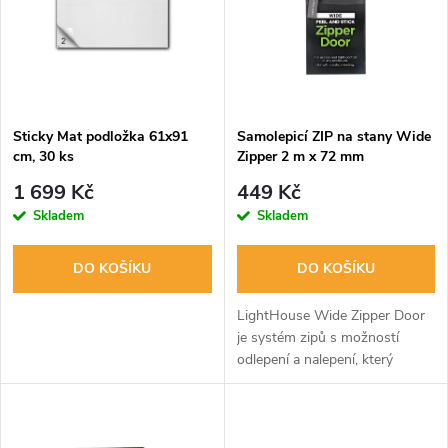
e
p
n
i
í
s
p
Sticky Mat podložka 61x91
Samolepicí ZIP na stany Wide
cm, 30 ks
Zipper 2 m x 72 mm
p
r
1 699 Kč
449 Kč
r
Skladem
Skladem
o
o
DO KOŠÍKU
DO KOŠÍKU
d
d
LightHouse Wide Zipper Door
u
je systém zipů s možností
odlepení a nalepení, který
u
umožňuje snadný přístup a
k
regulaci světla v jakémkoli
k
pěstebním stanu.