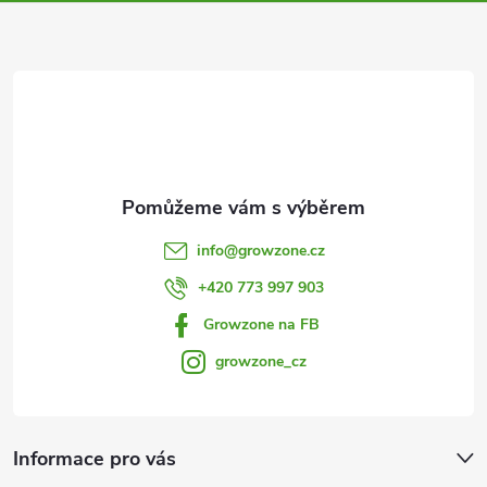
a
k
y
t
v
í
ý
p
i
info
@
growzone.cz
s
+420 773 997 903
u
Growzone na FB
growzone_cz
Informace pro vás