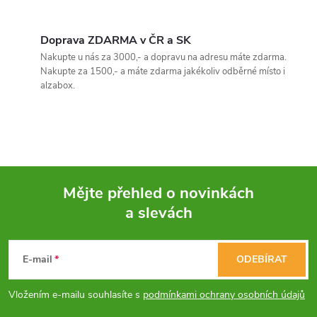
O
v
Doprava ZDARMA v ČR a SK
Nakupte u nás za 3000,- a dopravu na adresu máte zdarma.
l
Nakupte za 1500,- a máte zdarma jakékoliv odběrné místo i
alzabox.
á
d
a
c
Mějte přehled o novinkách
í
a slevách
Z
p
á
E-mail
ODEBÍRAT
r
p
v
Vložením e-mailu souhlasíte s
podmínkami ochrany osobních údajů