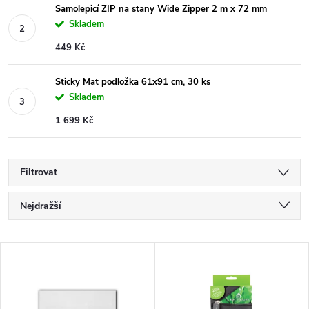
Samolepicí ZIP na stany Wide Zipper 2 m x 72 mm
Skladem
449 Kč
Sticky Mat podložka 61x91 cm, 30 ks
Skladem
1 699 Kč
Filtrovat
Ř
Nejdražší
a
Nejlevnější
V
Nejprodávanější
z
ý
Abecedně