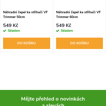
ů
ů
Náhradní čepel ke střihači VF
Náhradní čepel ke střihači VF
Trimmer 50cm
Trimmer 60cm
549 Kč
549 Kč
Skladem
Skladem
DO KOŠÍKU
DO KOŠÍKU
O
v
l
á
Mějte přehled o novinkách
d
a slevách