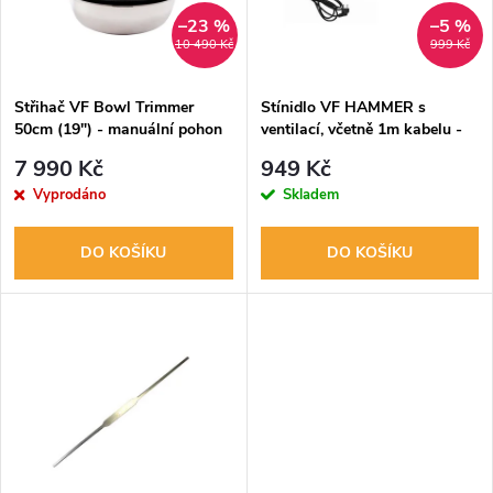
n
i
–23 %
–5 %
10 490 Kč
999 Kč
í
s
p
Střihač VF Bowl Trimmer
Stínidlo VF HAMMER s
50cm (19") - manuální pohon
ventilací, včetně 1m kabelu -
p
pro CFL lampy
r
7 990 Kč
949 Kč
r
Vyprodáno
Skladem
o
o
DO KOŠÍKU
DO KOŠÍKU
d
d
u
u
k
k
t
t