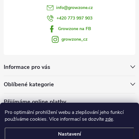
info
@
growzone.cz
+420 773 997 903
Growzone na FB
growzone_cz
Informace pro vás
Oblíbené kategorie
Přijímáme online platby
Pro optimální prohlížení webu a zlepšování jeho funkcí
používáme cookies. Více informací se dozvíte
zde
.
Nastavení