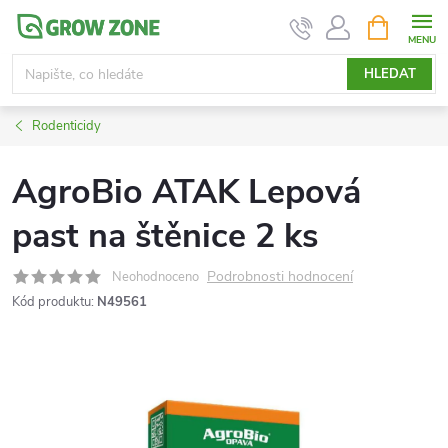
Přejít
NÁKUPNÍ
KOŠÍK
na
obsah
HLEDAT
Rodenticidy
AgroBio ATAK Lepová
past na štěnice 2 ks
Podrobnosti hodnocení
Neohodnoceno
Kód produktu:
N49561