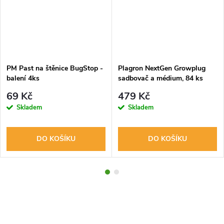
PM Past na štěnice BugStop -
Plagron NextGen Growplug
balení 4ks
sadbovač a médium, 84 ks
(zabalené)
69 Kč
479 Kč
Skladem
Skladem
DO KOŠÍKU
DO KOŠÍKU