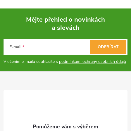
Mějte přehled o novinkách
a slevách
Z
á
E-mail
ODEBÍRAT
p
Vložením e-mailu souhlasíte s
podmínkami ochrany osobních údajů
a
t
í