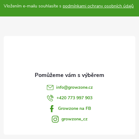
p
Vložením e-mailu souhlasíte s
podmínkami ochrany osobních údajů
a
t
í
info
@
growzone.cz
+420 773 997 903
Growzone na FB
growzone_cz