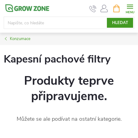
Přejít
NÁKUPNÍ
KOŠÍK
na
obsah
HLEDAT
Konzumace
Kapesní pachové filtry
Produkty teprve
připravujeme.
Můžete se ale podívat na ostatní kategorie.