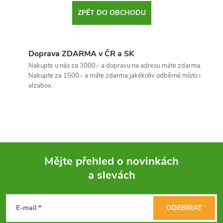
ZPĚT DO OBCHODU
Doprava ZDARMA v ČR a SK
Nakupte u nás za 3000,- a dopravu na adresu máte zdarma.
Nakupte za 1500,- a máte zdarma jakékoliv odběrné místo i
alzabox.
Mějte přehled o novinkách
a slevách
Z
á
E-mail
ODEBÍRAT