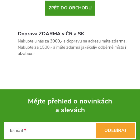
ZPĚT DO OBCHODU
Doprava ZDARMA v ČR a SK
Nakupte u nás za 3000,- a dopravu na adresu máte zdarma.
Nakupte za 1500,- a máte zdarma jakékoliv odběrné místo i
alzabox.
Mějte přehled o novinkách
a slevách
Z
á
E-mail
ODEBÍRAT