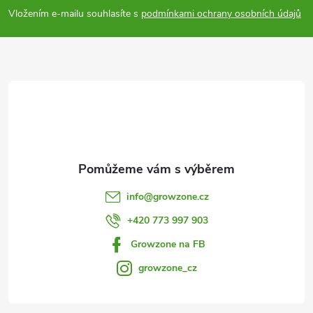
p
Vložením e-mailu souhlasíte s
podmínkami ochrany osobních údajů
a
t
í
info
@
growzone.cz
+420 773 997 903
Growzone na FB
growzone_cz