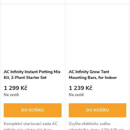
tyčemi od AC Infinity. Zvyšte
stabilitu konstrukce a získejte
další body pro zavěšení...
AC Infinity Instant Potting Mix
AC Infinity Grow Tent
Kit, 2-Plant Starter Set
Mounting Bars, for Indoor
Grow Spaces, 120x120cm
1 299 Kč
1 239 Kč
Na cestě
Na cestě
DO KOŠÍKU
DO KOŠÍKU
Kompletní startovací sada AC
Zvyšte efektivitu svého