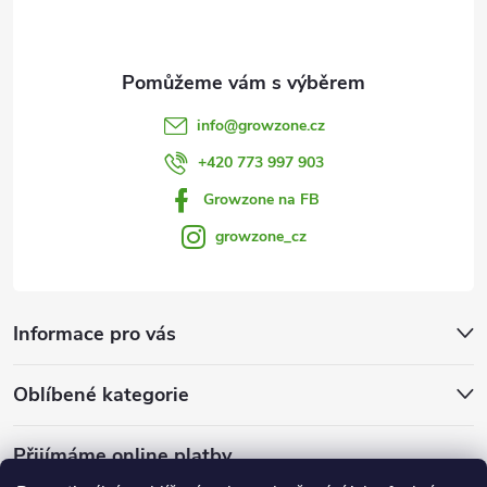
í
ý
p
i
info
@
growzone.cz
s
+420 773 997 903
u
Growzone na FB
growzone_cz
Informace pro vás
Oblíbené kategorie
Přijímáme online platby