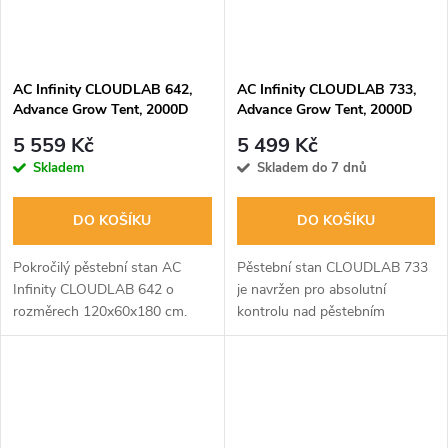
AC Infinity CLOUDLAB 642,
AC Infinity CLOUDLAB 733,
Advance Grow Tent, 2000D
Advance Grow Tent, 2000D
Diamond Mylar Canvas,
Diamond Mylar Canvas,
5 559 Kč
5 499 Kč
120x60x180cm
90x90x180cm
Skladem
Skladem do 7 dnů
DO KOŠÍKU
DO KOŠÍKU
Pokročilý pěstební stan AC
Pěstební stan CLOUDLAB 733
Infinity CLOUDLAB 642 o
je navržen pro absolutní
rozměrech 120x60x180 cm.
kontrolu nad pěstebním
Nabízí extrémně odolné plátno
prostředím. Kombinuje
2000D, robustní ocelovou
nejodolnější plátno 2000D,
konstrukci s 22mm tyčemi a
zesílené 22mm ocelové tyče a
vysoce reflexní...
vysoce reflexní...