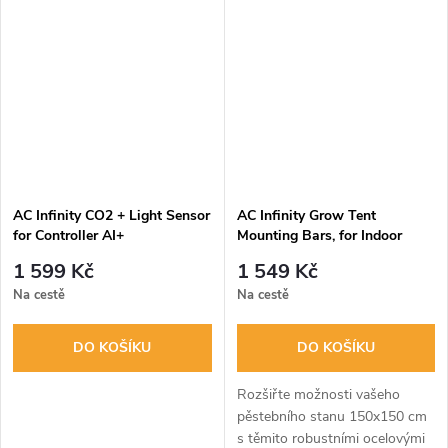
automaticky zavlažuje kořeny,
AC Infinity automaticky
šetří váš čas a podporuje
zavlažuje vaše textilní květináče
zdravý růst....
pomocí...
AC Infinity CO2 + Light Sensor
AC Infinity Grow Tent
for Controller AI+
Mounting Bars, for Indoor
Grow Spaces, 150x150cm
1 599 Kč
1 549 Kč
Na cestě
Na cestě
DO KOŠÍKU
DO KOŠÍKU
Rozšiřte možnosti vašeho
pěstebního stanu 150x150 cm
s těmito robustními ocelovými