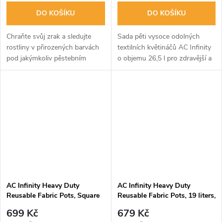
DO KOŠÍKU
DO KOŠÍKU
Chraňte svůj zrak a sledujte
Sada pěti vysoce odolných
rostliny v přirozených barvách
textilních květináčů AC Infinity
pod jakýmkoliv pěstebním
o objemu 26,5 l pro zdravější a
světlem. Brýle AC Infinity s
silnější rostliny. Podporují
třemi výměnnými čočkami
vzdušné zastřihování kořenů,
účinně snižují únavu očí a
efektivní odvodnění a jsou...
poskytují...
AC Infinity Heavy Duty
AC Infinity Heavy Duty
Reusable Fabric Pots, Square
Reusable Fabric Pots, 19 liters,
19L, 5-Pack
5-Pack
699 Kč
679 Kč