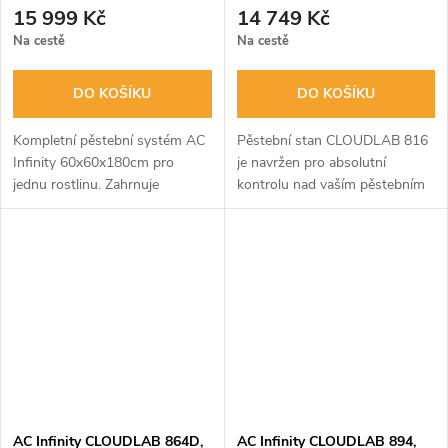
Kit, WiFi-Integrated Controls
Diamond Mylar Canvas -
15 999 Kč
14 749 Kč
300x150x200cm
Na cestě
Na cestě
DO KOŠÍKU
DO KOŠÍKU
Kompletní pěstební systém AC
Pěstební stan CLOUDLAB 816
Infinity 60x60x180cm pro
je navržen pro absolutní
jednu rostlinu. Zahrnuje
kontrolu nad vaším pěstebním
inteligentní WiFi ovladač, 100W
prostředím. Je vyroben z
LED světlo se Samsung čipy,
nejodolnějších materiálů, včetně
výkonnou ventilaci a veškeré...
plátna 2000D a zesílených
ocelových...
AC Infinity CLOUDLAB 864D,
AC Infinity CLOUDLAB 894,