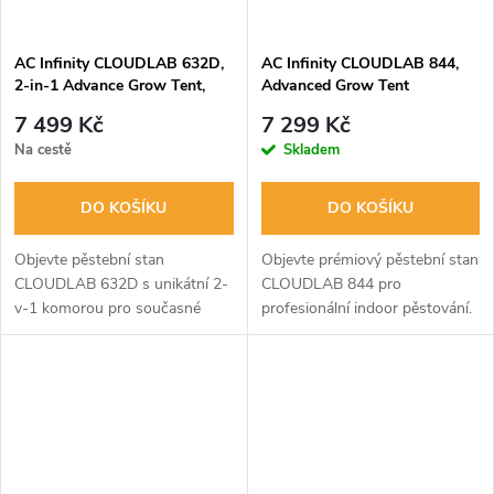
AC Infinity CLOUDLAB 632D,
AC Infinity CLOUDLAB 844,
2-in-1 Advance Grow Tent,
Advanced Grow Tent
2000D Diamond Mylar Canvas
120×120×200cm, 2000D
7 499 Kč
7 299 Kč
- 90x60x180cm
Oxford Canvas Fabric, Large
Na cestě
Skladem
Viewing Window with Zipper
DO KOŠÍKU
DO KOŠÍKU
Objevte pěstební stan
Objevte prémiový pěstební stan
CLOUDLAB 632D s unikátní 2-
CLOUDLAB 844 pro
v-1 komorou pro současné
profesionální indoor pěstování.
pěstování sazenic a dospělých
Vyroben z extrémně odolného
rostlin. Extrémně odolná
plátna 2000D Oxford se
konstrukce z 22mm tyčí a
zesílenými 22mm tyčemi a
plátna 2000D s...
vysoce reflexním...