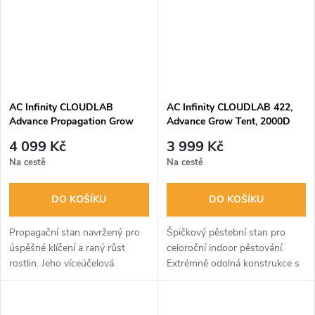
AC Infinity CLOUDLAB
AC Infinity CLOUDLAB 422,
Advance Propagation Grow
Advance Grow Tent, 2000D
Tent, 60x60x90cm
Diamond Mylar Canvas,
4 099 Kč
3 999 Kč
60x60x120cm
Na cestě
Na cestě
DO KOŠÍKU
DO KOŠÍKU
Propagační stan navržený pro
Špičkový pěstební stan pro
úspěšné klíčení a raný růst
celoroční indoor pěstování.
rostlin. Jeho víceúčelová
Extrémně odolná konstrukce s
konstrukce funguje vertikálně i
nosností 68 kg a plátno 2000D
horizontálně a je vybavena
s diamantovou mylarovou fólií
odolným 22mm ocelovým
zaručují optimální podmínky a...