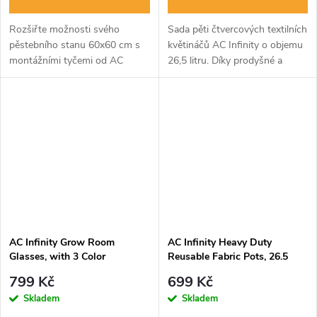
Rozšiřte možnosti svého
Sada pěti čtvercových textilních
pěstebního stanu 60x60 cm s
květináčů AC Infinity o objemu
montážními tyčemi od AC
26,5 litru. Díky prodyšné a
Infinity. Tato sada 4 ocelových
odolné textilii podporují zdravý
tyčí vám umožní snadno přidat
vývoj kořenového systému,
další ventilátory, osvětlení
zabraňují jeho kroucení a...
nebo...
AC Infinity Grow Room
AC Infinity Heavy Duty
Glasses, with 3 Color
Reusable Fabric Pots, 26.5
Corrective Lenses
liters, 5-Pack
799 Kč
699 Kč
Skladem
Skladem