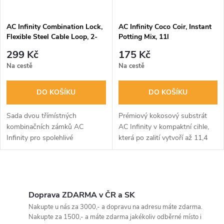
AC Infinity Combination Lock,
AC Infinity Coco Coir, Instant
Flexible Steel Cable Loop, 2-
Potting Mix, 11l
Pack
299 Kč
175 Kč
Na cestě
Na cestě
DO KOŠÍKU
DO KOŠÍKU
Sada dvou třímístných
Prémiový kokosový substrát
kombinačních zámků AC
AC Infinity v kompaktní cihle,
Infinity pro spolehlivé
která po zalití vytvoří až 11,4
zabezpečení vašeho pěstebního
litrů vzdušného pěstebního
stanu, skleníku nebo zavazadel.
média. Je třikrát propláchnutý a
Odolné kovové tělo s flexibilním
pufrovaný pro stabilní pH a...
O
ocelovým...
v
Doprava ZDARMA v ČR a SK
Nakupte u nás za 3000,- a dopravu na adresu máte zdarma.
l
Nakupte za 1500,- a máte zdarma jakékoliv odběrné místo i