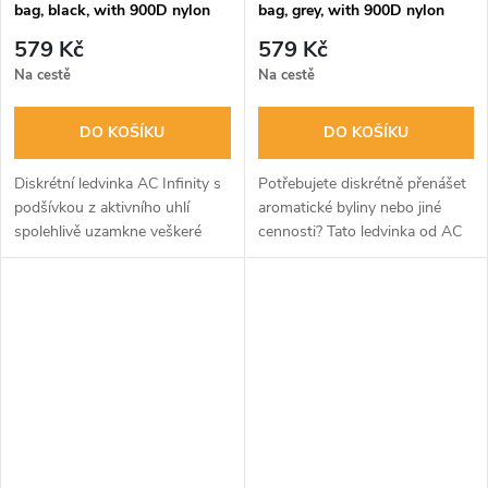
bag, black, with 900D nylon
bag, grey, with 900D nylon
fabric and carbon filter lining
fabric and carbon filter lining
579 Kč
579 Kč
Na cestě
Na cestě
DO KOŠÍKU
DO KOŠÍKU
Diskrétní ledvinka AC Infinity s
Potřebujete diskrétně přenášet
podšívkou z aktivního uhlí
aromatické byliny nebo jiné
spolehlivě uzamkne veškeré
cennosti? Tato ledvinka od AC
pachy uvnitř. Je vyrobena z
Infinity s podšívkou z aktivního
odolného 900D nylonu a nabízí
uhlí spolehlivě uzamkne veškeré
praktické kapsy pro bezpečné...
pachy. Odolná...