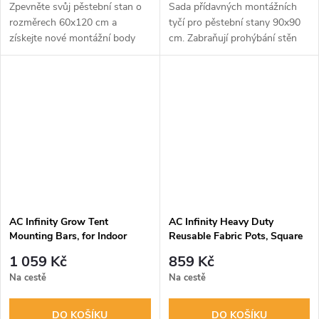
Zpevněte svůj pěstební stan o
Sada přídavných montážních
rozměrech 60x120 cm a
tyčí pro pěstební stany 90x90
získejte nové montážní body
cm. Zabraňují prohýbání stěn
pro vaše vybavení. Tyto
stanu a umožňují bezpečné
robustní ocelové tyče od AC
uchycení ventilátorů, osvětlení a
Infinity účinně brání prohýbání
dalšího vybavení. Robustní...
stěn vlivem...
AC Infinity Grow Tent
AC Infinity Heavy Duty
Mounting Bars, for Indoor
Reusable Fabric Pots, Square
Grow Spaces, 60x60cm
26.5L, 5-Pack
1 059 Kč
859 Kč
Na cestě
Na cestě
DO KOŠÍKU
DO KOŠÍKU