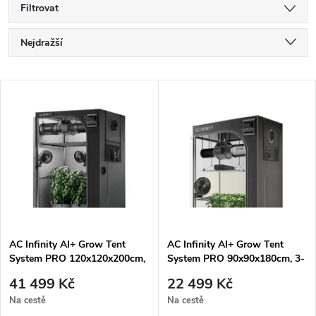
Filtrovat
Ř
Nejdražší
a
Nejlevnější
V
Nejprodávanější
z
ý
Abecedně
e
p
n
i
í
s
p
AC Infinity AI+ Grow Tent
AC Infinity AI+ Grow Tent
System PRO 120x120x200cm,
System PRO 90x90x180cm, 3-
p
4-plant set
plant set
r
41 499 Kč
22 499 Kč
r
Na cestě
Na cestě