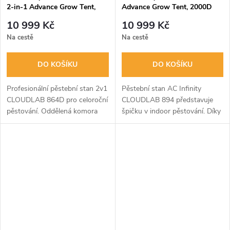
2-in-1 Advance Grow Tent,
Advance Grow Tent, 2000D
2000D Diamond Mylar Canvas
Diamond Mylar Canvas,
10 999 Kč
10 999 Kč
- 150x120x200cm
240x120x200cm
Na cestě
Na cestě
DO KOŠÍKU
DO KOŠÍKU
Profesionální pěstební stan 2v1
Pěstební stan AC Infinity
CLOUDLAB 864D pro celoroční
CLOUDLAB 894 představuje
pěstování. Oddělená komora
špičku v indoor pěstování. Díky
umožňuje souběžnou péči o
extra silnému plátnu 2000D,
sazenice i dospělé rostliny.
robustní ocelové konstrukci o
Vyroben z extra husté tkaniny
průměru 22 mm a
2000D...
nejreflexnějšímu...