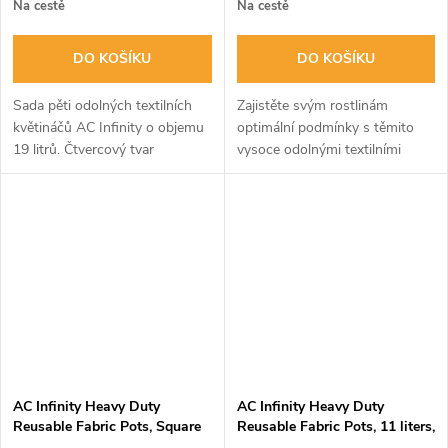
Na cestě
Na cestě
DO KOŠÍKU
DO KOŠÍKU
Sada pěti odolných textilních
Zajistěte svým rostlinám
květináčů AC Infinity o objemu
optimální podmínky s těmito
19 litrů. Čtvercový tvar
vysoce odolnými textilními
efektivně využívá prostor v
květináči AC Infinity. Balení 5
pěstebních stanech, zatímco
kusů o objemu 19 litrů
prodyšná tkanina podporuje
podporuje zdravý kořenový
zdravý...
systém díky...
AC Infinity Heavy Duty
AC Infinity Heavy Duty
Reusable Fabric Pots, Square
Reusable Fabric Pots, 11 liters,
11L, 5-Pack
5-Pack