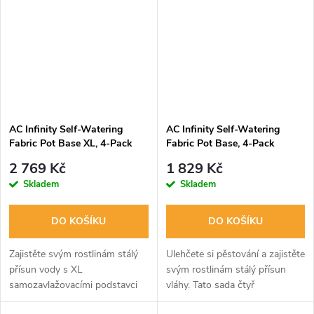
rámem,...
AC Infinity Self-Watering
AC Infinity Self-Watering
Fabric Pot Base XL, 4-Pack
Fabric Pot Base, 4-Pack
2 769 Kč
1 829 Kč
Skladem
Skladem
DO KOŠÍKU
DO KOŠÍKU
Zajistěte svým rostlinám stálý
Ulehčete si pěstování a zajistěte
přísun vody s XL
svým rostlinám stálý přísun
samozavlažovacími podstavci
vláhy. Tato sada čtyř
AC Infinity. Tato sada 4 kusů
samozavlažovacích podmisek