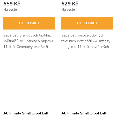
659 Kč
629 Kč
Na cestě
Na cestě
DO KOŠÍKU
DO KOŠÍKU
Sada pěti prémiových textilních
Sada pěti vysoce odolných
květináčů AC Infinity o objemu
textilních květináčů AC Infinity
11 litrů. Čtvercový tvar šetří
o objemu 11 litrů, navržených
místo a prodyšná textilie
pro podporu zdravého a silného
podporuje zdravý růst kořenů
kořenového systému. Díky
díky vzdušnému zastřihování,...
prodyšné tkanině, zesíleným
švům...
AC Infinity Smell proof belt
AC Infinity Smell proof belt