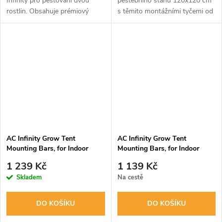
Infinity pro pěstování dvou
pěstebního stanu 120x120 cm
rostlin. Obsahuje prémiový
s těmito montážními tyčemi od
kokosový substrát, prodyšné
AC Infinity. Zabraňují vtahování
textilní květináče a víceúčelové
stěn vlivem podtlaku a
podmisky. Ideální řešení pro...
poskytují stabilní úchyty pro...
AC Infinity Grow Tent
AC Infinity Grow Tent
Mounting Bars, for Indoor
Mounting Bars, for Indoor
Grow Spaces, 60x120cm
Grow Spaces, 90x90cm
1 239 Kč
1 139 Kč
Skladem
Na cestě
DO KOŠÍKU
DO KOŠÍKU