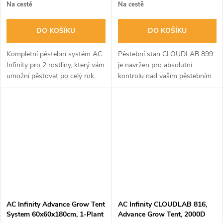
Na cestě
Na cestě
DO KOŠÍKU
DO KOŠÍKU
Kompletní pěstební systém AC
Pěstební stan CLOUDLAB 899
Infinity pro 2 rostliny, který vám
je navržen pro absolutní
umožní pěstovat po celý rok.
kontrolu nad vaším pěstebním
Sada obsahuje stan
prostředím. Díky extra pevnému
60x120x180cm, 200W LED
plátnu 2000D, robustní ocelové
osvětlení a inteligentní ventilaci
konstrukci a vysoce
s WiFi...
odrazivému...
AC Infinity Advance Grow Tent
AC Infinity CLOUDLAB 816,
System 60x60x180cm, 1-Plant
Advance Grow Tent, 2000D