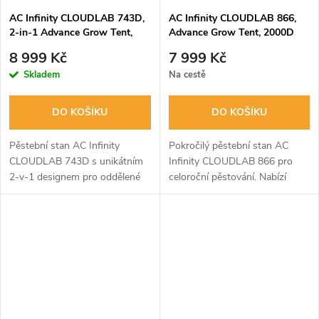
AC Infinity CLOUDLAB 743D,
AC Infinity CLOUDLAB 866,
2-in-1 Advance Grow Tent,
Advance Grow Tent, 2000D
2000D Mylar Canvas,
Diamond Mylar Canvas,
8 999 Kč
7 999 Kč
120x90x180cm
150x150x200cm
Skladem
Na cestě
DO KOŠÍKU
DO KOŠÍKU
Pěstební stan AC Infinity
Pokročilý pěstební stan AC
CLOUDLAB 743D s unikátním
Infinity CLOUDLAB 866 pro
2-v-1 designem pro oddělené
celoroční pěstování. Nabízí
pěstování sazenic a dospělých
robustní konstrukci s ocelovými
rostlin. Vyroben z extra
tyčemi o průměru 22 mm a
hustého plátna 2000D a
extra silným plátnem 2000D.
zesílené 22mm...
Vnitřní...