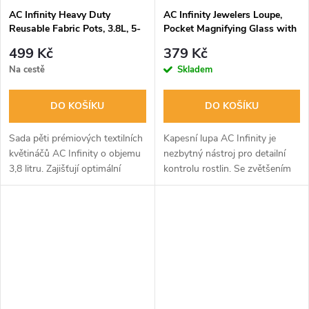
AC Infinity Heavy Duty
AC Infinity Jewelers Loupe,
Reusable Fabric Pots, 3.8L, 5-
Pocket Magnifying Glass with
Pack
LED Light & Dual Lenses
499 Kč
379 Kč
Na cestě
Skladem
DO KOŠÍKU
DO KOŠÍKU
Sada pěti prémiových textilních
Kapesní lupa AC Infinity je
květináčů AC Infinity o objemu
nezbytný nástroj pro detailní
3,8 litru. Zajišťují optimální
kontrolu rostlin. Se zvětšením
provzdušnění kořenů, zabraňují
30x a 60x a jasným LED
jejich kroucení díky technologii
světlem přesně určíte zralost
„air-pruning“ a...
trichomů pro perfektní sklizeň
a...