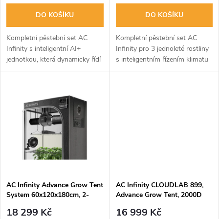
o
o
DO KOŠÍKU
DO KOŠÍKU
d
d
Kompletní pěstební set AC
Kompletní pěstební set AC
u
Infinity s inteligentní AI+
Infinity pro 3 jednoleté rostliny
jednotkou, která dynamicky řídí
s inteligentním řízením klimatu
u
prostředí pro optimální růst.
přes WiFi. Zahrnuje stan
k
Tento pokročilý systém
90x90x180cm, 240W LED
k
obsahuje vše potřebné pro
světlo se Samsung čipy, tichý
t
pěstování až...
EC...
t
ů
ů
AC Infinity Advance Grow Tent
AC Infinity CLOUDLAB 899,
System 60x120x180cm, 2-
Advance Grow Tent, 2000D
Plant Kit, WiFi-Integrated
Diamond Mylar Canvas -
18 299 Kč
16 999 Kč
Controls
240x240x200cm