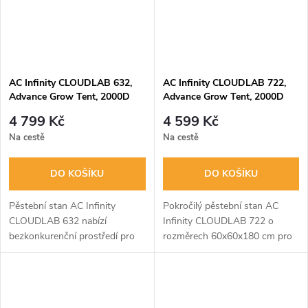
AC Infinity CLOUDLAB 632,
AC Infinity CLOUDLAB 722,
Advance Grow Tent, 2000D
Advance Grow Tent, 2000D
Diamond Mylar Canvas,
Diamond Mylar Canvas,
4 799 Kč
4 599 Kč
90x60x180cm
60x60x180cm
Na cestě
Na cestě
DO KOŠÍKU
DO KOŠÍKU
Pěstební stan AC Infinity
Pokročilý pěstební stan AC
CLOUDLAB 632 nabízí
Infinity CLOUDLAB 722 o
bezkonkurenční prostředí pro
rozměrech 60x60x180 cm pro
vaše jednoleté rostliny. Díky
vytvoření ideálních podmínek.
extra silnému plátnu 2000D,
Disponuje extra odolným
robustní ocelové konstrukci o
plátnem 2000D, o 50 % silnější
průměru 22 mm...
ocelovou...