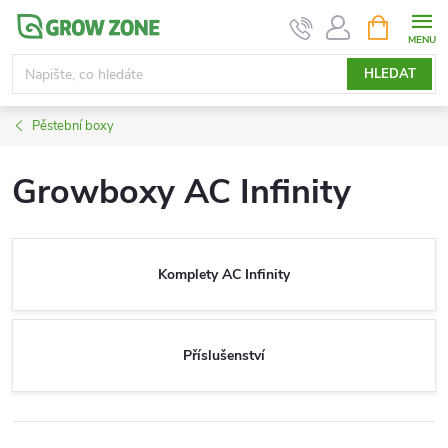
Přejít
NÁKUPNÍ
KOŠÍK
na
obsah
HLEDAT
Pěstební boxy
Growboxy AC Infinity
Komplety AC Infinity
Příslušenství