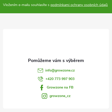
p
Vložením e-mailu souhlasíte s
podmínkami ochrany osobních údajů
a
t
í
info
@
growzone.cz
+420 773 997 903
Growzone na FB
growzone_cz