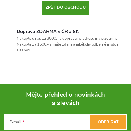
ZPĚT DO OBCHODU
Doprava ZDARMA v ČR a SK
Nakupte u nás za 3000,- a dopravu na adresu máte zdarma.
Nakupte za 1500,- a máte zdarma jakékoliv odběrné místo i
alzabox.
Mějte přehled o novinkách
a slevách
Z
á
E-mail
ODEBÍRAT