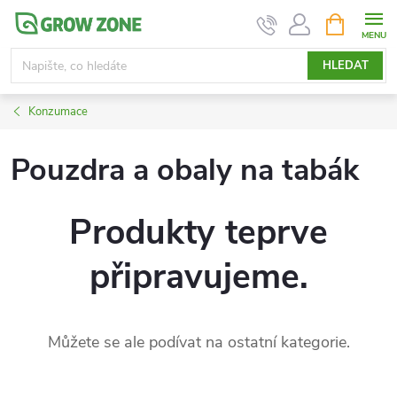
Přejít
NÁKUPNÍ
KOŠÍK
na
obsah
HLEDAT
Konzumace
Pouzdra a obaly na tabák
Produkty teprve
připravujeme.
Můžete se ale podívat na ostatní kategorie.