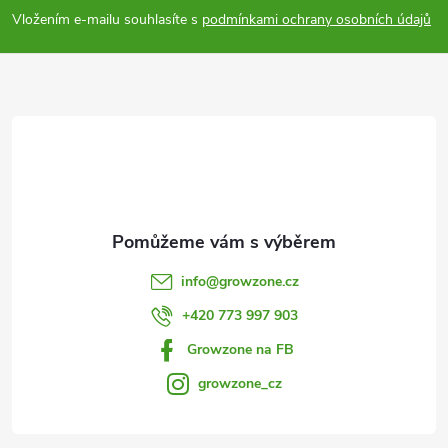
p
Vložením e-mailu souhlasíte s
podmínkami ochrany osobních údajů
a
t
í
info
@
growzone.cz
+420 773 997 903
Growzone na FB
growzone_cz