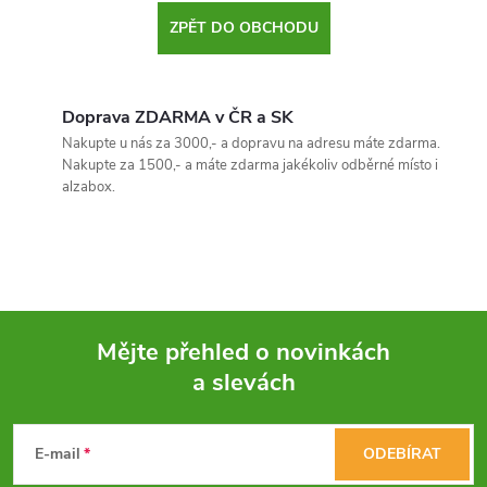
ZPĚT DO OBCHODU
Doprava ZDARMA v ČR a SK
Nakupte u nás za 3000,- a dopravu na adresu máte zdarma.
Nakupte za 1500,- a máte zdarma jakékoliv odběrné místo i
alzabox.
Mějte přehled o novinkách
a slevách
Z
á
E-mail
ODEBÍRAT