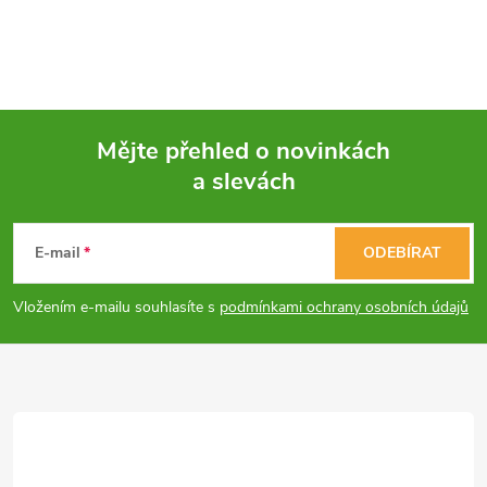
Mějte přehled o novinkách
a slevách
Z
á
E-mail
ODEBÍRAT
p
Vložením e-mailu souhlasíte s
podmínkami ochrany osobních údajů
a
t
í