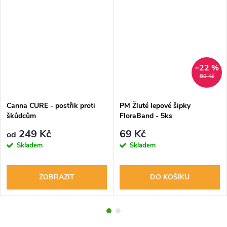
–22 %
89 Kč
Canna CURE - postřik proti
PM Žluté lepové šipky
škůdcům
FloraBand - 5ks
249 Kč
69 Kč
od
Skladem
Skladem
ZOBRAZIT
DO KOŠÍKU