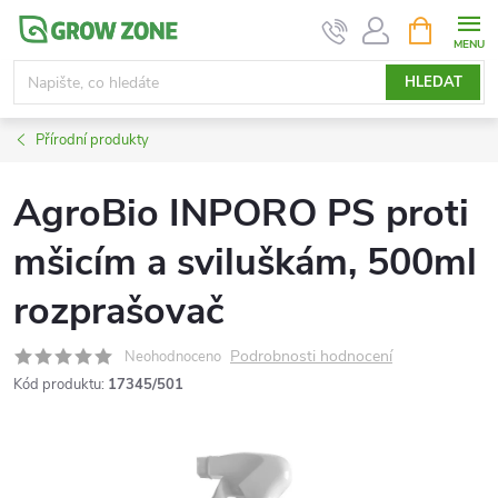
Přejít
NÁKUPNÍ
KOŠÍK
na
obsah
HLEDAT
Přírodní produkty
AgroBio INPORO PS proti
mšicím a sviluškám, 500ml
rozprašovač
Podrobnosti hodnocení
Neohodnoceno
Kód produktu:
17345/501