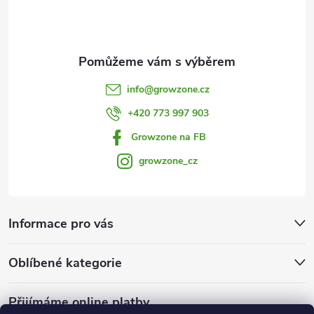
í
info
@
growzone.cz
+420 773 997 903
Growzone na FB
growzone_cz
Informace pro vás
Oblíbené kategorie
Přijímáme online platby