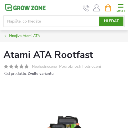
Přejít
NÁKUPNÍ
KOŠÍK
na
obsah
HLEDAT
Hnojiva Atami ATA
Atami ATA Rootfast
Podrobnosti hodnocení
Neohodnoceno
Kód produktu:
Zvolte variantu