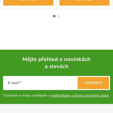
Mějte přehled o novinkách
a slevách
Z
á
E-mail
ODEBÍRAT
p
Vložením e-mailu souhlasíte s
podmínkami ochrany osobních údajů
a