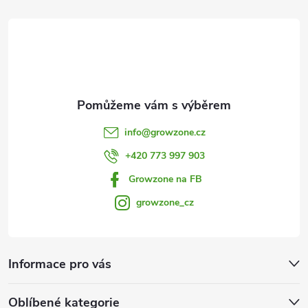
t
í
info
@
growzone.cz
+420 773 997 903
Growzone na FB
growzone_cz
Informace pro vás
Oblíbené kategorie