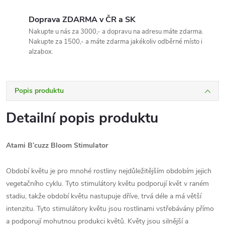
Doprava ZDARMA v ČR a SK
Nakupte u nás za 3000,- a dopravu na adresu máte zdarma.
Nakupte za 1500,- a máte zdarma jakékoliv odběrné místo i
alzabox.
Popis produktu
Detailní popis produktu
Atami B’cuzz Bloom Stimulator
Období květu je pro mnohé rostliny nejdůležitějším obdobím jejich
vegetačního cyklu. Tyto stimulátory květu podporují květ v raném
stadiu, takže období květu nastupuje dříve, trvá déle a má větší
intenzitu. Tyto stimulátory květu jsou rostlinami vstřebávány přímo
a podporují mohutnou produkci květů. Květy jsou silnější a