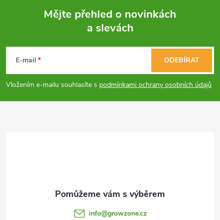
Mějte přehled o novinkách
a slevách
Z
á
E-mail
ODEBÍRAT
p
Vložením e-mailu souhlasíte s
podmínkami ochrany osobních údajů
a
t
í
info
@
growzone.cz