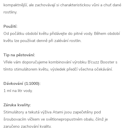
kompaktnější, ale zachovávají si charakteristickou vůni a chuť dané
rostliny.
Použití:
Od počátku období květu přidávejte do pitné vody. Během období
květu lze používat denně při zalévání rostlin.
Tip na pěstování:
Vřele vám doporučujeme kombinování výrobku B’cuzz Booster s
tímto stimulátorem květu, výsledek předčí všechna očekávání.
Dávkování (1:1000):
1 ml na litr vody.
Záruka kvality:
Stimulátory a tekutá výživa Atami jsou zapečetěny pod
šroubovacím víčkem ve světlonepropustném obalu, čímž je
zaručeno zachování kvality.