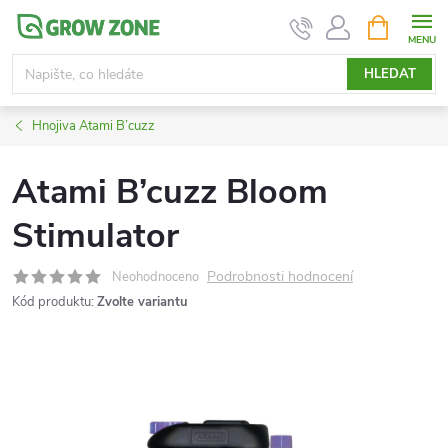
Přejít
NÁKUPNÍ
KOŠÍK
na
obsah
HLEDAT
Hnojiva Atami B’cuzz
Atami B’cuzz Bloom
Stimulator
Podrobnosti hodnocení
Neohodnoceno
Kód produktu:
Zvolte variantu