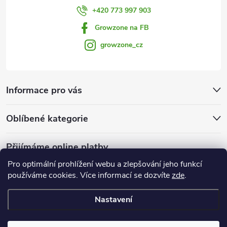
+420 773 997 903
Growzone na FB
growzone_cz
Informace pro vás
Oblíbené kategorie
Přijímáme online platby
Pro optimální prohlížení webu a zlepšování jeho funkcí
používáme cookies. Více informací se dozvíte
zde
.
Nastavení
Copyright 2026
Growzone.cz
. Všechna práva vyhrazena.
Upravit
nastavení cookies