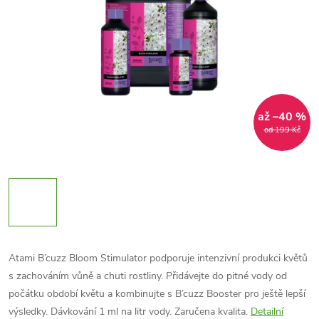
až –40 %
od 199 Kč
Atami B’cuzz Bloom Stimulator podporuje intenzivní produkci květů
s zachováním vůně a chuti rostliny. Přidávejte do pitné vody od
počátku období květu a kombinujte s B’cuzz Booster pro ještě lepší
výsledky. Dávkování 1 ml na litr vody. Zaručena kvalita.
Detailní