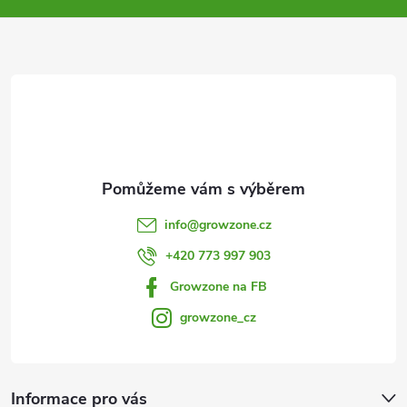
a
t
í
info
@
growzone.cz
+420 773 997 903
Growzone na FB
growzone_cz
Informace pro vás