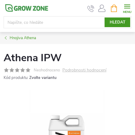
Přejít
NÁKUPNÍ
KOŠÍK
na
obsah
HLEDAT
Hnojiva Athena
Athena IPW
Podrobnosti hodnocení
Neohodnoceno
Kód produktu:
Zvolte variantu