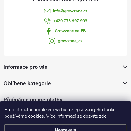
info
@
growzone.cz
+420 773 997 903
Growzone na FB
growzone_cz
Informace pro vás
Oblíbené kategorie
Přijímáme online platby
Pro optimální prohlížení webu a zlepšování jeho funkcí
používáme cookies. Více informací se dozvíte
zde
.
Nastavení