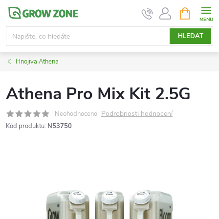
Přejít
NÁKUPNÍ
KOŠÍK
na
obsah
HLEDAT
Hnojiva Athena
Athena Pro Mix Kit 2.5G
Podrobnosti hodnocení
Neohodnoceno
Kód produktu:
N53750