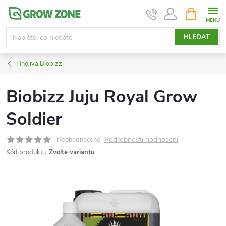
Přejít
NÁKUPNÍ
KOŠÍK
na
obsah
HLEDAT
Hnojiva Biobizz
Biobizz Juju Royal Grow
Soldier
Podrobnosti hodnocení
Neohodnoceno
Kód produktu:
Zvolte variantu