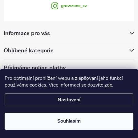
growzone_cz
Informace pro vás
Oblíbené kategorie
Přijímáme online platby
Pro optimální prohlížení webu a zlepšování jeho funkcí
používáme cookies. Více informací se dozvíte
zde
.
Nastavení
Copyright 2026
Growzone.cz
. Všechna práva vyhrazena.
Upravit
nastavení cookies
Souhlasím
Vytvořil Shoptet Premium