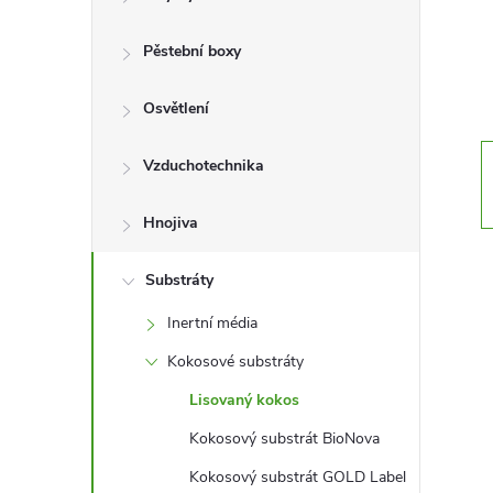
r
a
Pěstební boxy
n
Osvětlení
n
Vzduchotechnika
í
Hnojiva
p
Substráty
Inertní média
a
Kokosové substráty
n
Lisovaný kokos
e
Kokosový substrát BioNova
Kokosový substrát GOLD Label