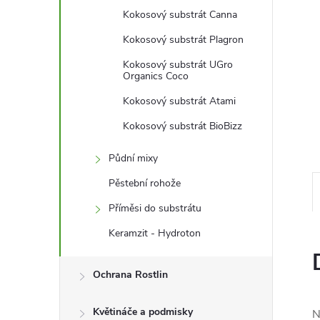
l
Kokosový substrát Canna
Kokosový substrát Plagron
Kokosový substrát UGro
Organics Coco
Kokosový substrát Atami
Kokosový substrát BioBizz
Půdní mixy
Pěstební rohože
Příměsi do substrátu
Keramzit - Hydroton
Ochrana Rostlin
Květináče a podmisky
N