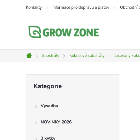
Přejít
Kontakty
Informace pro dopravu a platby
Obchodní 
na
obsah
Substráty
Kokosové substráty
Lisovaný kok
Domů
P
Přeskočit
Kategorie
kategorie
o
Výsadba
s
NOVINKY 2026
t
3 kytky