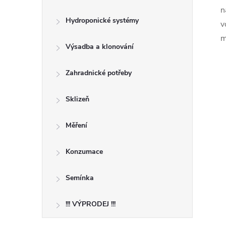
n
Hydroponické systémy
v
m
Výsadba a klonování
Zahradnické potřeby
Sklizeň
Měření
Konzumace
Semínka
!!! VÝPRODEJ !!!