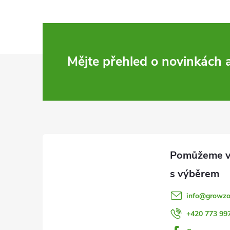
Z
Mějte přehled o novinkách
á
p
a
t
í
info
@
growzo
+420 773 99