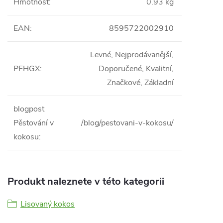
Hmotnost
:
0.93 kg
EAN
:
8595722002910
Levné, Nejprodávanější,
PFHGX
:
Doporučené, Kvalitní,
Značkové, Základní
blogpost
Pěstování v
/blog/pestovani-v-kokosu/
kokosu
:
Produkt naleznete v této kategorii
Lisovaný kokos