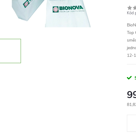
Kód 
BioN
Top 
směs
jedn
12-1
9
81,8
Měr
cena