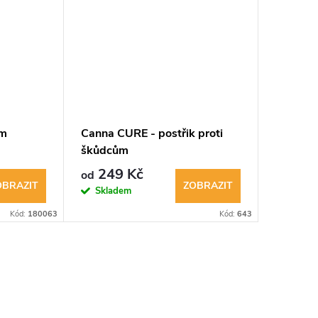
mm
Canna CURE - postřik proti
Hydroto
škůdcům
16 mm, 
249 Kč
249 K
od
OBRAZIT
ZOBRAZIT
Skladem
Sklad
Kód:
180063
Kód:
643