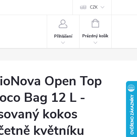
CZK
NÁKUPNÍ
KOŠÍK
Prázdný košík
Přihlášení
ioNova Open Top
oco Bag 12 L -
isovaný kokos
četně květníku