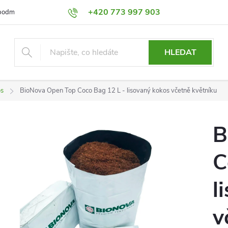
+420 773 997 903
podmínky
Výměna a Vrácení
Podmínky ochrany osobních údajů
HLEDAT
os
BioNova Open Top Coco Bag 12 L - lisovaný kokos včetně květníku
B
C
l
v