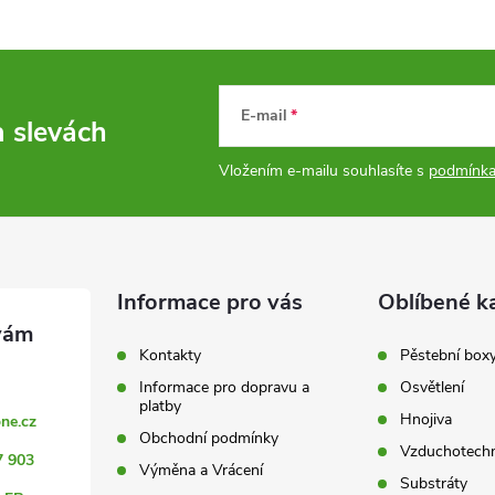
E-mail
a slevách
Vložením e-mailu souhlasíte s
podmínka
Informace pro vás
Oblíbené k
Kontakty
Pěstební box
Informace pro dopravu a
Osvětlení
platby
Hnojiva
ne.cz
Obchodní podmínky
Vzduchotechn
7 903
Výměna a Vrácení
Substráty