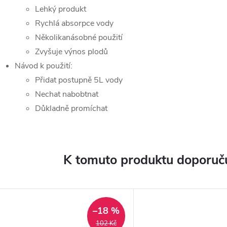
Lehký produkt
Rychlá absorpce vody
Několikanásobné použití
Zvyšuje výnos plodů
Návod k použití:
Přidat postupně 5L vody
Nechat nabobtnat
Důkladně promíchat
K tomuto produktu doporuču
–18 %
102 Kč