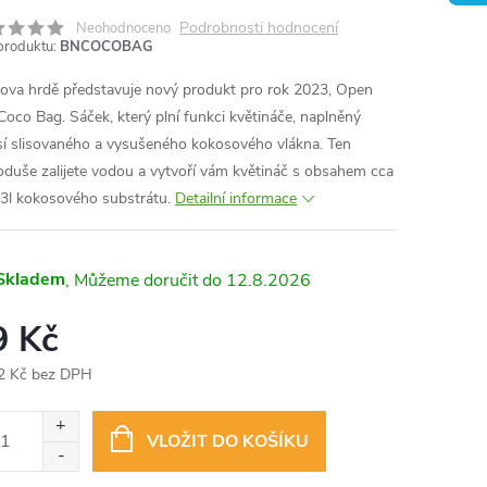
Podrobnosti hodnocení
Neohodnoceno
produktu:
BNCOCOBAG
ova hrdě představuje nový produkt pro rok 2023, Open
Coco Bag. Sáček, který plní funkci květináče, naplněný
í slisovaného a vysušeného kokosového vlákna. Ten
oduše zalijete vodou a vytvoří vám květináč s obsahem cca
3l kokosového substrátu.
Detailní informace
Skladem
12.8.2026
9 Kč
2 Kč bez DPH
ná
:
VLOŽIT DO KOŠÍKU