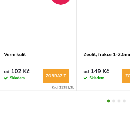
Vermikulit
Zeolit, frakce 1-2.5
102 Kč
149 Kč
od
od
ZOBRAZIT
Z
Skladem
Skladem
Kód:
21351/3L