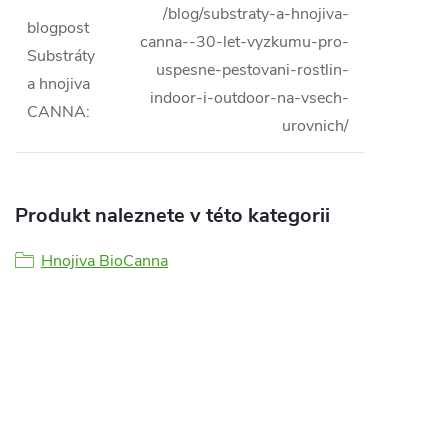
/blog/substraty-a-hnojiva-
blogpost
canna--30-let-vyzkumu-pro-
Substráty
uspesne-pestovani-rostlin-
a hnojiva
indoor-i-outdoor-na-vsech-
CANNA
:
urovnich/
Produkt naleznete v této kategorii
Hnojiva BioCanna