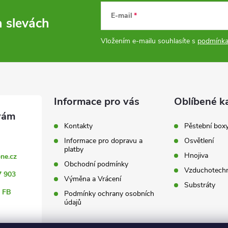
E-mail
a slevách
Vložením e-mailu souhlasíte s
podmínka
Informace pro vás
Oblíbené k
Kontakty
Pěstební box
Informace pro dopravu a
Osvětlení
platby
Hnojiva
ne.cz
Obchodní podmínky
Vzduchotechn
7 903
Výměna a Vrácení
Substráty
 FB
Podmínky ochrany osobních
údajů