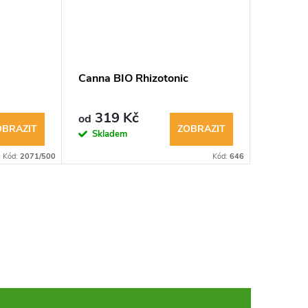
Canna BIO Rhizotonic
Canna 
319 Kč
169
od
od
OBRAZIT
ZOBRAZIT
Skladem
Sklad
Kód:
2071/500
Kód:
646