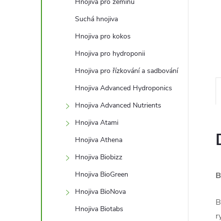
l
Hnojiva pro zeminu
Suchá hnojiva
Hnojiva pro kokos
Hnojiva pro hydroponii
Hnojiva pro řízkování a sadbování
Hnojiva Advanced Hydroponics
Hnojiva Advanced Nutrients
Hnojiva Atami
Hnojiva Athena
Hnojiva Biobizz
Hnojiva BioGreen
B
Hnojiva BioNova
B
Hnojiva Biotabs
r