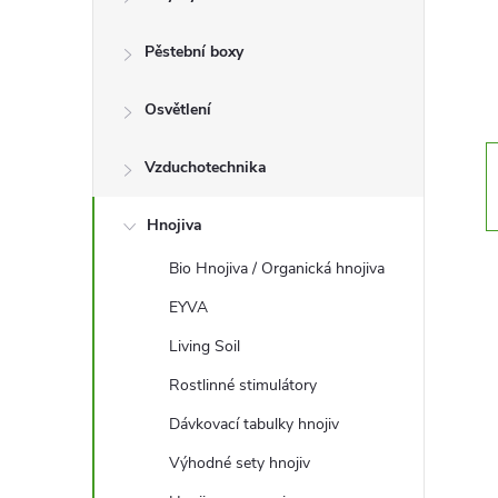
r
a
Pěstební boxy
n
Osvětlení
n
Vzduchotechnika
í
Hnojiva
Bio Hnojiva / Organická hnojiva
p
EYVA
a
Living Soil
n
Rostlinné stimulátory
Dávkovací tabulky hnojiv
e
Výhodné sety hnojiv