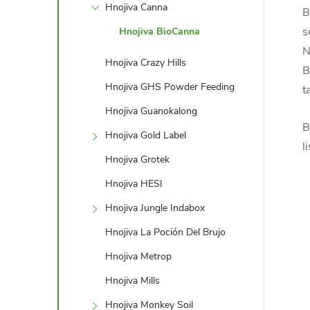
Hnojiva Canna
B
s
Hnojiva BioCanna
N
Hnojiva Crazy Hills
B
Hnojiva GHS Powder Feeding
t
Hnojiva Guanokalong
B
Hnojiva Gold Label
li
Hnojiva Grotek
Hnojiva HESI
Hnojiva Jungle Indabox
Hnojiva La Poción Del Brujo
Hnojiva Metrop
Hnojiva Mills
Hnojiva Monkey Soil