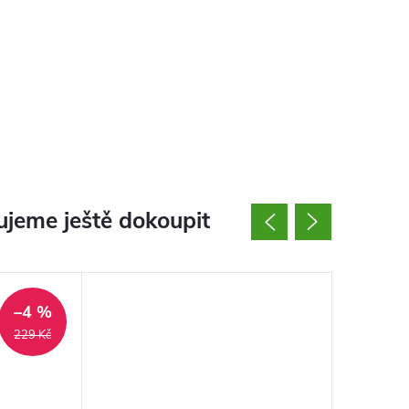
jeme ještě dokoupit
–4 %
229 Kč