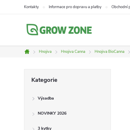
Přejít
Kontakty
Informace pro dopravu a platby
Obchodní 
na
obsah
Hnojiva
Hnojiva Canna
Hnojiva BioCanna
Domů
P
Přeskočit
Kategorie
kategorie
o
Výsadba
s
NOVINKY 2026
t
3 kytky