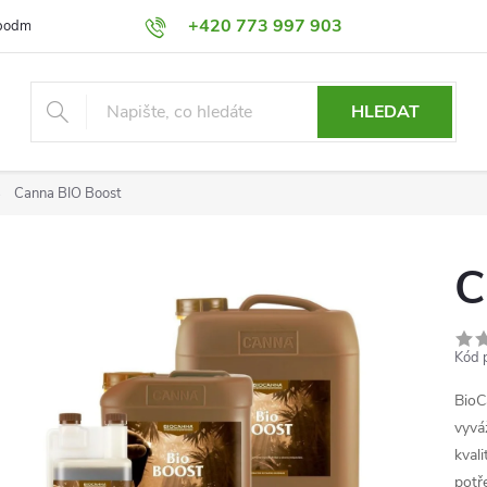
+420 773 997 903
podmínky
Výměna a Vrácení
Podmínky ochrany osobních údajů
HLEDAT
Canna BIO Boost
C
Kód 
BioC
vyvá
kval
potř