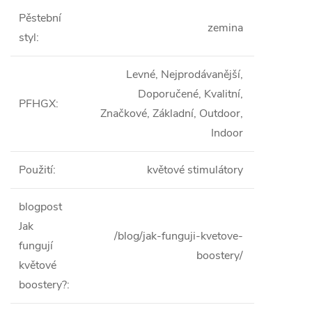
Pěstební
zemina
styl
:
Levné, Nejprodávanější,
Doporučené, Kvalitní,
PFHGX
:
Značkové, Základní, Outdoor,
Indoor
Použití
:
květové stimulátory
blogpost
Jak
/blog/jak-funguji-kvetove-
fungují
boostery/
květové
boostery?
: