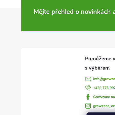
Z
Mějte přehled o novinkách
á
p
a
t
í
info
@
growzo
+420 773 99
Growzone na
growzone_cz