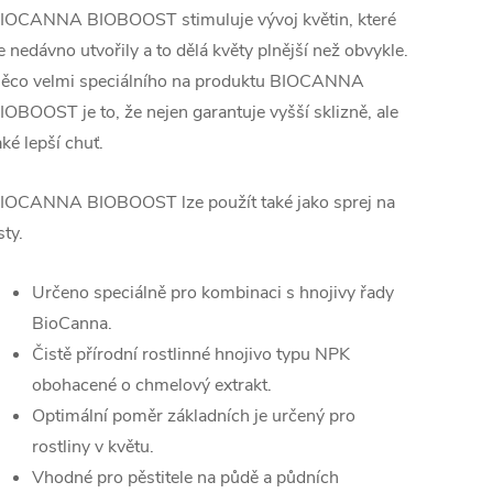
IOCANNA BIOBOOST stimuluje vývoj květin, které
e nedávno utvořily a to dělá květy plnější než obvykle.
ěco velmi speciálního na produktu BIOCANNA
IOBOOST je to, že nejen garantuje vyšší sklizně, ale
aké lepší chuť.
IOCANNA BIOBOOST lze použít také jako sprej na
sty.
Určeno speciálně pro kombinaci s hnojivy řady
BioCanna.
Čistě přírodní rostlinné hnojivo typu NPK
obohacené o chmelový extrakt.
Optimální poměr základních je určený pro
rostliny v květu.
Vhodné pro pěstitele na půdě a půdních