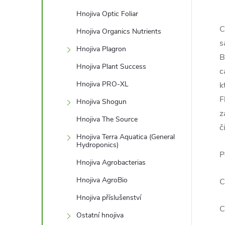
Hnojiva Optic Foliar
C
Hnojiva Organics Nutrients
s
Hnojiva Plagron
B
Hnojiva Plant Success
c
Hnojiva PRO-XL
k
F
Hnojiva Shogun
z
Hnojiva The Source
č
Hnojiva Terra Aquatica (General
Hydroponics)
P
Hnojiva Agrobacterias
Hnojiva AgroBio
C
Hnojiva příslušenství
C
Ostatní hnojiva