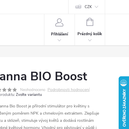
CZK
NÁKUPNÍ
KOŠÍK
Prázdný košík
Přihlášení
anna BIO Boost
Podrobnosti hodnocení
Neohodnoceno
produktu:
Zvolte variantu
anna Bio Boost je přírodní stimulátor pro květiny s
ženým poměrem NPK a chmelovým extraktem. Zlepšuje
itu a sklizeň, stimuluje vývoj květů a dodává rostlinám
ebné květové hormony. Vhodný pro pěstování v půdě i