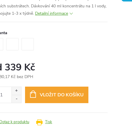
ích substrátech. Dávkování 40 ml koncentrátu na 1 l vody,
nojujte 1-3 x týdně.
Detailní informace
anta
d
339 Kč
80,17 Kč
bez DPH
ná
:
VLOŽIT DO KOŠÍKU
Dotaz k produktu
Tisk