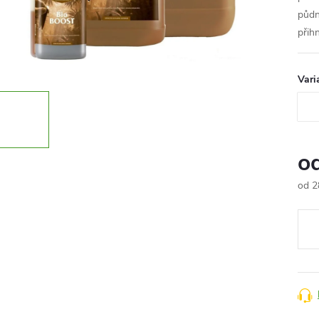
půdn
přih
Vari
o
od
2
Měr
cena