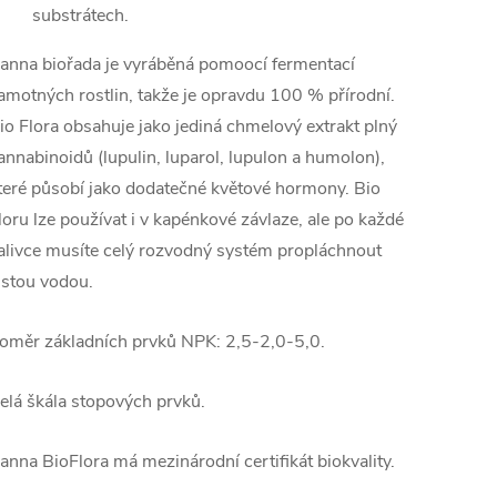
substrátech.
anna biořada je vyráběná pomoocí fermentací
amotných rostlin, takže je opravdu 100 % přírodní.
io Flora obsahuje jako jediná chmelový extrakt plný
annabinoidů (lupulin, luparol, lupulon a humolon),
teré působí jako dodatečné květové hormony. Bio
loru lze používat i v kapénkové závlaze, ale po každé
alivce musíte celý rozvodný systém propláchnout
istou vodou.
oměr základních prvků NPK: 2,5-2,0-5,0.
elá škála stopových prvků.
anna BioFlora má mezinárodní certifikát biokvality.