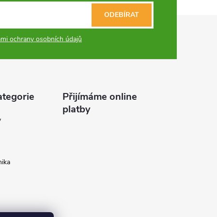
ODEBÍRAT
mi ochrany osobních údajů
ategorie
Přijímáme online
platby
y
ika