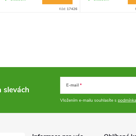
Kód:
17426
E-mail
a slevách
Vložením e-mailu souhlasíte s
podmínka