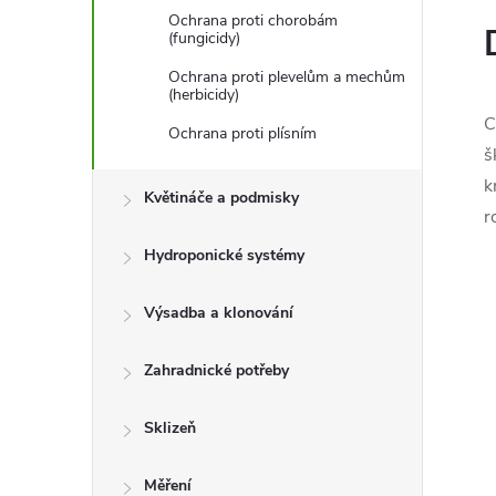
l
Ochrana proti chorobám
(fungicidy)
Ochrana proti plevelům a mechům
(herbicidy)
C
Ochrana proti plísním
š
k
Květináče a podmisky
r
Hydroponické systémy
Výsadba a klonování
Zahradnické potřeby
Sklizeň
Měření