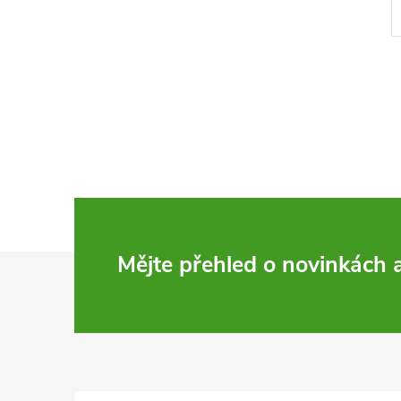
Z
Mějte přehled o novinkách
á
p