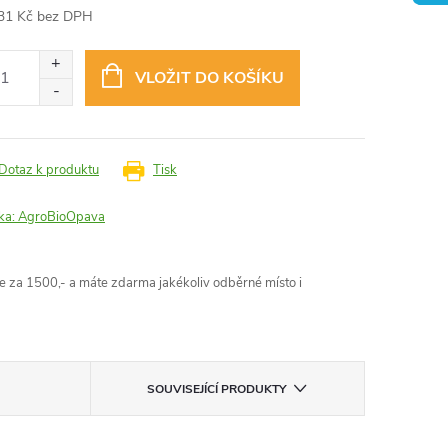
31 Kč bez DPH
ná
:
VLOŽIT DO KOŠÍKU
Dotaz k produktu
Tisk
ka:
AgroBioOpava
 za 1500,- a máte zdarma jakékoliv odběrné místo i
SOUVISEJÍCÍ PRODUKTY