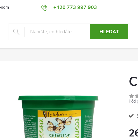
+420 773 997 903
podmínky
Výměna a Vrácení
Podmínky ochrany osobních údajů
HLEDAT
C
Kód 
S
2