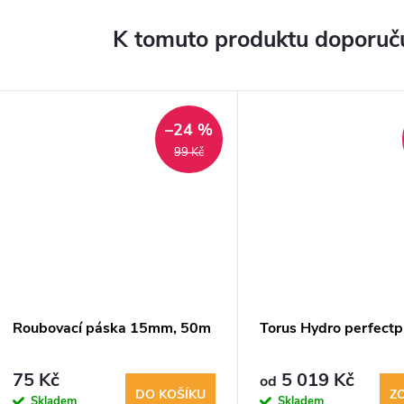
K tomuto produktu doporuču
–24 %
99 Kč
Roubovací páska 15mm, 50m
Torus Hydro perfectp
75 Kč
5 019 Kč
od
DO KOŠÍKU
Z
Skladem
Skladem