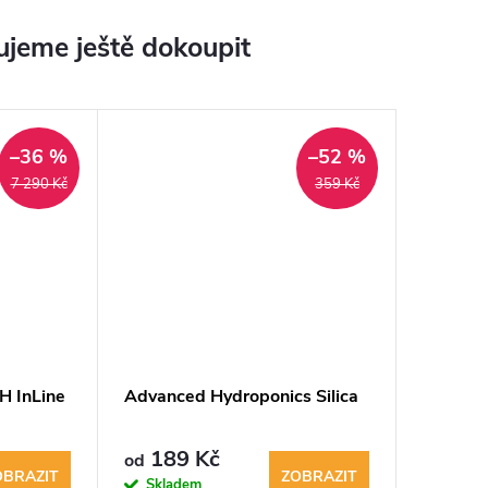
jeme ještě dokoupit
–36 %
–52 %
7 290 Kč
359 Kč
H InLine
Advanced Hydroponics Silica
189 Kč
od
OBRAZIT
ZOBRAZIT
Skladem