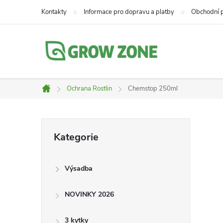
Přejít
Kontakty
Informace pro dopravu a platby
Obchodní 
na
obsah
Ochrana Rostlin
Chemstop 250ml
Domů
P
Přeskočit
Kategorie
kategorie
o
Výsadba
s
NOVINKY 2026
t
3 kytky