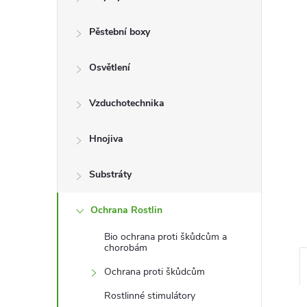
r
a
Pěstební boxy
n
Osvětlení
n
Vzduchotechnika
í
Hnojiva
p
Substráty
a
Ochrana Rostlin
Bio ochrana proti škůdcům a
n
chorobám
e
Ochrana proti škůdcům
Rostlinné stimulátory