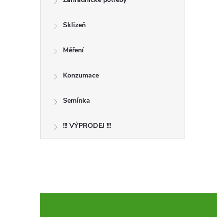
Sklizeň
Měření
Konzumace
Semínka
!!! VÝPRODEJ !!!