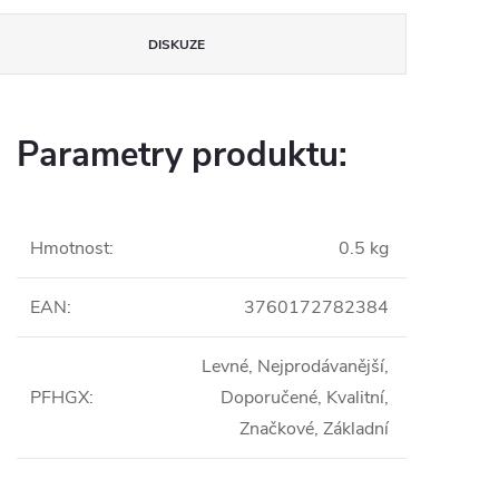
DISKUZE
Parametry produktu:
Hmotnost
:
0.5 kg
EAN
:
3760172782384
Levné, Nejprodávanější,
PFHGX
:
Doporučené, Kvalitní,
Značkové, Základní