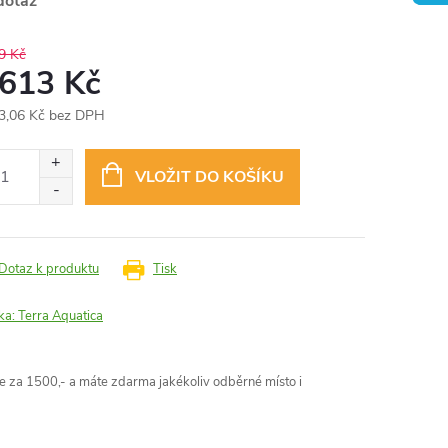
dotaz
9 Kč
 613 Kč
3,06 Kč bez DPH
ná
:
VLOŽIT DO KOŠÍKU
Dotaz k produktu
Tisk
ka:
Terra Aquatica
 za 1500,- a máte zdarma jakékoliv odběrné místo i