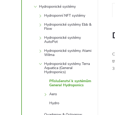
l
Hydroponické systémy
Hydroponní NFT systémy
Hydroponické systémy Ebb &
Flow
Hydroponické systémy
AutoPot
Hydroponické systémy Atami
C
Wilma
t
Hydroponické systémy Terra
Aquatica (General
3
Hydroponics)
Příslušenství k systémům
General Hydroponics
Aero
Hydro
Quadgrow & Octogrow