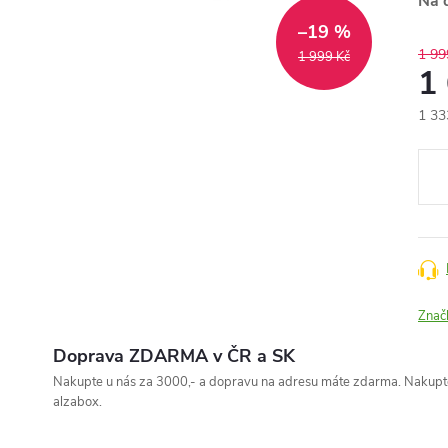
Na 
–19 %
1 99
1 999 Kč
1
1 33
Měr
cena
Znač
Doprava ZDARMA v ČR a SK
Nakupte u nás za 3000,- a dopravu na adresu máte zdarma. Nakupte
alzabox.