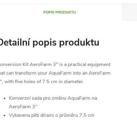
POPIS PRODUKTU
Detailní popis produktu
onversion Kit AeroFarm 3" is a practical equipment
hat can transform your AquaFarm into an AeroFarm
", with five holes of 7.5 cm in diameter.
Konverzní sada pro změnu AquaFarm na
AeroFarm 3"
Vybavena pěti dírami o průměru 7,5 cm