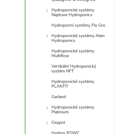
Hydroponické systémy
Neptune Hydroponics
Hydroponní systémy Flo Gro
Hydroponické systémy Alien
Hydroponics
Hydroponické systémy
Multiflow
Vertikální Hydroponický
systém NFT
Hydroponické systémy
PLANT!T
Garland
Hydroponické systémy
Platinium
Oxypot
Hydros RDWC