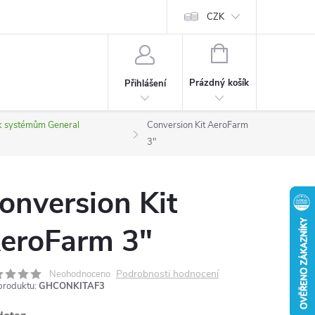
CZK
NÁKUPNÍ
KOŠÍK
Prázdný košík
Přihlášení
 k systémům General
Conversion Kit AeroFarm
3"
onversion Kit
eroFarm 3"
Podrobnosti hodnocení
Neohodnoceno
produktu:
GHCONKITAF3