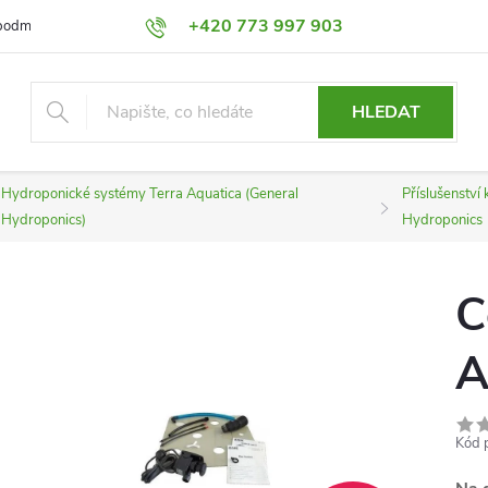
+420 773 997 903
podmínky
Výměna a Vrácení
Podmínky ochrany osobních údajů
HLEDAT
Hydroponické systémy Terra Aquatica (General
Příslušenství
Hydroponics)
Hydroponics
C
A
Kód 