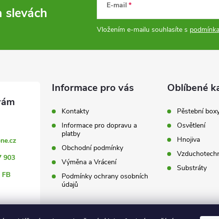
E-mail
a slevách
Vložením e-mailu souhlasíte s
podmínka
Informace pro vás
Oblíbené k
Kontakty
Pěstební box
Informace pro dopravu a
Osvětlení
platby
Hnojiva
ne.cz
Obchodní podmínky
Vzduchotechn
7 903
Výměna a Vrácení
Substráty
 FB
Podmínky ochrany osobních
údajů