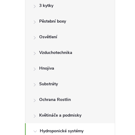
3 kytky
r
a
Pěstební boxy
n
Osvětlení
n
Vzduchotechnika
í
Hnojiva
p
Substráty
a
Ochrana Rostlin
n
Květináče a podmisky
e
Hydroponické systémy