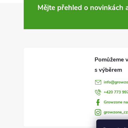
Z
Mějte přehled o novinkách
á
p
a
t
í
info
@
growzo
+420 773 99
Growzone na
growzone_cz