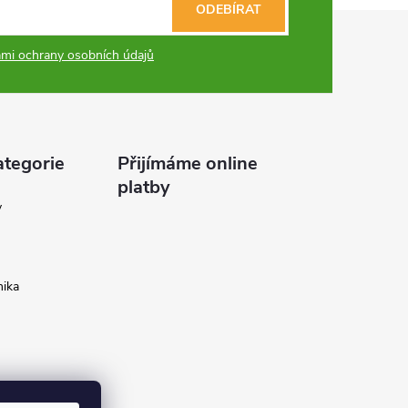
ODEBÍRAT
mi ochrany osobních údajů
ategorie
Přijímáme online
platby
y
ika