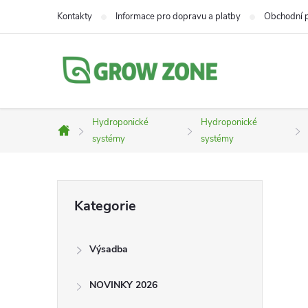
Přejít
Kontakty
Informace pro dopravu a platby
Obchodní 
na
obsah
Hydroponické
Hydroponické
Domů
systémy
systémy
P
Přeskočit
Kategorie
kategorie
o
Výsadba
s
NOVINKY 2026
t