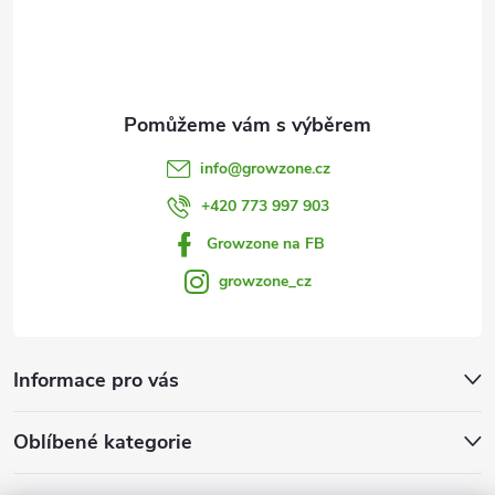
í
info
@
growzone.cz
+420 773 997 903
Growzone na FB
growzone_cz
Informace pro vás
Oblíbené kategorie