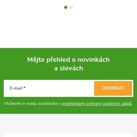
Mějte přehled o novinkách
a slevách
Z
á
E-mail
ODEBÍRAT
p
Vložením e-mailu souhlasíte s
podmínkami ochrany osobních údajů
a
t