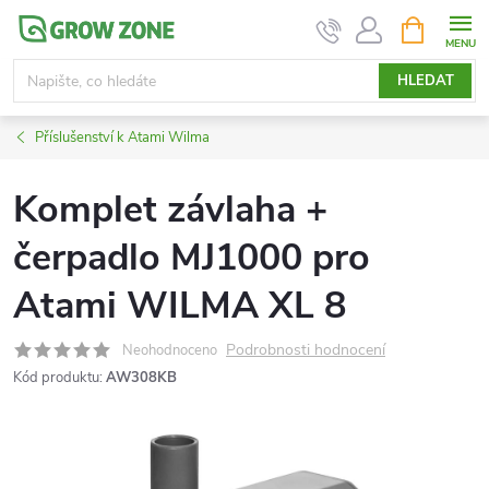
Přejít
NÁKUPNÍ
KOŠÍK
na
obsah
HLEDAT
Příslušenství k Atami Wilma
Komplet závlaha +
čerpadlo MJ1000 pro
Atami WILMA XL 8
Podrobnosti hodnocení
Neohodnoceno
Kód produktu:
AW308KB