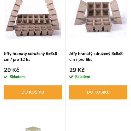
z
ý
Abecedně
e
p
n
i
í
s
p
Jiffy hranatý sdružený 6x6x6
Jiffy hranatý sdružený 8x8x8
cm / pro 12 ks
cm / pro 6ks
p
r
29 Kč
29 Kč
r
Skladem
Skladem
o
o
DO KOŠÍKU
DO KOŠÍKU
d
d
u
u