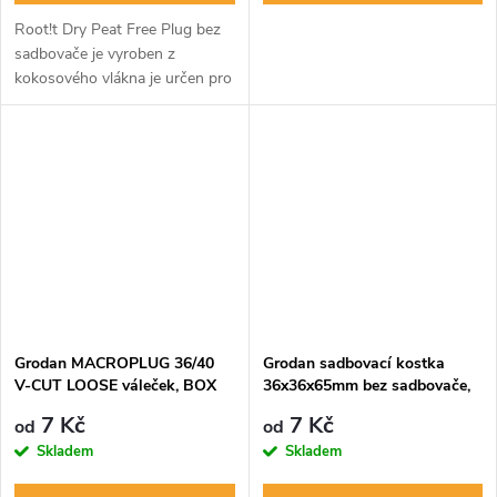
Root!t Dry Peat Free Plug bez
sadbovače je vyroben z
kokosového vlákna je určen pro
výsadbu a zakořenění sazenic a
řízků.
Grodan MACROPLUG 36/40
Grodan sadbovací kostka
V-CUT LOOSE váleček, BOX
36x36x65mm bez sadbovače,
2000 ks
bez díry
7 Kč
7 Kč
od
od
Skladem
Skladem