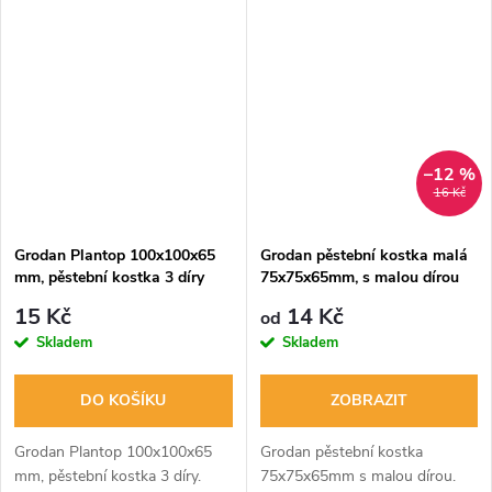
vyváženému poměru vody a
Vyrobená z vulkanického
vzduchu. Rozměry: 75x75x65
čediče, poskytuje rostlinám
mm bez díry.
dostatek vláhy, živin a...
–12 %
16 Kč
Grodan Plantop 100x100x65
Grodan pěstební kostka malá
mm, pěstební kostka 3 díry
75x75x65mm, s malou dírou
15 Kč
14 Kč
od
Skladem
Skladem
DO KOŠÍKU
ZOBRAZIT
Grodan Plantop 100x100x65
Grodan pěstební kostka
mm, pěstební kostka 3 díry.
75x75x65mm s malou dírou.