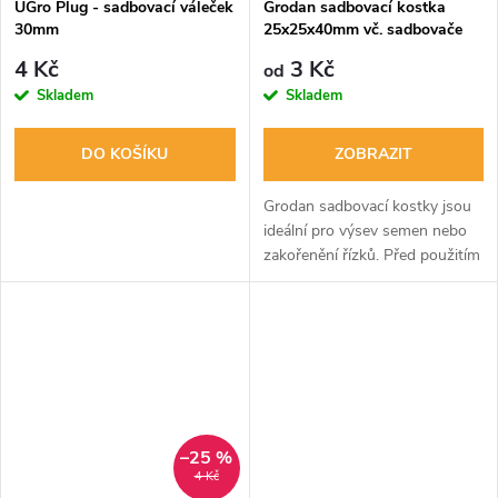
UGro Plug - sadbovací váleček
Grodan sadbovací kostka
30mm
25x25x40mm vč. sadbovače
4 Kč
3 Kč
od
Skladem
Skladem
DO KOŠÍKU
ZOBRAZIT
Grodan sadbovací kostky jsou
ideální pro výsev semen nebo
zakořenění řízků. Před použitím
namočte ve vlažné vodě s pH
5,8-6.
–25 %
4 Kč