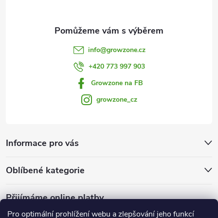
p
i
s
info
@
growzone.cz
u
+420 773 997 903
Growzone na FB
growzone_cz
Informace pro vás
Oblíbené kategorie
Přijímáme online platby
Pro optimální prohlížení webu a zlepšování jeho funkcí