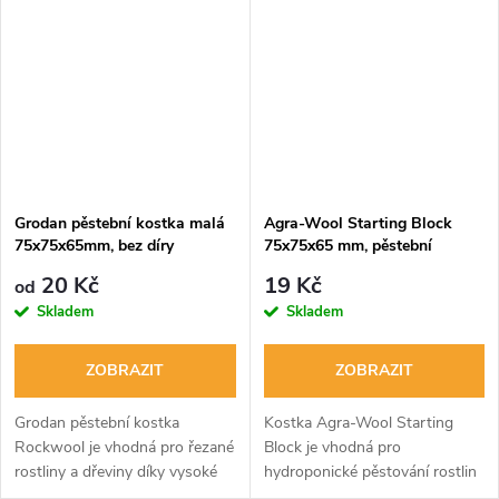
Grodan pěstební kostka
rockwool - čedičová vata...
Grodan pěstební kostka malá
Agra-Wool Starting Block
75x75x65mm, bez díry
75x75x65 mm, pěstební
kostka s velkou dírou
20 Kč
19 Kč
od
Skladem
Skladem
ZOBRAZIT
ZOBRAZIT
Grodan pěstební kostka
Kostka Agra-Wool Starting
Rockwool je vhodná pro řezané
Block je vhodná pro
rostliny a dřeviny díky vysoké
hydroponické pěstování rostlin
absorpční schopnosti a
s neutrálním pH a EC.