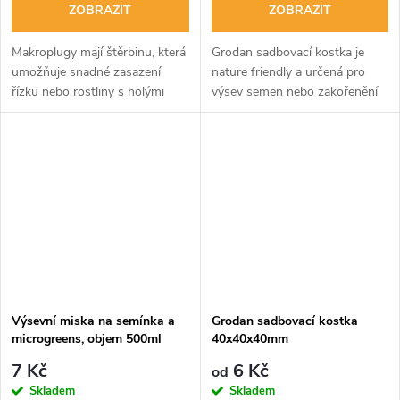
ZOBRAZIT
ZOBRAZIT
Makroplugy mají štěrbinu, která
Grodan sadbovací kostka je
umožňuje snadné zasazení
nature friendly a určená pro
řízku nebo rostliny s holými
výsev semen nebo zakořenění
kořeny.
řízků. Před použitím ji vždy
namočte ve vlažné vodě s pH
5,8-6.
Výsevní miska na semínka a
Grodan sadbovací kostka
microgreens, objem 500ml
40x40x40mm
7 Kč
6 Kč
od
Skladem
Skladem