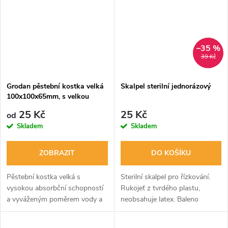
–35 %
39 Kč
Grodan pěstební kostka velká
Skalpel sterilní jednorázový
100x100x65mm, s velkou
dírou
25 Kč
25 Kč
od
Skladem
Skladem
ZOBRAZIT
DO KOŠÍKU
Pěstební kostka velká s
Sterilní skalpel pro řízkování.
vysokou absorbční schopností
Rukojeť z tvrdého plastu,
a vyváženým poměrem vody a
neobsahuje latex. Baleno
vzduchu, rozměry
jednotlivě. Ideální pro precizní
100x100x65mm s dírou 40mm.
práci.