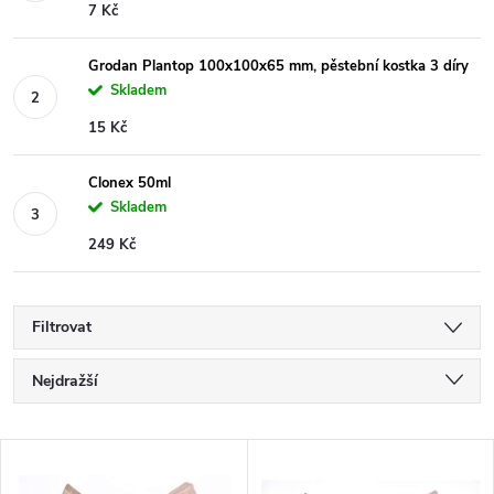
7 Kč
Grodan Plantop 100x100x65 mm, pěstební kostka 3 díry
Skladem
15 Kč
Clonex 50ml
Skladem
249 Kč
Filtrovat
Ř
Nejdražší
a
Nejlevnější
V
Nejprodávanější