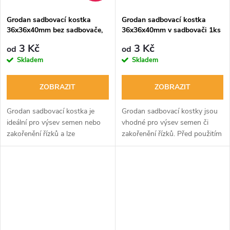
Grodan sadbovací kostka
Grodan sadbovací kostka
36x36x40mm bez sadbovače,
36x36x40mm v sadbovači 1ks
1ks
3 Kč
3 Kč
od
od
Skladem
Skladem
ZOBRAZIT
ZOBRAZIT
Grodan sadbovací kostka je
Grodan sadbovací kostky jsou
ideální pro výsev semen nebo
vhodné pro výsev semen či
zakořenění řízků a lze
zakořenění řízků. Před použitím
opakovaně používat. Zajišťuje
voda musí mít pH 5,8-6 a být
unikátní rozvoj kořenového
dostatečně vlažná.
systému rostlin. Doporučuje se
namočit ve...