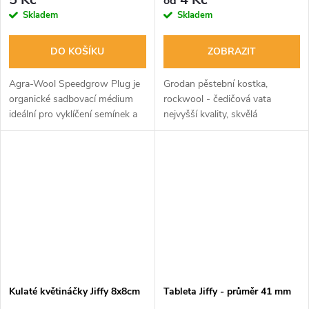
od
Skladem
Skladem
DO KOŠÍKU
ZOBRAZIT
Agra-Wool Speedgrow Plug je
Grodan pěstební kostka,
organické sadbovací médium
rockwool - čedičová vata
ideální pro vyklíčení semínek a
nejvyšší kvality, skvělá
předpěstování sazenic, klonů a
absorpční schopnost, rozměry:
řízků. Má neutrální pH a EC,
25x25x40 - bez díry.
vzdušnou strukturu a odolné...
Kulaté květináčky Jiffy 8x8cm
Tableta Jiffy - průměr 41 mm