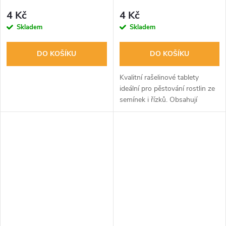
4 Kč
4 Kč
Skladem
Skladem
DO KOŠÍKU
DO KOŠÍKU
Kvalitní rašelinové tablety
ideální pro pěstování rostlin ze
semínek i řízků. Obsahují
minerály pro kyselost,
nabobtnají ve vodě a umožňují
rychlé zakořenění. Bez škůdců
a...