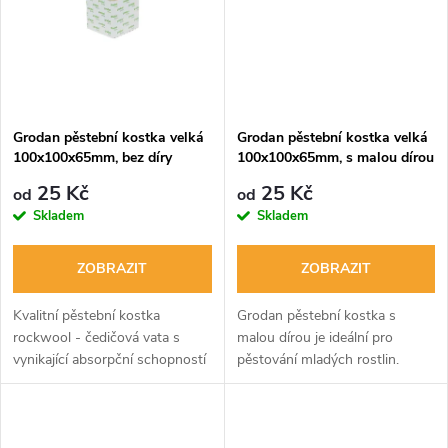
k
k
t
t
ů
ů
Grodan pěstební kostka velká
Grodan pěstební kostka velká
100x100x65mm, bez díry
100x100x65mm, s malou dírou
25 Kč
25 Kč
od
od
Skladem
Skladem
ZOBRAZIT
ZOBRAZIT
Kvalitní pěstební kostka
Grodan pěstební kostka s
rockwool - čedičová vata s
malou dírou je ideální pro
vynikající absorpční schopností
pěstování mladých rostlin.
a vyváženým poměrem vody a
Skvělé vlastnosti pro vývoj
vzduchu. Rozměry
kořenového systému. Snadné
100x100x65mm bez díry.
měření EC. Balená jednotlivě
pro snadnou...