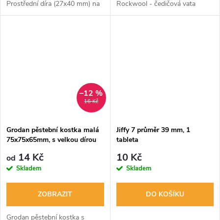
Prostřední díra (27x40 mm) na
Rockwool - čedičová vata
rostlinu. Dvě postranní na
nejvyšší kvality, skvělá
kapiláry.
absorpční schopnost, vyvážený
poměr vody a vzduchu.
–12 %
16 Kč
Grodan pěstební kostka malá
Jiffy 7 průměr 39 mm, 1
75x75x65mm, s velkou dírou
tableta
14 Kč
10 Kč
od
Skladem
Skladem
ZOBRAZIT
DO KOŠÍKU
Grodan pěstební kostka s