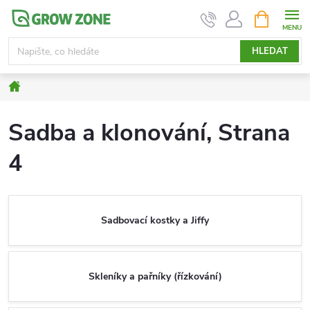
Přejít
NÁKUPNÍ
KOŠÍK
na
obsah
HLEDAT
Domů
Sadba a klonování
, Strana
4
Sadbovací kostky a Jiffy
Skleníky a pařníky (řízkování)