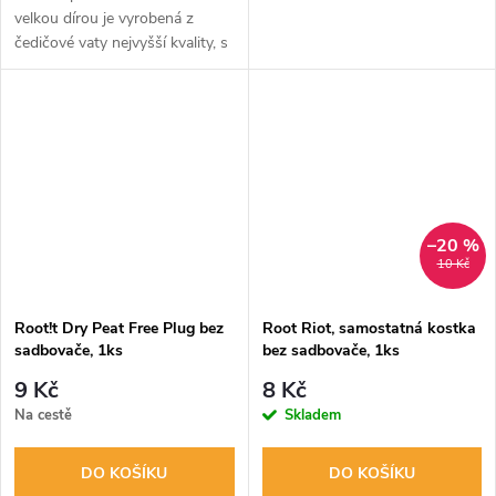
velkou dírou je vyrobená z
čedičové vaty nejvyšší kvality, s
skvělou absorpční schopností.
Rozměry: 75x75x65mm s
velkou dírou 40mm.
–20 %
10 Kč
Root!t Dry Peat Free Plug bez
Root Riot, samostatná kostka
sadbovače, 1ks
bez sadbovače, 1ks
9 Kč
8 Kč
Na cestě
Skladem
DO KOŠÍKU
DO KOŠÍKU