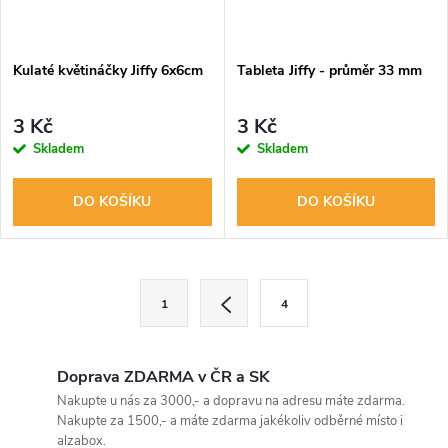
Kulaté květináčky Jiffy 6x6cm
Tableta Jiffy - průměr 33 mm
3 Kč
3 Kč
Skladem
Skladem
DO KOŠÍKU
DO KOŠÍKU
O
S
1
4
t
v
r
l
á
Doprava ZDARMA v ČR a SK
n
Nakupte u nás za 3000,- a dopravu na adresu máte zdarma.
á
Nakupte za 1500,- a máte zdarma jakékoliv odběrné místo i
k
alzabox.