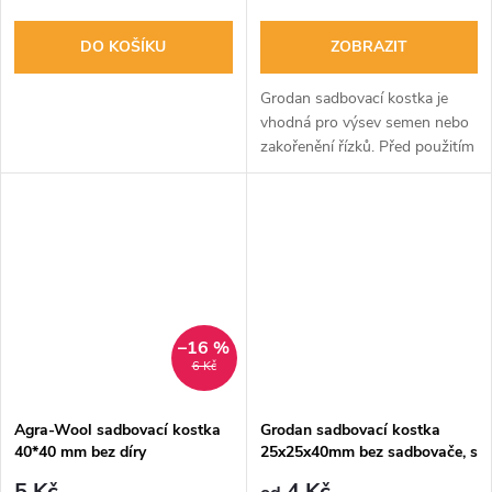
DO KOŠÍKU
ZOBRAZIT
Grodan sadbovací kostka je
vhodná pro výsev semen nebo
zakořenění řízků. Před použitím
je nutné ji namočit ve vlažné
vodě s pH 5,8-6.
–16 %
6 Kč
Agra-Wool sadbovací kostka
Grodan sadbovací kostka
40*40 mm bez díry
25x25x40mm bez sadbovače, s
dírou
5 Kč
4 Kč