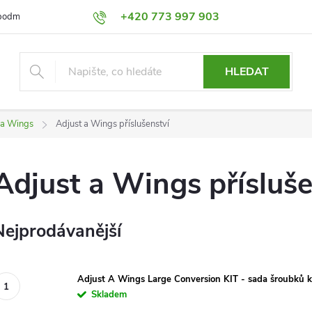
+420 773 997 903
podmínky
Výměna a Vrácení
Podmínky ochrany osobních údajů
HLEDAT
t a Wings
Adjust a Wings příslušenství
Adjust a Wings přísluše
Nejprodávanější
Adjust A Wings Large Conversion KIT - sada šroubků k
Skladem