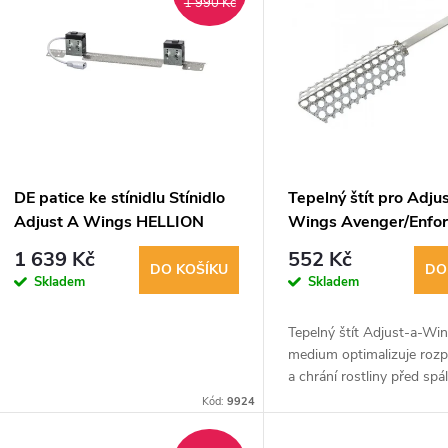
ý
1 990 Kč
n
p
p
s
r
p
DE patice ke stínidlu Stínidlo
Tepelný štít pro Adjus
o
Adjust A Wings HELLION
Wings Avenger/Enfor
r
Medium
1 639 Kč
552 Kč
d
DO KOŠÍKU
DO
Skladem
Skladem
o
u
Tepelný štít Adjust-a-Wi
d
medium optimalizuje rozpt
k
a chrání rostliny před spá
u
Umožňuje snížit lampu blí
Kód:
9924
t
rostlinám a šetří energii.
400-600W.