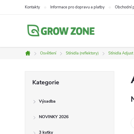
Přejít
Kontakty
Informace pro dopravu a platby
Obchodní 
na
obsah
Osvětlení
Stínidla (reflektory)
Stínidla Adjus
Domů
P
Přeskočit
Kategorie
kategorie
o
Výsadba
s
NOVINKY 2026
t
3 kytky