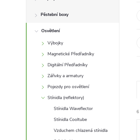
r
a
Pěstební boxy
n
Osvětlení
Výbojky
n
Magnetické Předřadníky
í
Digitální Předřadníky
Zářivky a armatury
p
Pojezdy pro osvětlení
a
Stínidla (reflektory)
n
Stínidla Waveflector
6
Stínidla Cooltube
e
Vzduchem chlazená stínidla