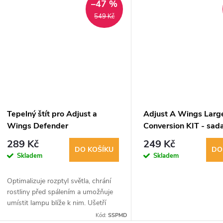
k
–47 %
ů
549 Kč
t
ů
Tepelný štít pro Adjust a
Adjust A Wings Larg
Wings Defender
Conversion KIT - sad
Small/Medium
šroubků k Hellion La
289 Kč
249 Kč
DO KOŠÍKU
DO
Skladem
Skladem
Optimalizuje rozptyl světla, chrání
rostliny před spálením a umožňuje
umístit lampu blíže k nim. Ušetří
energii a zvýší výnosnost úrody pro
Kód:
SSPMD