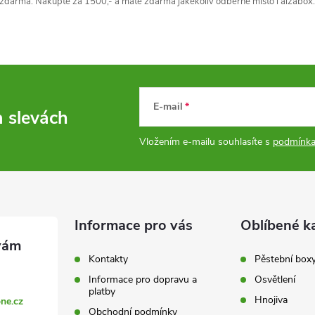
zdarma. Nakupte za 1500,- a máte zdarma jakékoliv odběrné místo i alzabox.
E-mail
a slevách
Vložením e-mailu souhlasíte s
podmínka
Informace pro vás
Oblíbené k
Kontakty
Pěstební box
Informace pro dopravu a
Osvětlení
platby
Hnojiva
ne.cz
Obchodní podmínky