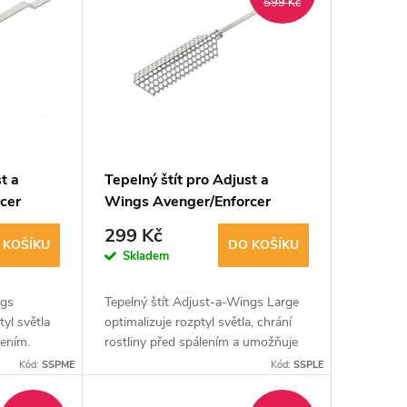
599 Kč
t a
Tepelný štít pro Adjust a
cer
Wings Avenger/Enforcer
Large
299 Kč
 KOŠÍKU
DO KOŠÍKU
Skladem
ngs
Tepelný štít Adjust-a-Wings Large
yl světla
optimalizuje rozptyl světla, chrání
lením.
rostliny před spálením a umožňuje
že k
snížit polohu lampy pro lepší
Kód:
SSPME
Kód:
SSPLE
 Pro výbojky
osvětlení. Ušetříte energii a zvýšíte...