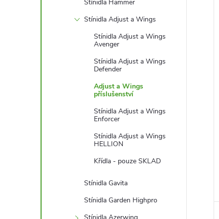
l
Stínidla Hammer
Stínidla Adjust a Wings
í
Stínidla Adjust a Wings
Avenger
i
Stínidla Adjust a Wings
Defender
Adjust a Wings
příslušenství
Stínidla Adjust a Wings
Enforcer
Stínidla Adjust a Wings
HELLION
Křídla - pouze SKLAD
Stínidla Gavita
Stínidla Garden Highpro
Stínidla Azerwing