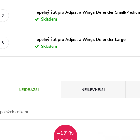
Tepelný štít pro Adjust a Wings Defender Small/Mediu
Skladem
Tepelný štít pro Adjust a Wings Defender Large
Skladem
Ř
NEJDRAŽŠÍ
NEJLEVNĚJŠÍ
a
položek celkem
z
V
e
–17 %