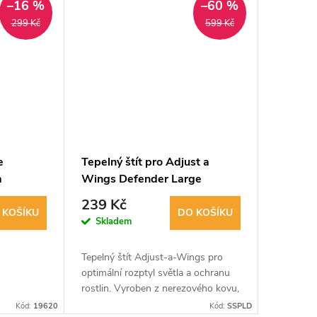
–16 %
–60 %
299 Kč
599 Kč
e
Tepelný štít pro Adjust a
a
Wings Defender Large
rge
239 Kč
 KOŠÍKU
DO KOŠÍKU
Skladem
Tepelný štít Adjust-a-Wings pro
optimální rozptyl světla a ochranu
rostlin. Vyroben z nerezového kovu,
vhodný pro výbojky 400-600w.
Kód:
19620
Kód:
SSPLD