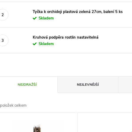
Tyčka k orchideji plastová zelená 27cm, balení 5 ks
Skladem
Kruhová podpěra rostlin nastavitelná
Skladem
Ř
NEJDRAŽŠÍ
NEJLEVNĚJŠÍ
a
položek celkem
z
V
e