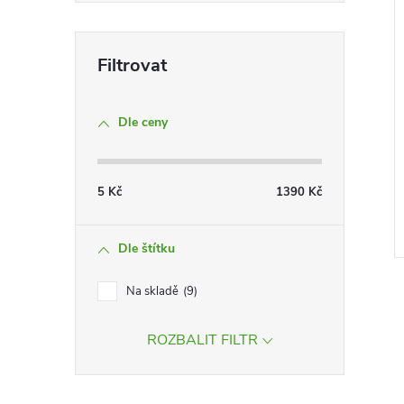
Dle ceny
5
Kč
1390
Kč
Dle štítku
Na skladě
9
ROZBALIT FILTR
l