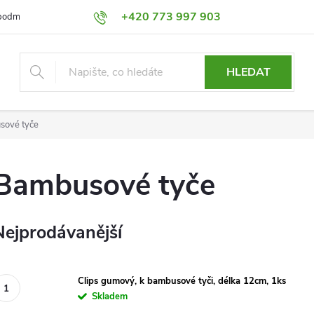
+420 773 997 903
podmínky
Výměna a Vrácení
Podmínky ochrany osobních údajů
HLEDAT
sové tyče
Bambusové tyče
Nejprodávanější
Clips gumový, k bambusové tyči, délka 12cm, 1ks
Skladem