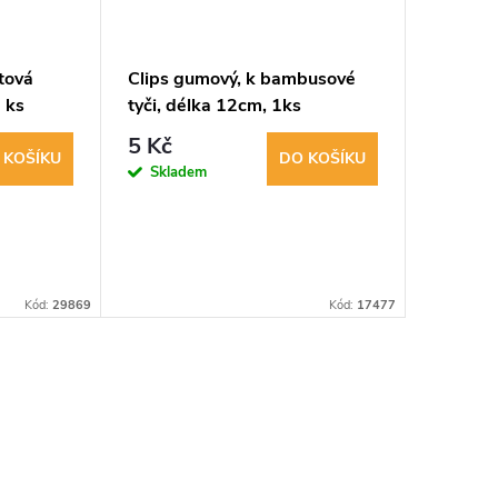
stová
Clips gumový, k bambusové
 ks
tyči, délka 12cm, 1ks
5 Kč
 KOŠÍKU
DO KOŠÍKU
Skladem
Kód:
29869
Kód:
17477