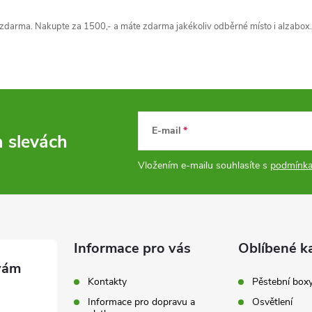
á
zdarma. Nakupte za 1500,- a máte zdarma jakékoliv odběrné místo i alzabox.
d
a
c
E-mail
a slevách
p
Vložením e-mailu souhlasíte s
podmínka
v
k
Informace pro vás
Oblíbené k
y
Kontakty
Pěstební box
v
Informace pro dopravu a
Osvětlení