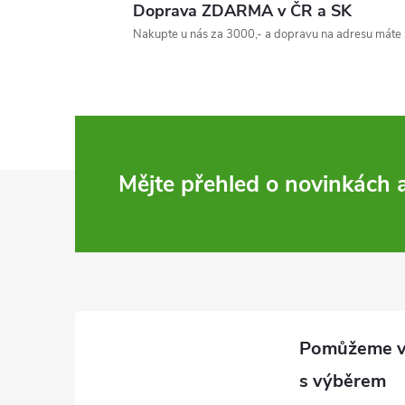
Doprava ZDARMA v ČR a SK
Nakupte u nás za 3000,- a dopravu na adresu máte 
í
Z
Mějte přehled o novinkách
á
r
p
a
t