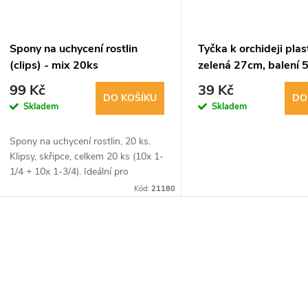
Spony na uchycení rostlin
Tyčka k orchideji pla
(clips) - mix 20ks
zelená 27cm, balení 5
99 Kč
39 Kč
DO KOŠÍKU
DO
Skladem
Skladem
Spony na uchycení rostlin, 20 ks.
Klipsy, skřipce, celkem 20 ks (10x 1-
1/4 + 10x 1-3/4). Ideální pro
upevnění rostlin.
Kód:
21180
O
v