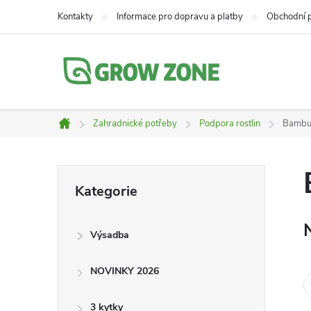
Přejít
Kontakty
Informace pro dopravu a platby
Obchodní 
na
obsah
Zahradnické potřeby
Podpora rostlin
Bambu
Domů
P
Přeskočit
Kategorie
kategorie
o
Výsadba
s
NOVINKY 2026
t
3 kytky