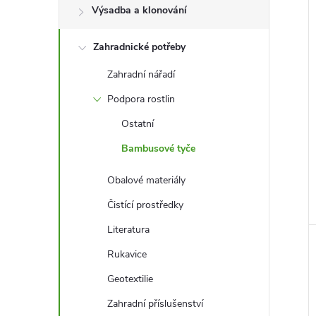
l
Výsadba a klonování
Zahradnické potřeby
í
i
Zahradní nářadí
Podpora rostlin
Ostatní
Bambusové tyče
Obalové materiály
Čistící prostředky
Literatura
Rukavice
Geotextilie
Zahradní příslušenství