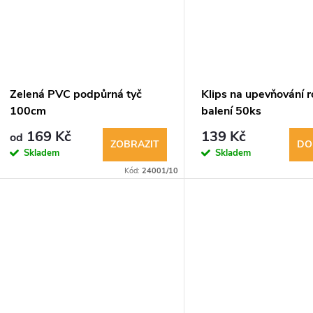
k
ů
t
ů
Zelená PVC podpůrná tyč
Klips na upevňování ro
100cm
balení 50ks
169 Kč
139 Kč
od
ZOBRAZIT
DO
Skladem
Skladem
Kód:
24001/10