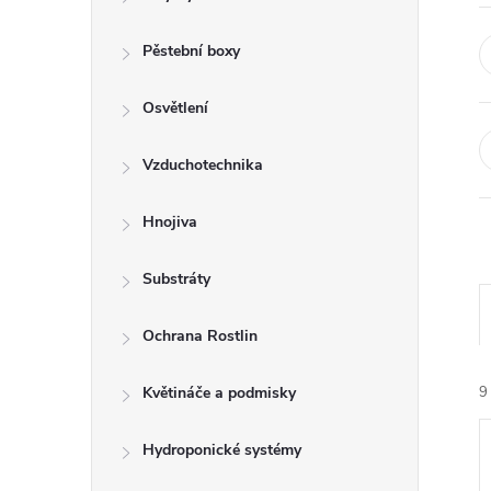
r
a
Pěstební boxy
n
Osvětlení
n
Vzduchotechnika
í
Hnojiva
p
Substráty
a
Ochrana Rostlin
n
Květináče a podmisky
9
e
Hydroponické systémy