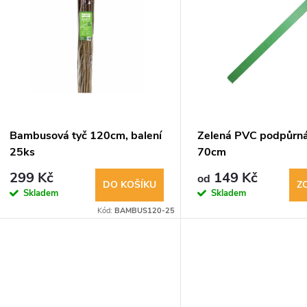
ý
n
p
p
s
r
p
Bambusová tyč 120cm, balení
Zelená PVC podpůrná
o
25ks
70cm
r
299 Kč
149 Kč
od
d
DO KOŠÍKU
Z
Skladem
Skladem
o
Kód:
BAMBUS120-25
u
d
k
u
t