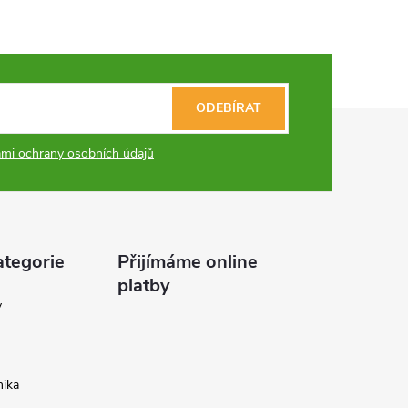
ODEBÍRAT
mi ochrany osobních údajů
ategorie
Přijímáme online
platby
y
ika