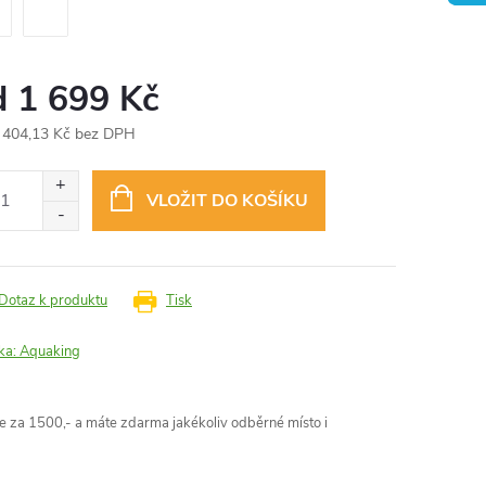
d
1 699 Kč
 404,13 Kč
bez DPH
ná
:
VLOŽIT DO KOŠÍKU
Dotaz k produktu
Tisk
ka:
Aquaking
 za 1500,- a máte zdarma jakékoliv odběrné místo i