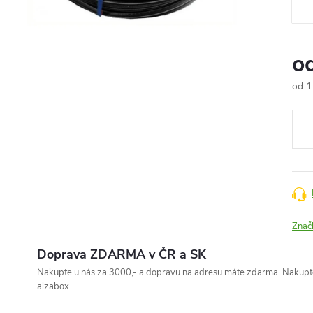
o
od
1
Měr
cena
Znač
Doprava ZDARMA v ČR a SK
Nakupte u nás za 3000,- a dopravu na adresu máte zdarma. Nakupte
alzabox.