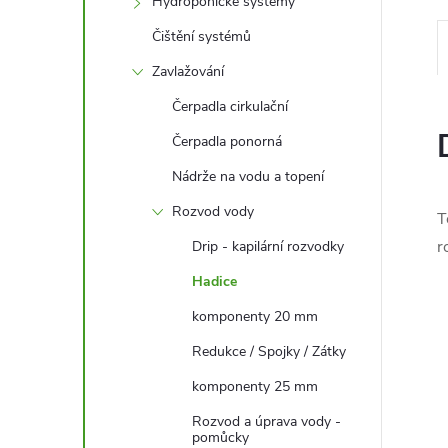
l
Hydroponické systémy
Čištění systémů
Zavlažování
Čerpadla cirkulační
Čerpadla ponorná
Nádrže na vodu a topení
Rozvod vody
T
r
Drip - kapilární rozvodky
Hadice
komponenty 20 mm
Redukce / Spojky / Zátky
komponenty 25 mm
Rozvod a úprava vody -
pomůcky