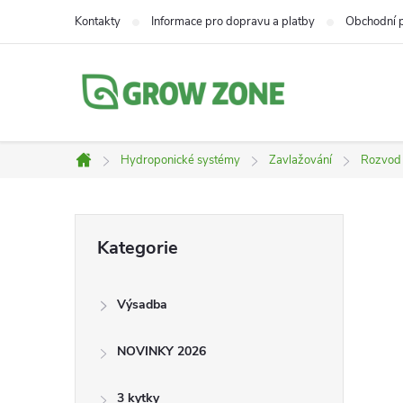
Přejít
Kontakty
Informace pro dopravu a platby
Obchodní 
na
obsah
Hydroponické systémy
Zavlažování
Rozvod
Domů
P
Přeskočit
Kategorie
kategorie
o
Výsadba
s
NOVINKY 2026
t
3 kytky