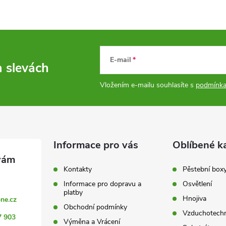
E-mail
a slevách
Vložením e-mailu souhlasíte s
podmínka
Informace pro vás
Oblíbené k
Kontakty
Pěstební box
Informace pro dopravu a
Osvětlení
platby
Hnojiva
ne.cz
Obchodní podmínky
Vzduchotechn
7 903
Výměna a Vrácení