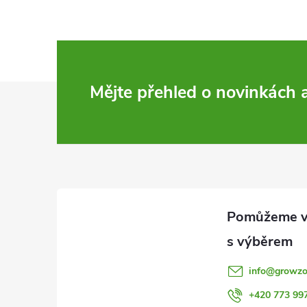
Z
Mějte přehled o novinkách
á
p
a
t
í
info
@
growzo
+420 773 99