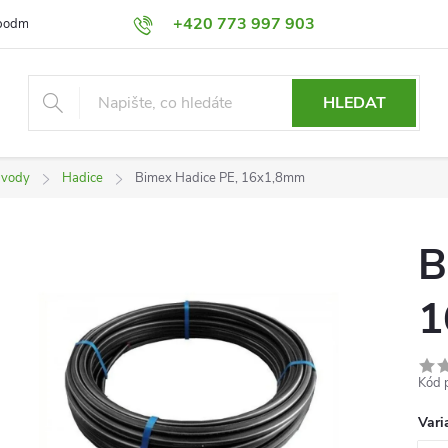
+420 773 997 903
podmínky
Výměna a Vrácení
Podmínky ochrany osobních údajů
HLEDAT
 vody
Hadice
Bimex Hadice PE, 16x1,8mm
B
1
Kód 
Vari