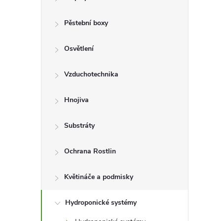
r
a
Pěstební boxy
n
Osvětlení
n
Vzduchotechnika
í
Hnojiva
p
Substráty
a
Ochrana Rostlin
n
Květináče a podmisky
e
Hydroponické systémy