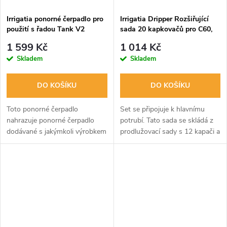
Irrigatia ponorné čerpadlo pro
Irrigatia Dripper Rozšiřující
použití s řadou Tank V2
sada 20 kapkovačů pro C60,
C120, C180
1 599 Kč
1 014 Kč
Skladem
Skladem
DO KOŠÍKU
DO KOŠÍKU
Toto ponorné čerpadlo
Set se připojuje k hlavnímu
nahrazuje ponorné čerpadlo
potrubí. Tato sada se skládá z
dodávané s jakýmkoli výrobkem
prodlužovací sady s 12 kapači a
řady Tank s číslem šarže
dalšího sáčku s 8 kapači,
IRR5290. Je vybaveno
jehlami a T-kusy.
5metrovým kabelem a připojuje
se k desce plošných...