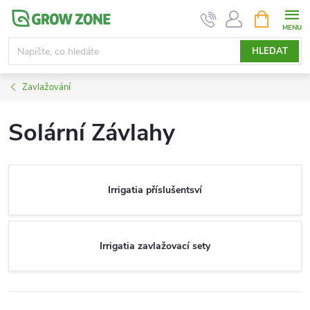
Přejít
NÁKUPNÍ
KOŠÍK
na
obsah
HLEDAT
Zavlažování
Solární Závlahy
Irrigatia příslušentsví
Irrigatia zavlažovací sety