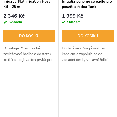
Irrigatia Flat Irrigation Hose
Irrigatia ponorné čerpadlo pro
Kit - 25 m
použití s řadou Tank
2 346 Kč
1 999 Kč
Skladem
Skladem
DO KOŠÍKU
DO KOŠÍKU
Obsahuje 25 m ploché
Dodává se s 5m přívodním
zavlažovací hadice a dostatek
kabelem a zapojuje se do
kolíků a spojovacích prvků pro
základní desky v hlavní řídicí
rozdělení na 10 délek.
jednotce namísto interního
čerpadla.