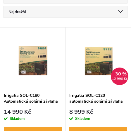
Ř
Nejdražší
a
Nejlevnější
V
Nejprodávanější
z
ý
Abecedně
e
p
n
i
–30 %
12 990 Kč
í
s
p
Irrigatia SOL-C180
Irrigatia SOL-C120
Automatická solární závlaha
automatická solární závlaha
p
r
14 990 Kč
8 999 Kč
r
Skladem
Skladem
o