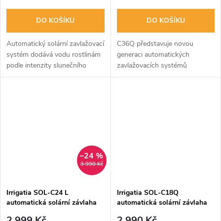
DO KOŠÍKU
DO KOŠÍKU
Automatický solární zavlažovací
C36Q představuje novou
systém dodává vodu rostlinám
generaci automatických
podle intenzity slunečního
zavlažovacích systémů
svitu. Úsporný, ekologický a
reagujících na počasí. Systém
vhodný až pro 25 košů nebo 60
automaticky přizpůsobuje
květináčů. Díky solárnímu...
množství zálivky podle intenzity
slunečního svitu –...
–24 %
3 990 Kč
Irrigatia SOL-C24 L
Irrigatia SOL-C18Q
automatická solární závlaha
automatická solární závlaha
2 999 Kč
2 990 Kč