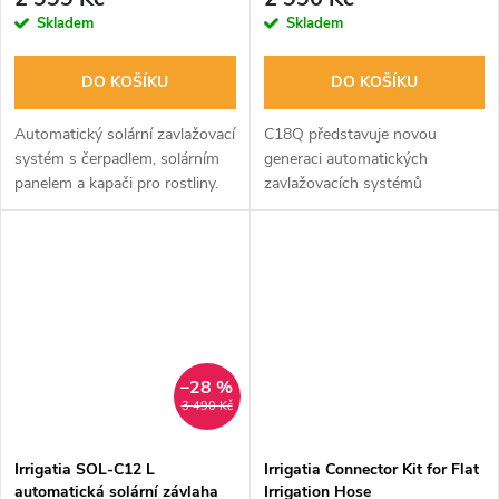
Skladem
Skladem
DO KOŠÍKU
DO KOŠÍKU
Automatický solární zavlažovací
C18Q představuje novou
systém s čerpadlem, solárním
generaci automatických
panelem a kapači pro rostliny.
zavlažovacích systémů
Ideální pro zahrady, balkony a
reagujících na počasí. Systém
terasy. Úspora vody až 90%.
automaticky přizpůsobuje
Jednoduchá montáž a údržba.
množství zálivky podle intenzity
slunečního svitu –...
–28 %
3 490 Kč
Irrigatia SOL-C12 L
Irrigatia Connector Kit for Flat
automatická solární závlaha
Irrigation Hose