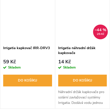
ploch a truhlíků....
–44 %
25 Kč
Irrigatia kapkovač IRR-DRV3
Irrigatia náhradní držák
kapkovače
59 Kč
14 Kč
Skladem
Skladem
DO KOŠÍKU
DO KOŠÍKU
Náhradní držák kapkovače pro
solární zavlažovací systémy
Irrigatia. Dodává vodu jednou
za 3 hodiny, úspora až 90%.