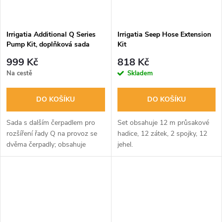
Irrigatia Additional Q Series
Irrigatia Seep Hose Extension
Pump Kit, doplňková sada
Kit
(IRR-UPCQ)
999 Kč
818 Kč
Na cestě
Skladem
DO KOŠÍKU
DO KOŠÍKU
Sada s dalším čerpadlem pro
Set obsahuje 12 m průsakové
rozšíření řady Q na provoz se
hadice, 12 zátek, 2 spojky, 12
dvěma čerpadly; obsahuje
jehel.
čerpadlo, filtr a protisifonové
zařízení. Toto další čerpadlo lze
použít k čerpání tekutého...