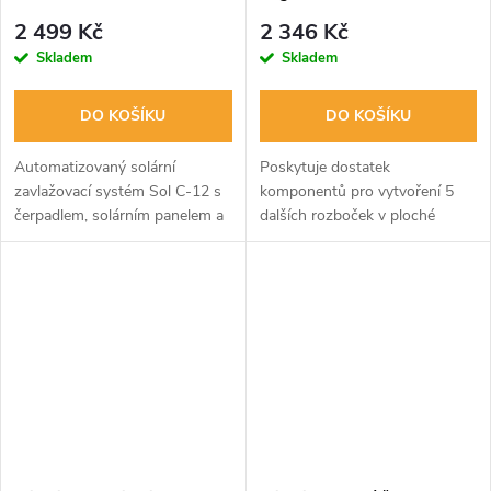
2 499 Kč
2 346 Kč
Skladem
Skladem
DO KOŠÍKU
DO KOŠÍKU
Automatizovaný solární
Poskytuje dostatek
zavlažovací systém Sol C-12 s
komponentů pro vytvoření 5
čerpadlem, solárním panelem a
dalších rozboček v ploché
elektronickým řízením. Ideální
zavlažovací hadici.
pro zahradu, terasu nebo
skleník. Voda je dodávána
podle...