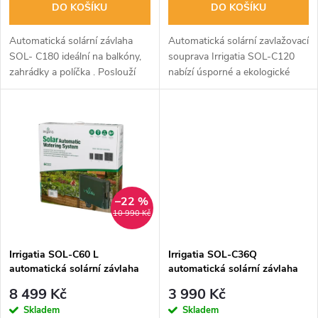
o
DO KOŠÍKU
DO KOŠÍKU
d
d
Automatická solární závlaha
Automatická solární zavlažovací
u
SOL- C180 ideální na balkóny,
souprava Irrigatia SOL-C120
zahrádky a políčka . Poslouží
nabízí úsporné a ekologické
u
všude tam, kde není tlaková
zavlažování rostlin pomocí
k
voda ani el. přípojka. Čím více
solárního čerpadla a kapačů.
k
svítí sluníčko, tím více...
Systém je nezávislý na
t
elektrické...
t
ů
ů
–22 %
10 990 Kč
Irrigatia SOL-C60 L
Irrigatia SOL-C36Q
automatická solární závlaha
automatická solární závlaha
8 499 Kč
3 990 Kč
Skladem
Skladem