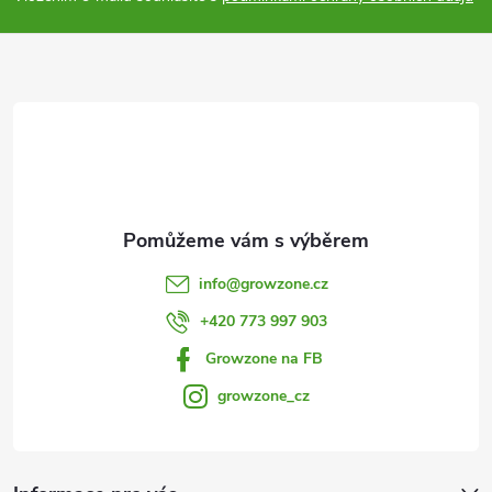
v
a
k
y
t
v
í
ý
p
i
info
@
growzone.cz
s
+420 773 997 903
u
Growzone na FB
growzone_cz