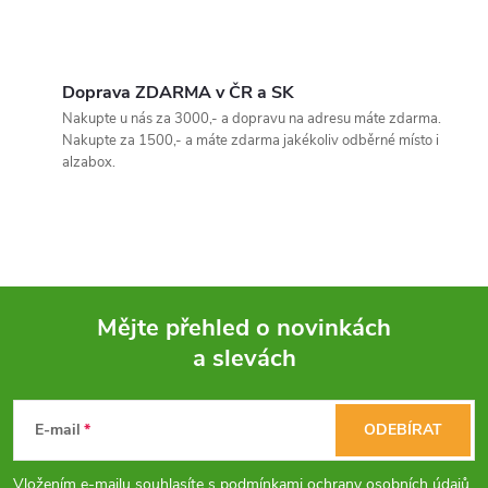
Bez potřeby elektrické energie
nebo vody.
O
v
Doprava ZDARMA v ČR a SK
Nakupte u nás za 3000,- a dopravu na adresu máte zdarma.
l
Nakupte za 1500,- a máte zdarma jakékoliv odběrné místo i
alzabox.
á
d
a
c
Mějte přehled o novinkách
í
a slevách
Z
p
á
E-mail
ODEBÍRAT
r
p
Vložením e-mailu souhlasíte s
podmínkami ochrany osobních údajů