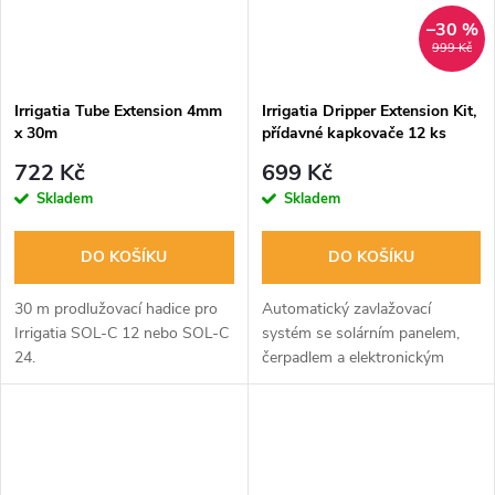
–30 %
999 Kč
Irrigatia Tube Extension 4mm
Irrigatia Dripper Extension Kit,
x 30m
přídavné kapkovače 12 ks
722 Kč
699 Kč
Skladem
Skladem
DO KOŠÍKU
DO KOŠÍKU
30 m prodlužovací hadice pro
Automatický zavlažovací
Irrigatia SOL-C 12 nebo SOL-C
systém se solárním panelem,
24.
čerpadlem a elektronickým
řízením pro záhonky, květináče
a truhlíky. Využívá až 90%
méně vody než při zalévání přes
hadici....