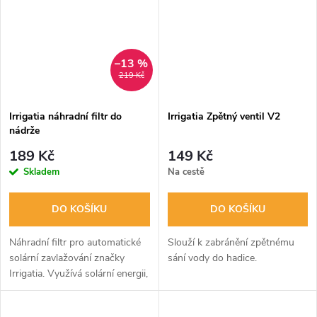
–13 %
219 Kč
Irrigatia náhradní filtr do
Irrigatia Zpětný ventil V2
nádrže
189 Kč
149 Kč
Skladem
Na cestě
DO KOŠÍKU
DO KOŠÍKU
Náhradní filtr pro automatické
Slouží k zabránění zpětnému
solární zavlažování značky
sání vody do hadice.
Irrigatia. Využívá solární energii,
nabízí automatické zavlažování
květináčů, záhonů, okrasných