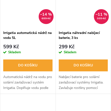
–14 %
–11 %
699 Kč
339 Kč
Irrigatia automatická nádrž na
Irrigatia náhradní nabíjecí
vodu 5L
baterie, 3 ks
599 Kč
299 Kč
Skladem
Skladem
DO KOŠÍKU
DO KOŠÍKU
Automatická nádrž na vodu pro
Nabíjecí baterie pro solární
solární zavlažovací systém
zavlažovací systémy Irrigatia.
Irrigatia. Doplňuje vodu podle
Zavlažuje rostliny pomocí
potřeby, úspora vody a snadná
solárního čerpadla a kapačů,
montáž. Systém pracuje na
úspora vody až 90%. Díky
solární energii a je vhodný pro...
solárnímu čerpadlu a kapačům
je...