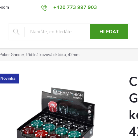
+420 773 997 903
podmínky
Výměna a Vrácení
Podmínky ochrany osobních údajů
HLEDAT
oker Grinder, třídílná kovová drtička, 42mm
C
Novinka
G
k