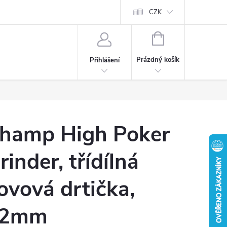
CZK
NÁKUPNÍ
KOŠÍK
Prázdný košík
Přihlášení
hamp High Poker
rinder, třídílná
ovová drtička,
42mm