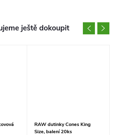
jeme ještě dokoupit
 kovová
RAW dutinky Cones King
Mascott
Size, balení 20ks
Slim M-