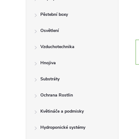
r
a
Pěstební boxy
n
Osvětlení
n
Vzduchotechnika
í
Hnojiva
p
Substráty
a
Ochrana Rostlin
n
Květináče a podmisky
e
Hydroponické systémy