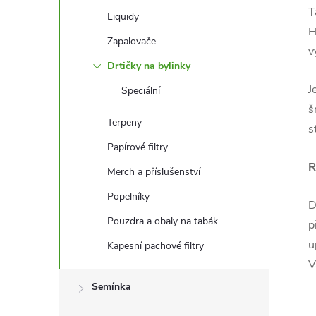
T
Liquidy
H
Zapalovače
v
Drtičky na bylinky
J
Speciální
š
Terpeny
s
Papírové filtry
R
Merch a příslušenství
Popelníky
D
Pouzdra a obaly na tabák
p
u
Kapesní pachové filtry
V
Semínka