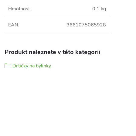
Hmotnost
:
0.1 kg
EAN
:
3661075065928
Produkt naleznete v této kategorii
Drtičky na bylinky