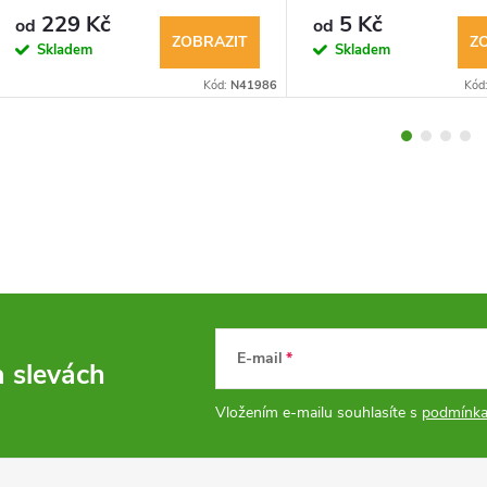
229 Kč
5 Kč
od
od
ZOBRAZIT
Z
Skladem
Skladem
Kód:
N41986
Kód
E-mail
a slevách
Vložením e-mailu souhlasíte s
podmínka