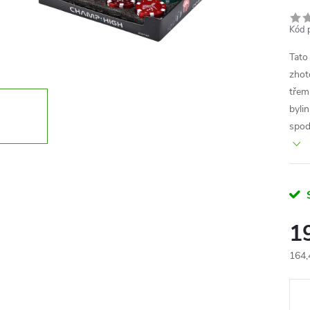
Kód 
Tato
zhot
třemi
byli
spod
1
164,
Měr
cena