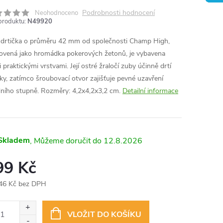
Podrobnosti hodnocení
Neohodnoceno
produktu:
N49920
 drtička o průměru 42 mm od společnosti Champ High,
ovená jako hromádka pokerových žetonů, je vybavena
 praktickými vrstvami. Její ostré žraločí zuby účinně drtí
nky, zatímco šroubovací otvor zajišťuje pevné uzavření
ního stupně. Rozměry: 4,2x4,2x3,2 cm.
Detailní informace
Skladem
12.8.2026
99 Kč
46 Kč bez DPH
ná
:
VLOŽIT DO KOŠÍKU