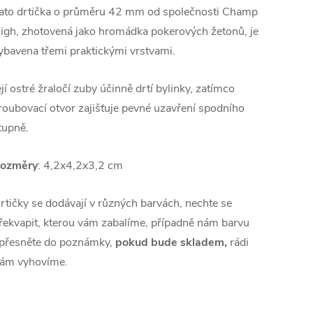
ato drtička o průměru 42 mm od společnosti Champ
igh, zhotovená jako hromádka pokerových žetonů, je
ybavena třemi praktickými vrstvami.
ejí ostré žraločí zuby účinně drtí bylinky, zatímco
roubovací otvor zajišťuje pevné uzavření spodního
tupně.
ozměry
: 4,2x4,2x3,2 cm
rtičky se dodávají v různých barvách, nechte se
řekvapit, kterou vám zabalíme, případně nám barvu
přesněte do poznámky,
pokud bude skladem,
rádi
ám vyhovíme.