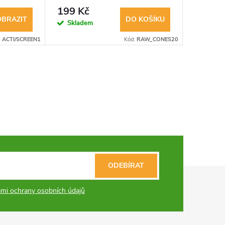
199 Kč
39 Kč
OBRAZIT
DO KOŠÍKU
Skladem
Sklad
:
ACTI/SCREEN1
Kód:
RAW_CONES20
ODEBÍRAT
mi ochrany osobních údajů