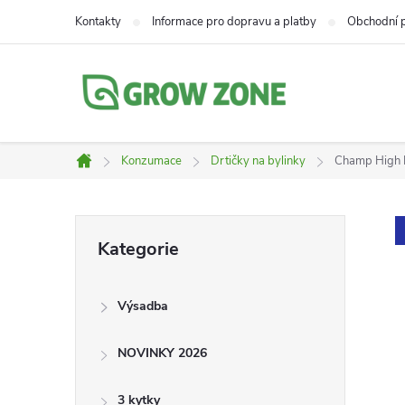
Přejít
Kontakty
Informace pro dopravu a platby
Obchodní 
na
obsah
Konzumace
Drtičky na bylinky
Champ High P
Domů
P
Přeskočit
Kategorie
kategorie
o
Výsadba
s
NOVINKY 2026
t
3 kytky