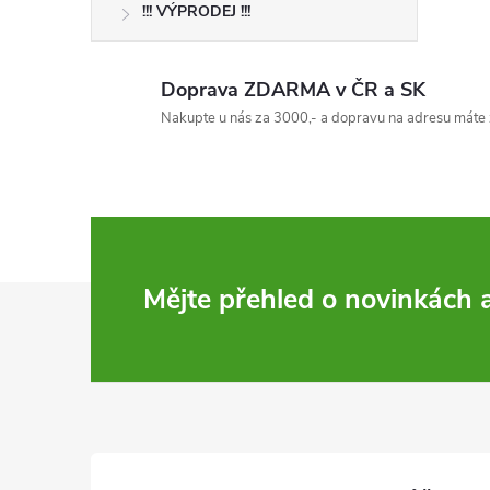
!!! VÝPRODEJ !!!
Doprava ZDARMA v ČR a SK
Nakupte u nás za 3000,- a dopravu na adresu máte 
Z
Mějte přehled o novinkách
á
p
a