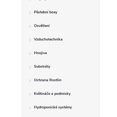
r
a
Pěstební boxy
n
Osvětlení
n
Vzduchotechnika
í
Hnojiva
p
Substráty
a
Ochrana Rostlin
n
Květináče a podmisky
e
Hydroponické systémy