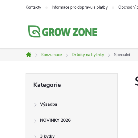
Přejít
Kontakty
Informace pro dopravu a platby
Obchodní 
na
obsah
Konzumace
Drtičky na bylinky
Speciální
Domů
P
Přeskočit
Kategorie
kategorie
o
Výsadba
s
NOVINKY 2026
t
3 kytky