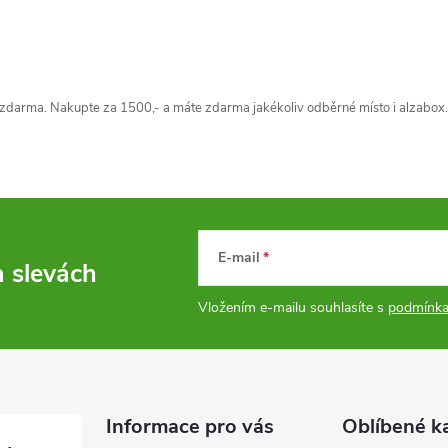
zdarma. Nakupte za 1500,- a máte zdarma jakékoliv odběrné místo i alzabox.
E-mail
a slevách
Vložením e-mailu souhlasíte s
podmínka
Informace pro vás
Oblíbené k