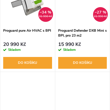
ů
ů
–34 %
–27 %
31 990 Kč
21 990 Kč
Proguard pure Air HVAC s BPI
Proguard Defender DXB Mini s
BPI, pro 23 m2
20 990 Kč
15 990 Kč
Skladem
Skladem
DO KOŠÍKU
DO KOŠÍKU