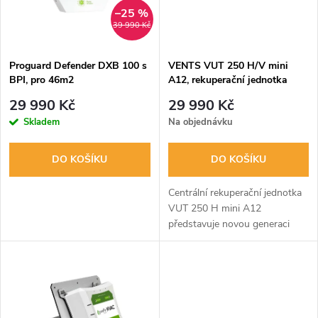
n
i
–25 %
39 990 Kč
í
s
p
Proguard Defender DXB 100 s
VENTS VUT 250 H/V mini
BPI, pro 46m2
A12, rekuperační jednotka
p
r
29 990 Kč
29 990 Kč
r
Skladem
Na objednávku
o
o
DO KOŠÍKU
DO KOŠÍKU
d
d
Centrální rekuperační jednotka
u
VUT 250 H mini A12
představuje novou generaci
u
rekuperačních a ventilačních
k
systémů pro celý dům - šetří
k
energii, odstraňuje nežádoucí
t
nečistoty a...
t