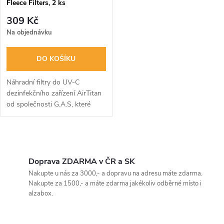
Fleece Filters, 2 ks
309 Kč
Na objednávku
DO KOŠÍKU
Náhradní filtry do UV-C
dezinfekčního zařízení AirTitan
od společnosti G.A.S, které
využívá pokročilé sterilizační
technologie, které byly dříve
používány v kosmickém
O
výzkumu a...
v
Doprava ZDARMA v ČR a SK
Nakupte u nás za 3000,- a dopravu na adresu máte zdarma.
l
Nakupte za 1500,- a máte zdarma jakékoliv odběrné místo i
alzabox.
á