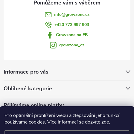
i
info
@
growzone.cz
s
+420 773 997 903
u
Growzone na FB
growzone_cz
Informace pro vás
Oblíbené kategorie
Přijímáme online platby
Pro optimální prohlížení webu a zlepšování jeho funkcí
používáme cookies. Více informací se dozvíte
zde
.