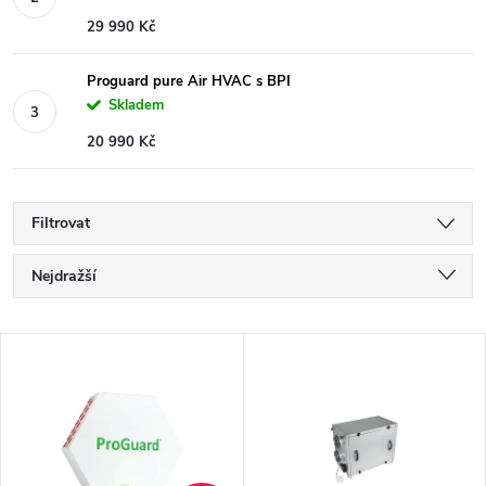
29 990 Kč
Proguard pure Air HVAC s BPI
Skladem
20 990 Kč
Filtrovat
Ř
Nejdražší
a
Nejlevnější
V
Nejprodávanější
z
ý
Abecedně
e
p