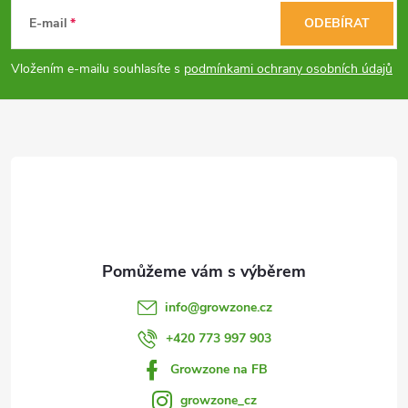
á
E-mail
ODEBÍRAT
p
Vložením e-mailu souhlasíte s
podmínkami ochrany osobních údajů
a
t
í
info
@
growzone.cz
+420 773 997 903
Growzone na FB
growzone_cz