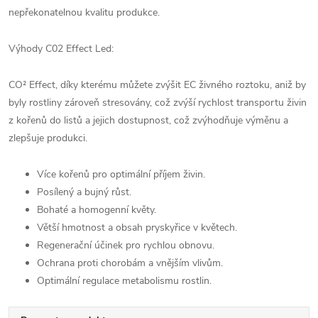
nepřekonatelnou kvalitu produkce.
Výhody C02 Effect Led:
CO² Effect, díky kterému můžete zvýšit EC živného roztoku, aniž by
byly rostliny zároveň stresovány, což zvýší rychlost transportu živin
z kořenů do listů a jejich dostupnost, což zvýhodňuje výměnu a
zlepšuje produkci.
Více kořenů pro optimální příjem živin.
Posílený a bujný růst.
Bohaté a homogenní květy.
Větší hmotnost a obsah pryskyřice v květech.
Regenerační účinek pro rychlou obnovu.
Ochrana proti chorobám a vnějším vlivům.
Optimální regulace metabolismu rostlin.