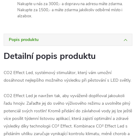
Nakupte u nás za 3000,- a dopravu na adresu máte zdarma.
Nakupte za 1500,- a máte zdarma jakékoliv odběrné místo i
alzabox.
Popis produktu
Detailní popis produktu
CO2 Effect Led, systémový stimulátor, který vám umožní
dosáhnout nejlepšího možného výsledku při pěstování s LED světly.
CO2 Effect Led je navržen tak, aby vyváženě doplňoval jakoukoli
řadu hnojiv. Zařaďte jej do svého výživového režimu a uvolněte plný
potenciál svých rostlin! Kromě přidání do závlahové vody jej lze ještě
více posílit týdenní listovou aplikací, která zajistí optimální a zdravé
výsledky díky technologii CO² Effect. Kombinace CO² Effect Led s
přidáním uhlíku zaručuje vynikající kontrolu klimatu, méně chorob a