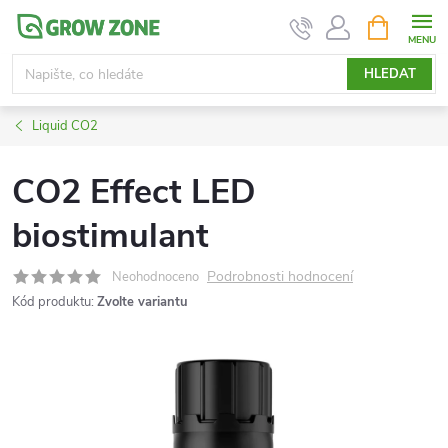
Přejít
NÁKUPNÍ
KOŠÍK
na
obsah
HLEDAT
Liquid CO2
CO2 Effect LED
biostimulant
Podrobnosti hodnocení
Neohodnoceno
Kód produktu:
Zvolte variantu