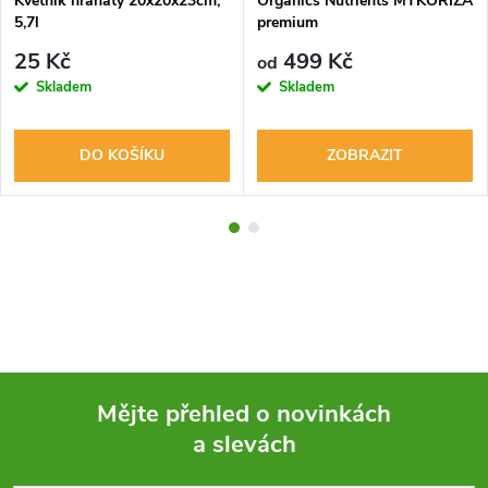
Květník hranatý 20x20x23cm,
Organics Nutrients MYKORIZA
5,7l
premium
25 Kč
499 Kč
od
Skladem
Skladem
DO KOŠÍKU
ZOBRAZIT
Mějte přehled o novinkách
a slevách
Z