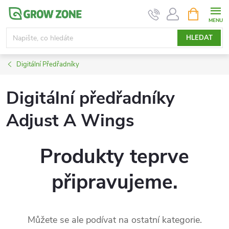
Přejít
NÁKUPNÍ
KOŠÍK
na
obsah
HLEDAT
Digitální Předřadníky
Digitální předřadníky
Adjust A Wings
Produkty teprve
připravujeme.
Můžete se ale podívat na ostatní kategorie.