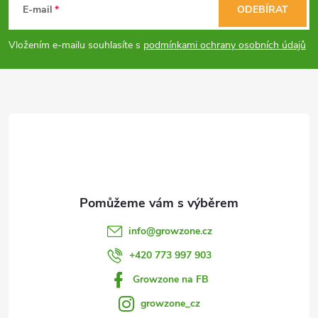
á
E-mail
ODEBÍRAT
p
Vložením e-mailu souhlasíte s
podmínkami ochrany osobních údajů
a
t
í
info
@
growzone.cz
+420 773 997 903
Growzone na FB
growzone_cz