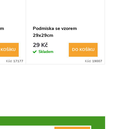
cm
Podmiska se vzorem
Shogun
29x29cm
29 Kč
149
od
 KOŠÍKU
DO KOŠÍKU
Skladem
Sklad
Kód:
17177
Kód:
19007