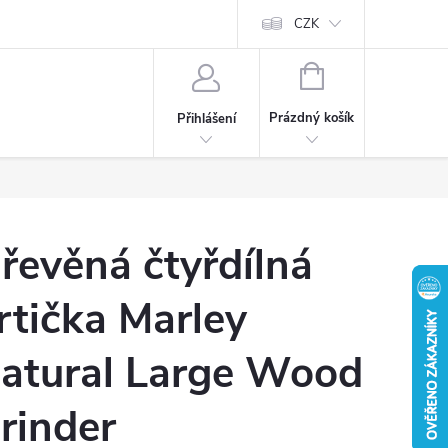
CZK
NÁKUPNÍ
KOŠÍK
Prázdný košík
Přihlášení
řevěná čtyřdílná
rtička Marley
atural Large Wood
rinder