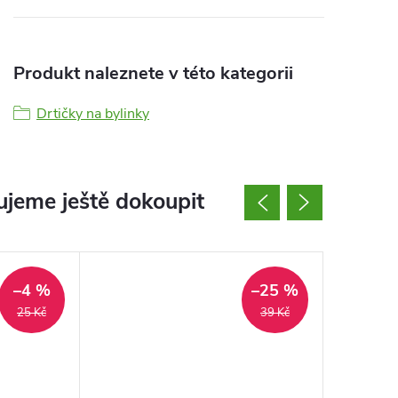
Produkt naleznete v této kategorii
Drtičky na bylinky
jeme ještě dokoupit
–4 %
–25 %
25 Kč
39 Kč