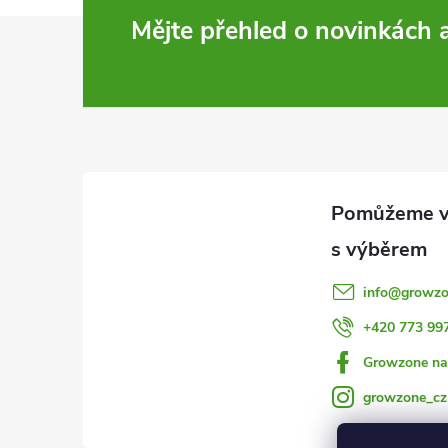
Z
Mějte přehled o novinkách
á
p
a
t
í
info
@
growzo
+420 773 99
Growzone na
growzone_cz