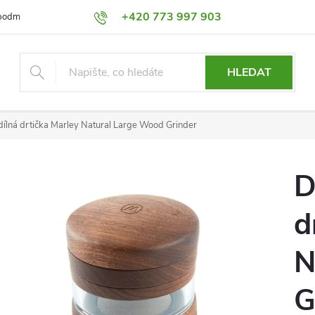
+420 773 997 903
podmínky
Výměna a Vrácení
Podmínky ochrany osobních údajů
HLEDAT
dílná drtička Marley Natural Large Wood Grinder
D
d
N
G