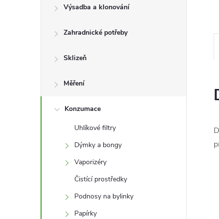
l
Výsadba a klonování
Zahradnické potřeby
Sklizeň
Měření
Konzumace
Uhlíkové filtry
D
p
Dýmky a bongy
Vaporizéry
Čistící prostředky
Podnosy na bylinky
Papírky