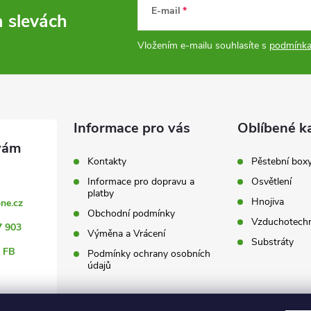
E-mail
a slevách
Vložením e-mailu souhlasíte s
podmínka
Informace pro vás
Oblíbené k
Kontakty
Pěstební box
Informace pro dopravu a
Osvětlení
platby
Hnojiva
ne.cz
Obchodní podmínky
Vzduchotechn
7 903
Výměna a Vrácení
Substráty
 FB
Podmínky ochrany osobních
údajů