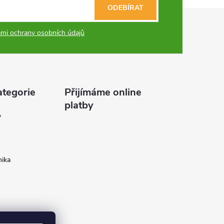
ODEBÍRAT
mi ochrany osobních údajů
ategorie
Přijímáme online
platby
y
ika