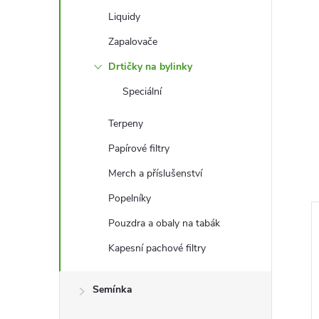
Liquidy
Zapalovače
Drtičky na bylinky
Speciální
Terpeny
Papírové filtry
Merch a příslušenství
Popelníky
Pouzdra a obaly na tabák
–25 %
–39 %
Kapesní pachové filtry
39 Kč
239 Kč
Semínka