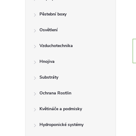
r
a
Pěstební boxy
n
Osvětlení
n
Vzduchotechnika
í
Hnojiva
p
Substráty
a
Ochrana Rostlin
n
Květináče a podmisky
e
Hydroponické systémy