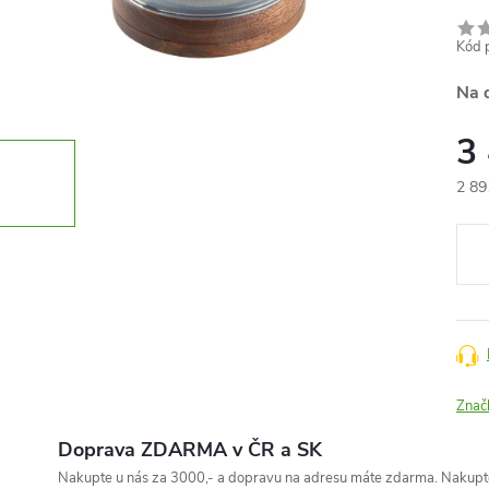
Kód 
Na 
3
2 89
Měr
cena
Znač
Doprava ZDARMA v ČR a SK
Nakupte u nás za 3000,- a dopravu na adresu máte zdarma. Nakupte