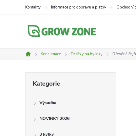
Přejít
Kontakty
Informace pro dopravu a platby
Obchodní 
na
obsah
Konzumace
Drtičky na bylinky
Dřevěná čtyř
Domů
P
Přeskočit
Kategorie
kategorie
o
Výsadba
s
NOVINKY 2026
t
3 kytky