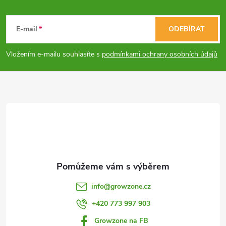
Z
á
E-mail
ODEBÍRAT
p
Vložením e-mailu souhlasíte s
podmínkami ochrany osobních údajů
a
t
í
info
@
growzone.cz
+420 773 997 903
Growzone na FB