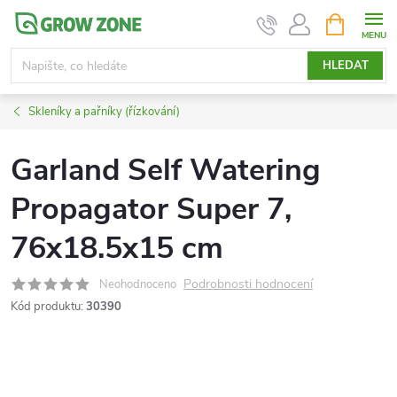
Přejít
NÁKUPNÍ
KOŠÍK
na
obsah
HLEDAT
Skleníky a pařníky (řízkování)
Garland Self Watering
Propagator Super 7,
76x18.5x15 cm
Podrobnosti hodnocení
Neohodnoceno
Kód produktu:
30390