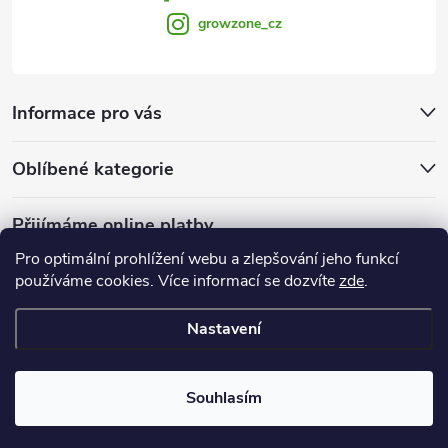
growzone_cz
Informace pro vás
Oblíbené kategorie
Přijímáme online platby
Pro optimální prohlížení webu a zlepšování jeho funkcí
používáme cookies. Více informací se dozvíte
zde
.
Nastavení
Copyright 2026
Growzone.cz
. Všechna práva vyhrazena.
Upravit
nastavení cookies
Souhlasím
Vytvořil Shoptet Premium