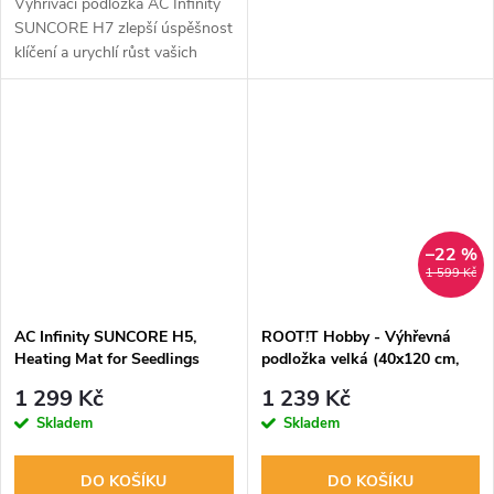
Vyhřívací podložka AC Infinity
SUNCORE H7 zlepší úspěšnost
klíčení a urychlí růst vašich
sazenic. Díky digitálnímu
ovladači přesně nastavíte
teplotu a inovativní technologie
FAR...
–22 %
1 599 Kč
AC Infinity SUNCORE H5,
ROOT!T Hobby - Výhřevná
Heating Mat for Seedlings
podložka velká (40x120 cm,
with Digital Display
60 W) + izolace
1 299 Kč
1 239 Kč
Controller, 50.8cm x 52.7cm
Skladem
Skladem
DO KOŠÍKU
DO KOŠÍKU