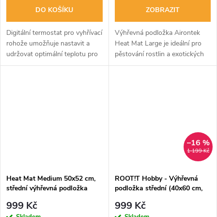
DO KOŠÍKU
ZOBRAZIT
Digitální termostat pro vyhřívací
Výhřevná podložka Airontek
rohože umožňuje nastavit a
Heat Mat Large je ideální pro
udržovat optimální teplotu pro
pěstování rostlin a exotických
zakořenění, což urychluje růst
zvířat v teráriích. Pomáhá
sazenic nebo řízků. Ideální
udržet optimální teplotu a je
teplota je nezbytná pro...
vhodná pro mladé rostlinky a...
–16 %
1 199 Kč
Heat Mat Medium 50x52 cm,
ROOT!T Hobby - Výhřevná
střední výhřevná podložka
podložka střední (40x60 cm,
30 W) + izolace
999 Kč
999 Kč
Skladem
Skladem