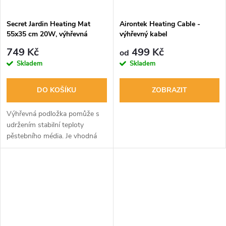
Secret Jardin Heating Mat
Airontek Heating Cable -
55x35 cm 20W, výhřevná
výhřevný kabel
podložka
749 Kč
499 Kč
od
Skladem
Skladem
DO KOŠÍKU
ZOBRAZIT
Výhřevná podložka pomůže s
udržením stabilní teploty
pěstebního média. Je vhodná
hlavně pro péči o semínka,
sazenice, řízky, klony, mladé
bylinky.