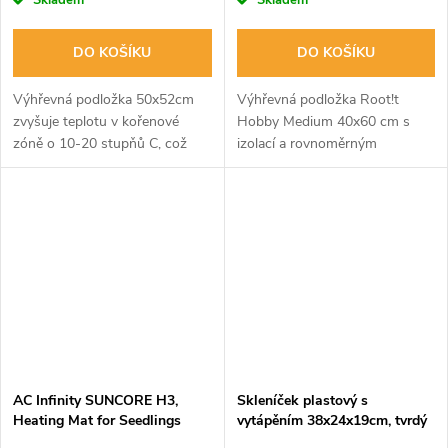
DO KOŠÍKU
DO KOŠÍKU
Výhřevná podložka 50x52cm
Výhřevná podložka Root!t
zvyšuje teplotu v kořenové
Hobby Medium 40x60 cm s
zóně o 10-20 stupňů C, což
izolací a rovnoměrným
zlepšuje podmínky pro klíčení a
ohřevem. Ideální pro mladé
zakořeňování rostlin. Odolné,
rostliny a použití s Root!t
vodotěsné provedení a
thermostatem. Rozměry: 40x60
snadná...
cm, spotřeba: max 30W.
AC Infinity SUNCORE H3,
Skleníček plastový s
Heating Mat for Seedlings
vytápěním 38x24x19cm, tvrdý
with Digital Display
plast