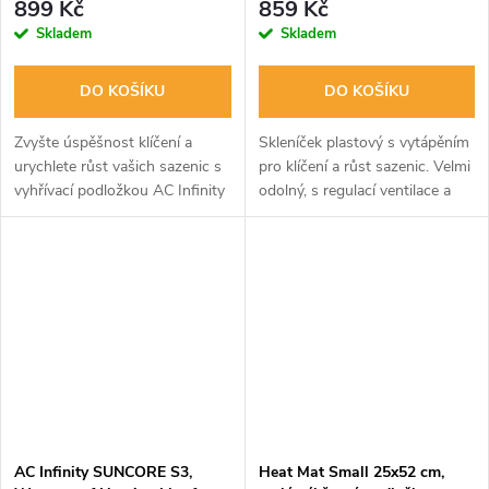
899 Kč
859 Kč
Controller, 25.4cm x 52.7cm
Skladem
Skladem
DO KOŠÍKU
DO KOŠÍKU
Zvyšte úspěšnost klíčení a
Skleníček plastový s vytápěním
urychlete růst vašich sazenic s
pro klíčení a růst sazenic. Velmi
vyhřívací podložkou AC Infinity
odolný, s regulací ventilace a
SUNCORE H3. Digitální ovladač
vytápěným dnem pro rychlejší
umožňuje přesné nastavení
růst kořenů. Ideální do
teploty, zatímco inovativní...
místností s nestálou teplotou.
AC Infinity SUNCORE S3,
Heat Mat Small 25x52 cm,