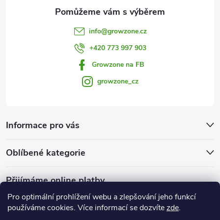
p
i
info
@
growzone.cz
s
+420 773 997 903
u
Growzone na FB
growzone_cz
Informace pro vás
Oblíbené kategorie
Přijímáme online platby
Pro optimální prohlížení webu a zlepšování jeho funkcí
používáme cookies. Více informací se dozvíte
zde
.