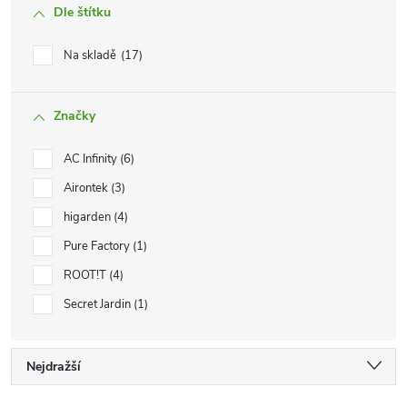
Dle štítku
Na skladě
17
Značky
AC Infinity
6
Airontek
3
higarden
4
Pure Factory
1
ROOT!T
4
Secret Jardin
1
Ř
Nejdražší
Nejlevnější