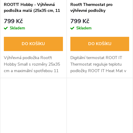
ROOT!T Hobby - Výhřevná
Root!t Thermostat pro
podložka malá (25x35 cm, 11
výhřevné podložky
W) + izolace
799 Kč
799 Kč
Skladem
Skladem
DO KOŠÍKU
DO KOŠÍKU
Výhřevná podložka Root!t
Digitální termostat ROOT IT
Hobby Small s rozměry 25x35
Thermostat reguluje teplotu
cm a maximální spotřebou 11
podložky ROOT IT Heat Mat v
W. Skvěle izoluje a zlepšuje
rozsahu 10-30°C. Kompatibilní
podmínky pro mladé rostliny.
s tepelnými rohožemi. Max.
Ideální s Root!t termostatem.
zátěž: 1000W.