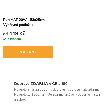
PureMAT 20W - 53x25cm -
Výhřevná podložka
449 Kč
od
Skladem
ZOBRAZIT
O
v
Doprava ZDARMA v ČR a SK
Nakupte u nás za 3000,- a dopravu na adresu máte zdarma.
l
Nakupte za 1500,- a máte zdarma jakékoliv odběrné místo i
alzabox.
á