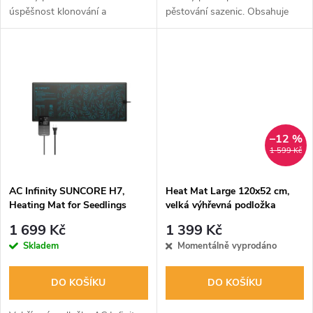
u
úspěšnost klonování a
pěstování sazenic. Obsahuje
u
předpěstování sazenic.
odolné víko s regulací vlhkosti,
k
Obsahuje robustní pařeniště s
výškový nástavec a špičkové
k
nástavcem, výkonné LED
LED osvětlení s diodami...
t
osvětlení Samsung EVO a...
t
ů
ů
–12 %
1 599 Kč
AC Infinity SUNCORE H7,
Heat Mat Large 120x52 cm,
Heating Mat for Seedlings
velká výhřevná podložka
with Digital Display
1 699 Kč
1 399 Kč
Controller, 52.7cm x 121.9cm
Skladem
Momentálně vyprodáno
DO KOŠÍKU
DO KOŠÍKU