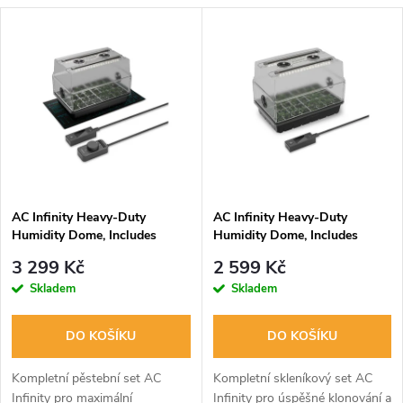
a
V
Nejprodávanější
z
ý
Abecedně
e
p
n
i
í
s
p
AC Infinity Heavy-Duty
AC Infinity Heavy-Duty
Humidity Dome, Includes
Humidity Dome, Includes
p
Height Extension Kit with LED
Height Extension Kit with LED
r
3 299 Kč
2 599 Kč
Lighting 20W, 20.3x12.7cm
Lighting 28W, 36x23cm
r
Skladem
Skladem
o
o
DO KOŠÍKU
DO KOŠÍKU
d
d
Kompletní pěstební set AC
Kompletní skleníkový set AC
Infinity pro maximální
Infinity pro úspěšné klonování a