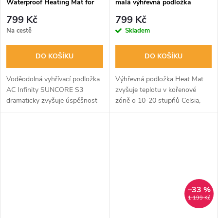
Waterproof Heating Mat for
malá výhřevná podložka
Seedlings with Heating
799 Kč
799 Kč
Controller, 25.4cm x 52.7cm
Na cestě
Skladem
DO KOŠÍKU
DO KOŠÍKU
Voděodolná vyhřívací podložka
Výhřevná podložka Heat Mat
AC Infinity SUNCORE S3
zvyšuje teplotu v kořenové
dramaticky zvyšuje úspěšnost
zóně o 10-20 stupňů Celsia,
klíčení a urychluje růst sazenic.
což podporuje úspěšné klíčení a
Díky inovativní FAR
zakořeňování rostlin.
infračervené fólii a přesnému
Doporučuje se dokoupit
ovladači...
termostat pro...
–33 %
1 199 Kč