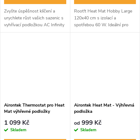
Zvyšte úspěšnost klíčení a
Root!t Heat Mat Hobby Large
urychlete růst vašich sazenic s
120x40 cm s izolací a
vyhřívací podložkou AC Infinity
spotřebou 60 W. Ideální pro
SUNCORE H5. Digitální ovladač
mladé rostliny a použití s Root!t
umožňuje přesné nastavení
thermostatem. Umožňuje
teploty, zatímco inovativní...
rovnoměrný ohřev a zkvalitňuje
podmínky...
Airontek Thermostat pro Heat
Airontek Heat Mat - Výhřevná
Mat výhřevné podložky
podložka
1 099 Kč
999 Kč
od
Skladem
Skladem