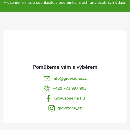
p
Vložením e-mailu souhlasíte s
podmínkami ochrany osobních údajů
a
t
í
info
@
growzone.cz
+420 773 997 903
Growzone na FB
growzone_cz