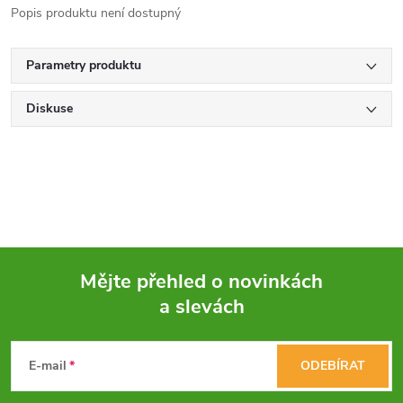
Popis produktu není dostupný
Parametry produktu
Diskuse
Mějte přehled o novinkách
a slevách
Z
á
E-mail
ODEBÍRAT