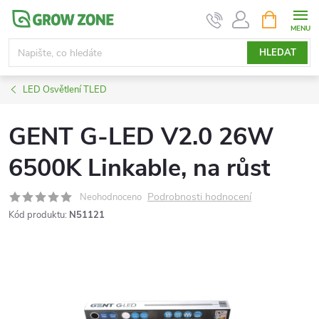
Přejít
NÁKUPNÍ
KOŠÍK
na
obsah
HLEDAT
LED Osvětlení TLED
GENT G-LED V2.0 26W
6500K Linkable, na růst
Podrobnosti hodnocení
Neohodnoceno
Kód produktu:
N51121