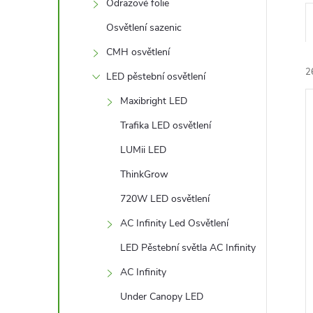
l
Odrazové folie
Osvětlení sazenic
CMH osvětlení
2
LED pěstební osvětlení
Maxibright LED
Trafika LED osvětlení
LUMii LED
ThinkGrow
í
i
720W LED osvětlení
AC Infinity Led Osvětlení
LED Pěstební světla AC Infinity
AC Infinity
Under Canopy LED