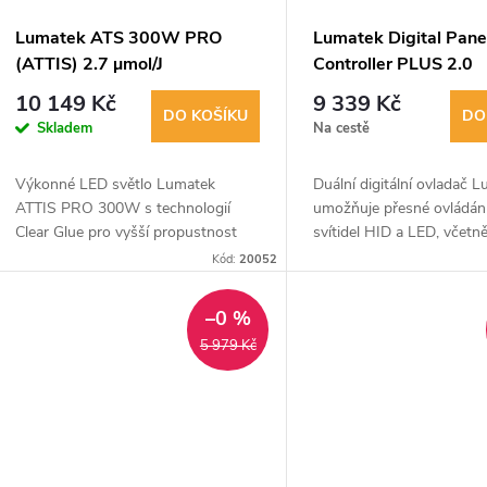
Lumatek ATS 300W PRO
Lumatek Digital Pane
(ATTIS) 2.7 µmol/J
Controller PLUS 2.0
(HID+LED)
10 149 Kč
9 339 Kč
DO KOŠÍKU
DO
Skladem
Na cestě
Výkonné LED světlo Lumatek
Duální digitální ovladač 
ATTIS PRO 300W s technologií
umožňuje přesné ovládán
Clear Glue pro vyšší propustnost
svítidel HID a LED, včetně
světla, delší životnost a odolnost.
teploty, stmívání, času a i
Kód:
20052
Nabízí rovnoměrný rozptyl světla na
světla. Obsahuje také mo
krátkou...
simulovat...
–0 %
5 979 Kč