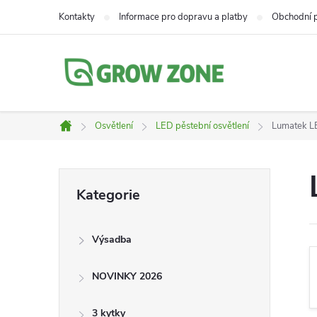
Přejít
Kontakty
Informace pro dopravu a platby
Obchodní 
na
obsah
Osvětlení
LED pěstební osvětlení
Lumatek LE
Domů
P
Přeskočit
Kategorie
kategorie
o
Výsadba
s
NOVINKY 2026
t
3 kytky