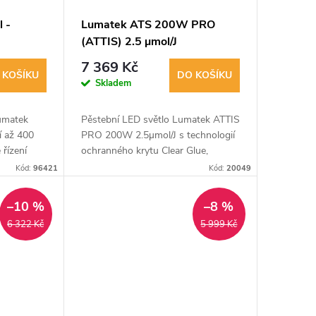
l -
Lumatek ATS 200W PRO
(ATTIS) 2.5 µmol/J
7 369 Kč
 KOŠÍKU
DO KOŠÍKU
Skladem
Lumatek
Pěstební LED světlo Lumatek ATTIS
í až 400
PRO 200W 2.5µmol/J s technologií
 řízení
ochranného krytu Clear Glue,
ntenzity
vysoce kvalitními ovladači Lumatek
Kód:
96421
Kód:
20049
žnost
a nejnovějšími LED diodami
Lumileds a Osram....
–10 %
–8 %
6 322 Kč
5 999 Kč