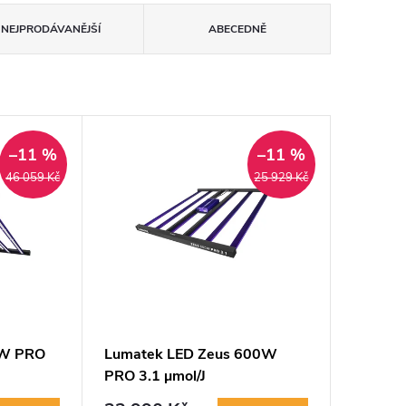
NEJPRODÁVANĚJŠÍ
ABECEDNĚ
–11 %
–11 %
46 059 Kč
25 929 Kč
0W PRO
Lumatek LED Zeus 600W
PRO 3.1 µmol/J