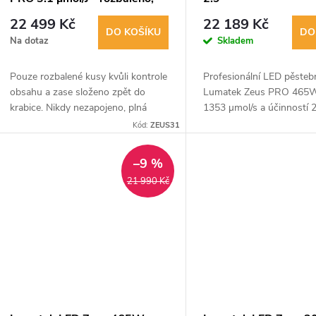
nepoužitý kus
22 499 Kč
22 189 Kč
DO KOŠÍKU
DO
Na dotaz
Skladem
Pouze rozbalené kusy kvůli kontrole
Profesionální LED pěstebn
obsahu a zase složeno zpět do
Lumatek Zeus PRO 465
krabice. Nikdy nezapojeno, plná
1353 µmol/s a účinností 2
záruka. Skladem omezený počet ks.
Stmívatelné, s vysokou o
Kód:
ZEUS31
Moderní LED grow svítidlo Zeus
vůči korozi a vodotěsnost
600W s...
Rovnoměrný...
–9 %
21 990 Kč