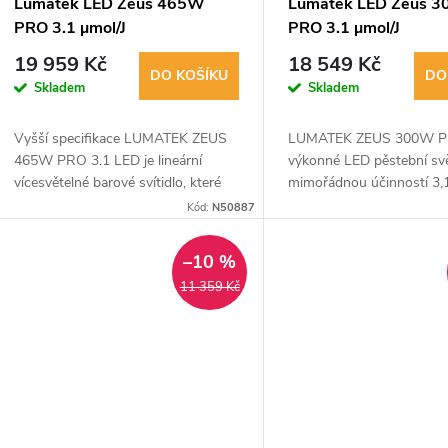
Lumatek LED Zeus 465W
Lumatek LED Zeus 
PRO 3.1 µmol/J
PRO 3.1 µmol/J
19 959 Kč
18 549 Kč
DO KOŠÍKU
DO
Skladem
Skladem
Vyšší specifikace LUMATEK ZEUS
LUMATEK ZEUS 300W PR
465W PRO 3.1 LED je lineární
výkonné LED pěstební svě
vícesvětelné barové svítidlo, které
mimořádnou účinností 3,1
produkuje velmi vysokou úroveň
Kód:
N50887
PPF 1450 mol/s a fotonovou
účinnost až 3,1 mol/J.
–10 %
11 359 Kč