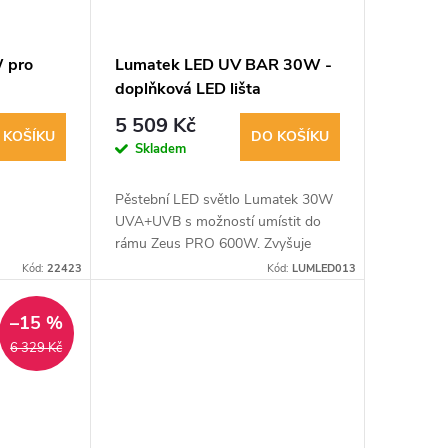
 pro
Lumatek LED UV BAR 30W -
doplňková LED lišta
5 509 Kč
 KOŠÍKU
DO KOŠÍKU
Skladem
Pěstební LED světlo Lumatek 30W
UVA+UVB s možností umístit do
rámu Zeus PRO 600W. Zvyšuje
obsah surovin o 30 %, kontroluje
Kód:
22423
Kód:
LUMLED013
plíseň a prodlužuje trvanlivost
rostlin. IP65, L90...
–15 %
6 329 Kč