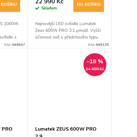
22 990 Kč
 KOŠÍKU
DO KOŠÍKU
Skladem
US 1000W
Nejnovější LED svítidlo Lumatek
Zeus 600W PRO 3.1 μmol/J. Vyšší
vítidlo s
účinnost než u předchozího typu.
 vysokou
Kód:
N49847
Kód:
N49135
 účinnosti
–18 %
24 499 Kč
W PRO
Lumatek ZEUS 600W PRO
2.9