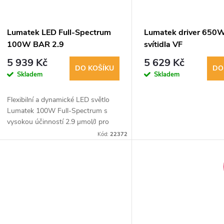
Lumatek LED Full-Spectrum
Lumatek driver 650W
100W BAR 2.9
svítidla VF
5 939 Kč
5 629 Kč
DO KOŠÍKU
DO
Skladem
Skladem
Flexibilní a dynamické LED světlo
Lumatek 100W Full-Spectrum s
vysokou účinností 2.9 µmol/J pro
pěstební prostor a propagaci
Kód:
22372
sazenic. IP65 odolnost, +60000
hodin životnost,...