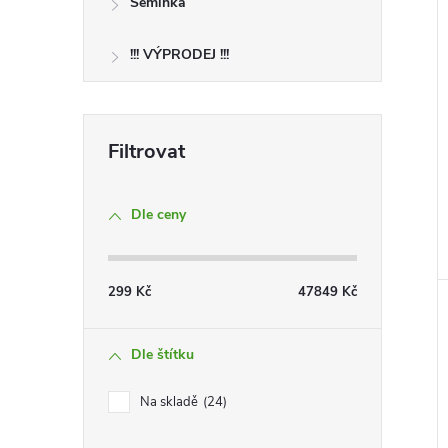
Semínka
!!! VÝPRODEJ !!!
Dle ceny
299
Kč
47849
Kč
Dle štítku
Na skladě
24