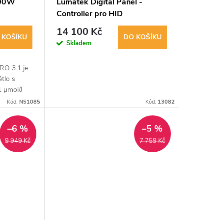
300W
Lumatek Digital Panel -
Controller pro HID
14 100 Kč
 KOŠÍKU
DO KOŠÍKU
Skladem
O 3.1 je
tlo s
 µmol/J
Kód:
N51085
Kód:
13082
–6 %
–5 %
9 949 Kč
7 759 Kč