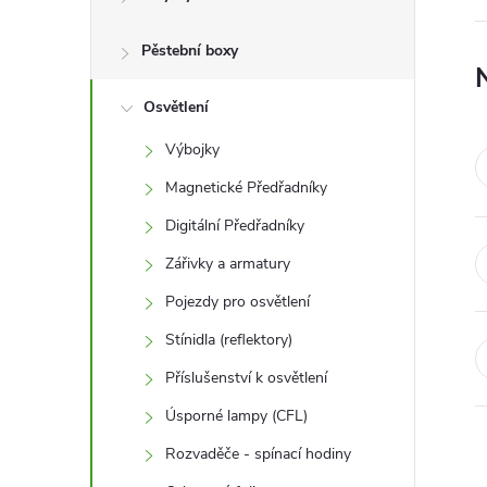
r
a
Pěstební boxy
n
Osvětlení
Výbojky
n
Magnetické Předřadníky
í
Digitální Předřadníky
Zářivky a armatury
p
Pojezdy pro osvětlení
a
Stínidla (reflektory)
n
Příslušenství k osvětlení
Úsporné lampy (CFL)
e
Rozvaděče - spínací hodiny