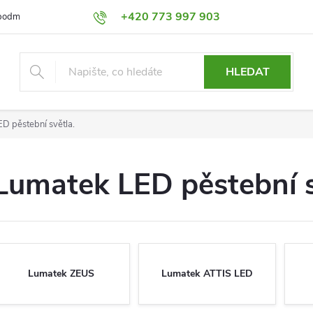
+420 773 997 903
podmínky
Výměna a Vrácení
Podmínky ochrany osobních údajů
HLEDAT
D pěstební světla.
Lumatek LED pěstební s
Lumatek ZEUS
Lumatek ATTIS LED