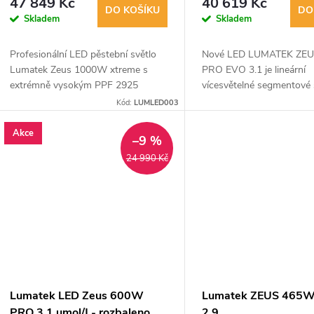
r
47 849 Kč
40 619 Kč
d
DO KOŠÍKU
DO
Skladem
Skladem
o
u
Profesionální LED pěstební světlo
Nové LED LUMATEK ZE
d
Lumatek Zeus 1000W xtreme s
PRO EVO 3.1 je lineární
k
extrémně vysokým PPF 2925
vícesvětelné segmentové s
u
µmol/s a účinností 2,9 µmol/J.
deseti tyčemi a extrémně
Kód:
LUMLED003
t
Ideální pro indoor a vertikální
úrovní PPF 3125 μmol/s a
k
pěstování. Možnost...
3,1 μmol/J.
Akce
–9 %
ů
24 990 Kč
t
ů
Lumatek LED Zeus 600W
Lumatek ZEUS 465
PRO 3.1 µmol/J - rozbaleno,
2.9