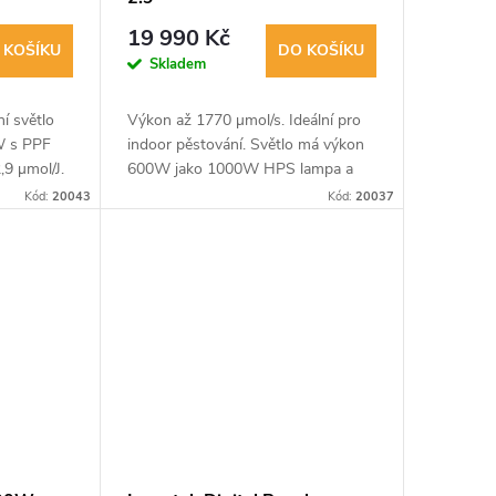
19 990 Kč
 KOŠÍKU
DO KOŠÍKU
Skladem
í světlo
Výkon až 1770 µmol/s. Ideální pro
W s PPF
indoor pěstování. Světlo má výkon
,9 µmol/J.
600W jako 1000W HPS lampa a
dolností
účinnost 2,9 µmol/J. Možnost
Kód:
20043
Kód:
20037
í IP65.
stmívání a vyšší odolnost vůči
korozi.