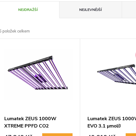
Ř
NEJDRAŽŠÍ
NEJLEVNĚJŠÍ
a
6
položek celkem
z
V
e
ý
n
p
p
s
r
p
Lumatek ZEUS 1000W
Lumatek ZEUS 100
o
XTREME PPFD CO2
EVO 3.1 µmol/J