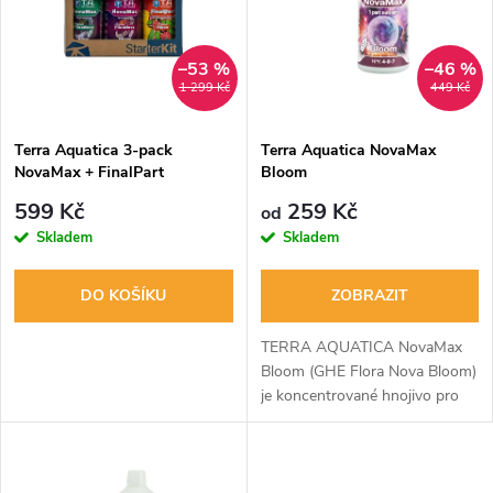
e
p
n
i
–53 %
–46 %
1 299 Kč
449 Kč
í
s
p
Terra Aquatica 3-pack
Terra Aquatica NovaMax
NovaMax + FinalPart
Bloom
p
r
599 Kč
259 Kč
od
r
Skladem
Skladem
o
o
DO KOŠÍKU
ZOBRAZIT
d
d
TERRA AQUATICA NovaMax
u
Bloom (GHE Flora Nova Bloom)
je koncentrované hnojivo pro
u
květovou fázi rostlin. Obsahuje
k
živné prvky a mikroprvky,
k
stabilizuje hodnotu EC a pH
pro...