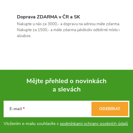
substráty. Obsahuje základní i
O
mikro...
v
Doprava ZDARMA v ČR a SK
Nakupte u nás za 3000,- a dopravu na adresu máte zdarma.
l
Nakupte za 1500,- a máte zdarma jakékoliv odběrné místo i
alzabox.
á
d
a
c
Mějte přehled o novinkách
í
a slevách
Z
p
á
E-mail
ODEBÍRAT
r
p
v
Vložením e-mailu souhlasíte s
podmínkami ochrany osobních údajů