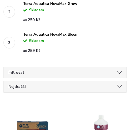
Terra Aquatica NovaMax Grow
Skladem
259 Kč
od
Terra Aquatica NovaMax Bloom
Skladem
259 Kč
od
Filtrovat
Ř
Nejdražší
a
Nejlevnější
V
Nejprodávanější
z
ý
Abecedně