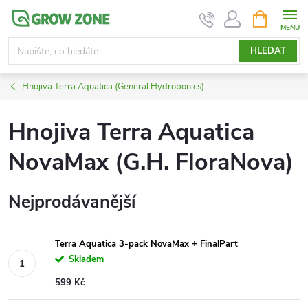
Přejít
NÁKUPNÍ
KOŠÍK
na
obsah
HLEDAT
Hnojiva Terra Aquatica (General Hydroponics)
Hnojiva Terra Aquatica
NovaMax (G.H. FloraNova)
Nejprodávanější
Terra Aquatica 3-pack NovaMax + FinalPart
Skladem
599 Kč