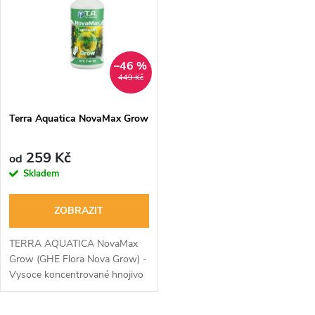
t
t
ů
ů
–46 %
449 Kč
Terra Aquatica NovaMax Grow
259 Kč
od
Skladem
ZOBRAZIT
TERRA AQUATICA NovaMax
Grow (GHE Flora Nova Grow) -
Vysoce koncentrované hnojivo
pro růst rostlin. Vhodné pro
hydroponické systémy i půdní