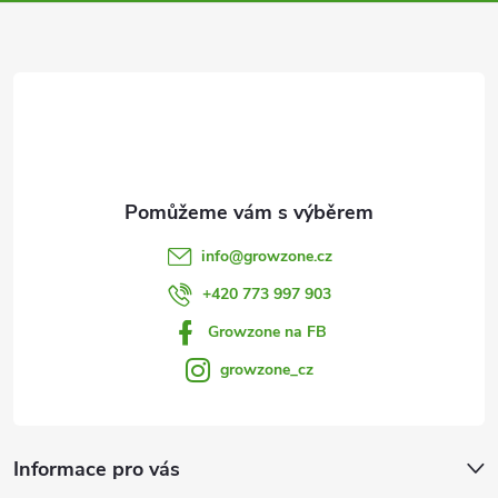
a
k
y
t
v
í
ý
p
i
info
@
growzone.cz
s
+420 773 997 903
u
Growzone na FB
growzone_cz
Informace pro vás