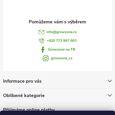
í
info
@
growzone.cz
+420 773 997 903
Growzone na FB
growzone_cz
Informace pro vás
Oblíbené kategorie
Přijímáme online platby