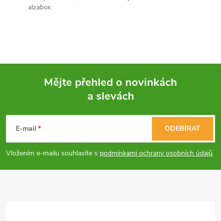
alzabox.
Mějte přehled o novinkách
a slevách
Z
á
E-mail
ODEBÍRAT
p
Vložením e-mailu souhlasíte s
podmínkami ochrany osobních údajů
a
t