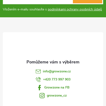
r
p
v
Vložením e-mailu souhlasíte s
podmínkami ochrany osobních údajů
a
k
y
t
v
í
ý
p
i
info
@
growzone.cz
s
+420 773 997 903
u
Growzone na FB
growzone_cz