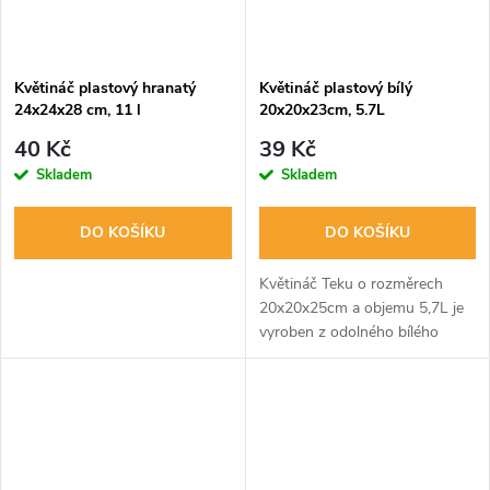
Květináč plastový hranatý
Květináč plastový bílý
24x24x28 cm, 11 l
20x20x23cm, 5.7L
40 Kč
39 Kč
Skladem
Skladem
DO KOŠÍKU
DO KOŠÍKU
Květináč Teku o rozměrech
20x20x25cm a objemu 5,7L je
vyroben z odolného bílého
plastu. Ideální pro pěstování
rostlin.