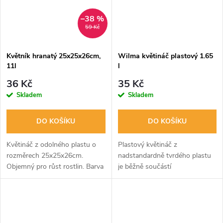
–38 %
59 Kč
Květník hranatý 25x25x26cm,
Wilma květináč plastový 1.65
11l
l
36 Kč
35 Kč
Skladem
Skladem
DO KOŠÍKU
DO KOŠÍKU
Květináč z odolného plastu o
Plastový květináč z
rozměrech 25x25x26cm.
nadstandardně tvrdého plastu
Objemný pro růst rostlin. Barva
je běžně součástí
černá.
hydroponických systémů
Wilma. Objem 1.65 litrů.