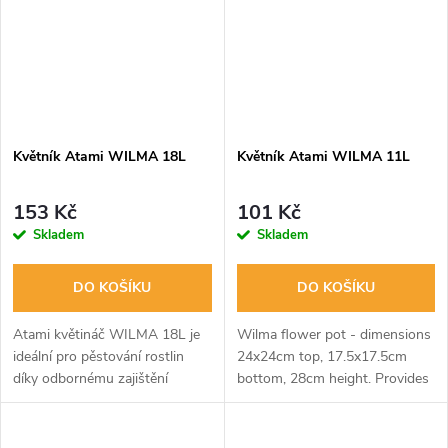
Květník Atami WILMA 18L
Květník Atami WILMA 11L
153 Kč
101 Kč
Skladem
Skladem
DO KOŠÍKU
DO KOŠÍKU
Atami květináč WILMA 18L je
Wilma flower pot - dimensions
ideální pro pěstování rostlin
24x24cm top, 17.5x17.5cm
díky odbornému zajištění
bottom, 28cm height. Provides
přísunu živin a možnosti
expert nutrient supply, no need
přesného plodění. Systém
for manual watering. Ideal for
umožňuje bezproblémové
professional growers.