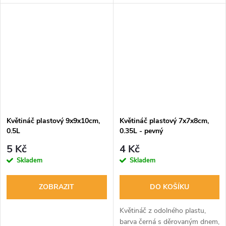
rozvinutého kořenového
systému. Objem 0,7L, rozměry
10x10x11cm.
Květináč plastový 9x9x10cm,
Květináč plastový 7x7x8cm,
0.5L
0.35L - pevný
5 Kč
4 Kč
Skladem
Skladem
ZOBRAZIT
DO KOŠÍKU
Květináč z odolného plastu,
barva černá s děrovaným dnem,