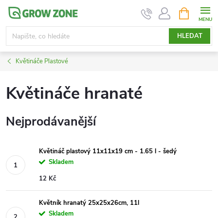
Přejít
NÁKUPNÍ
KOŠÍK
na
obsah
HLEDAT
Květináče Plastové
Květináče hranaté
Nejprodávanější
Květináč plastový 11x11x19 cm - 1.65 l - šedý
Skladem
12 Kč
Květník hranatý 25x25x26cm, 11l
Skladem