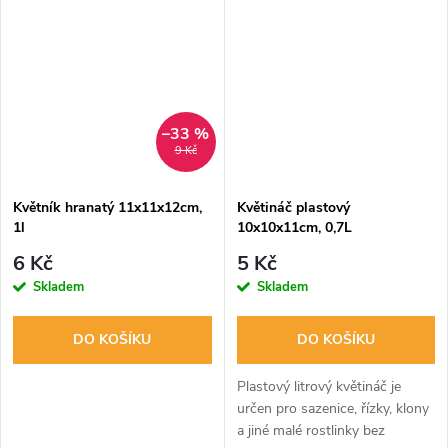
–33 %
9 Kč
Květník hranatý 11x11x12cm,
Květináč plastový
1l
10x10x11cm, 0,7L
6 Kč
5 Kč
Skladem
Skladem
DO KOŠÍKU
DO KOŠÍKU
Plastový litrový květináč je
určen pro sazenice, řízky, klony
a jiné malé rostlinky bez