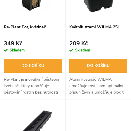
n
i
í
s
p
Re-Plant Pot, květináč
Květník Atami WILMA 25L
p
r
349 Kč
209 Kč
r
Skladem
Skladem
o
o
DO KOŠÍKU
DO KOŠÍKU
d
d
Re-Plant je inovativní pěstební
Atami květináč WILMA
u
květináč, který umožňuje
umožňuje rostlinám optimální
pěstování rostlin bez nutnosti
přísun živin a umožňuje plodit
u
přesazování během celého
bez nutnosti ručního zalévání.
k
cyklu. Díky systému postupně
Speciálně navržen pro
k
rozšiřujícího se objemu se
profesionální pěstitele. Rozměr
t
kořenový...
33x33x33,7cm.
t