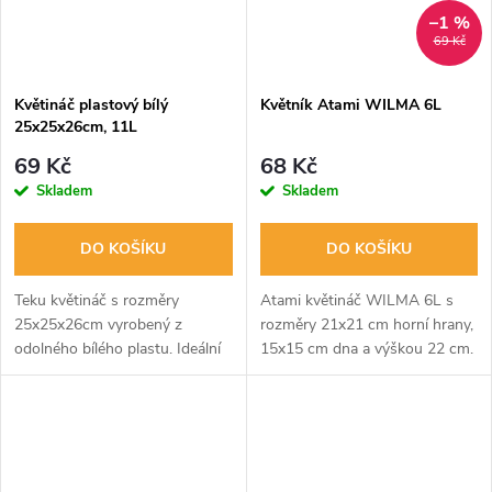
–1 %
69 Kč
Květináč plastový bílý
Květník Atami WILMA 6L
25x25x26cm, 11L
69 Kč
68 Kč
Skladem
Skladem
DO KOŠÍKU
DO KOŠÍKU
Teku květináč s rozměry
Atami květináč WILMA 6L s
25x25x26cm vyrobený z
rozměry 21x21 cm horní hrany,
odolného bílého plastu. Ideální
15x15 cm dna a výškou 22 cm.
pro květiny.
Systém Wilma zajišťuje přísun
živin bez ručního zalévání a je
vhodný pro profesionální...