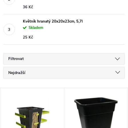
36 Kč
Květník hranatý 20x20x23cm, 5,7l
Skladem
25 Kč
Filtrovat
Ř
Nejdražší
a
Nejlevnější
V
Nejprodávanější
z
ý
Abecedně
e
p