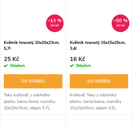
–13 %
–50 %
29 Kč
32 Kč
Květník hranatý 20x20x23cm,
Květník hranatý 15x15x20cm,
5,7l
3,4l
25 Kč
16 Kč
Skladem
Skladem
DO KOŠÍKU
DO KOŠÍKU
Teku květináč z odolného
Květináč Teku z odolného
plastu, barva černá, rozměry
plastu, černá barva, rozměry
20x20x25cm, objem 5,7L.
15x15x20cm, objem 3,5L.
Ideální pro pěstování rostlin v
ideální pro pěstování rostlin.
interiéru i exteriéru.