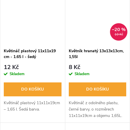
–20 %
10 Kč
Květináč plastový 11x11x19
Květník hranatý 13x13x13cm,
cm - 1.65 l - šedý
1,55l
12 Kč
8 Kč
Skladem
Skladem
DO KOŠÍKU
DO KOŠÍKU
Květináč plastový 11x11x19cm
Květináč z odolného plastu,
– 1,65 l. Šedá barva.
černé barvy, o rozměrech
11x11x19cm a objemu 1,65L.
Ideální pro pěstování rostlin v
interiéru i exteriéru.