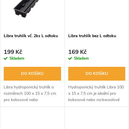
ů
ů
Libra truhlík vč. 2ks L odtoku
Libra truhlík bez L odtoku
199 Kč
169 Kč
Skladem
Skladem
DO KOŠÍKU
DO KOŠÍKU
Libra hydroponický truhlík o
Hydroponický truhlík Libra 100
rozměrech 100 x 15 x 7,5 cm
x 15 x 7,5 cm je ideální pro
pro kokosové nebo
kokosové nebo rockwoolové
rockwoolové rohože. Obsahuje
rohože. Bez odtokových
odtokové kolínky a má objem
kolínek, s přirozeným sklonem
cca 19 litrů. Umožňuje přesnou
dna pro prevenci přelití. Objem
konstrukci pro...
cca 19...