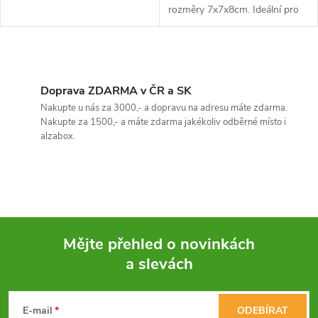
rozměry 7x7x8cm. Ideální pro
malé rostliny a vnitřní dekoraci.
O
v
Doprava ZDARMA v ČR a SK
Nakupte u nás za 3000,- a dopravu na adresu máte zdarma.
l
Nakupte za 1500,- a máte zdarma jakékoliv odběrné místo i
alzabox.
á
d
a
c
Mějte přehled o novinkách
í
a slevách
Z
p
á
E-mail
ODEBÍRAT