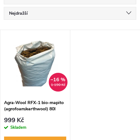
Ř
Nejdražší
a
Nejlevnější
V
Nejprodávanější
z
ý
Abecedně
e
p
n
i
–16 %
1 190 Kč
í
s
p
Agra-Wool RFX-1 bio-mapito
(agrofoam/earthwool) 80l
p
r
999 Kč
r
Skladem
o