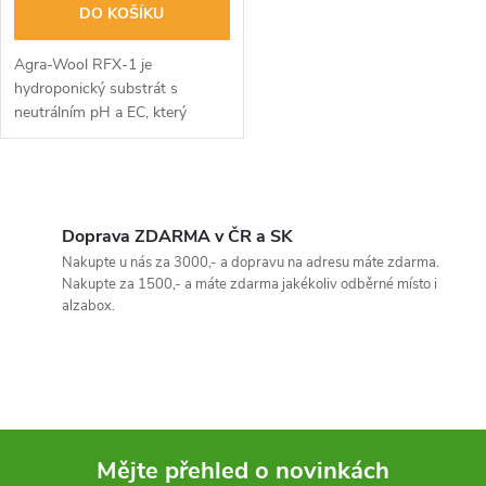
o
DO KOŠÍKU
d
d
Agra-Wool RFX-1 je
u
hydroponický substrát s
neutrálním pH a EC, který
u
poskytuje ideální podmínky pro
k
tvorbu bohatého kořenového
k
systému. Zabraňuje vzniku
O
t
plísní, odolává škůdcům...
t
v
Doprava ZDARMA v ČR a SK
ů
Nakupte u nás za 3000,- a dopravu na adresu máte zdarma.
ů
l
Nakupte za 1500,- a máte zdarma jakékoliv odběrné místo i
alzabox.
á
d
a
c
Mějte přehled o novinkách