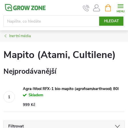
Přejít
NÁKUPNÍ
KOŠÍK
na
obsah
HLEDAT
Inertní média
Mapito (Atami, Cultilene)
Nejprodávanější
Agra-Wool RFX-1 bio-mapito (agrofoam/earthwool) 80l
Skladem
999 Kč
Filtrovat