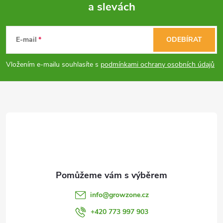
í
a slevách
Z
p
á
E-mail
ODEBÍRAT
r
p
v
Vložením e-mailu souhlasíte s
podmínkami ochrany osobních údajů
a
k
y
t
v
í
ý
p
i
info
@
growzone.cz
s
+420 773 997 903