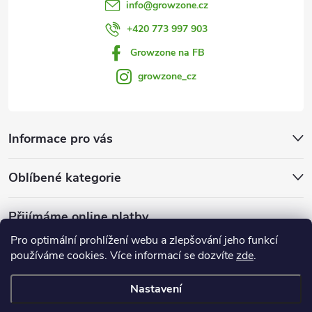
info
@
growzone.cz
+420 773 997 903
Growzone na FB
growzone_cz
Informace pro vás
Oblíbené kategorie
Přijímáme online platby
Pro optimální prohlížení webu a zlepšování jeho funkcí
používáme cookies. Více informací se dozvíte
zde
.
Nastavení
Copyright 2026
Growzone.cz
. Všechna práva vyhrazena.
Upravit