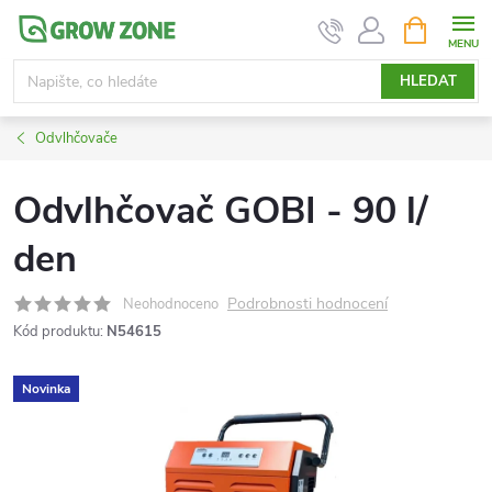
Přejít
NÁKUPNÍ
KOŠÍK
na
obsah
HLEDAT
Odvlhčovače
Odvlhčovač GOBI - 90 l/
den
Podrobnosti hodnocení
Neohodnoceno
Kód produktu:
N54615
Novinka