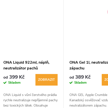
Kompatibilní s pevným i fl
potrubím....
ONA Liquid 922ml, náplň,
ONA Gel 1l, neutraliz
neutralizátor pachů
zápachu
399 Kč
389 Kč
od
od
ZOBRAZIT
Z
Skladem
Skladem
ONA Liquid s vůní čerstvého prádla
ONA GEL Apple Crumble
rychle neutralizuje nepříjemné pachy
Kanadský osvěžovač vzd
bez toxických látek. Obsahuje
neutralizátorem zápachu