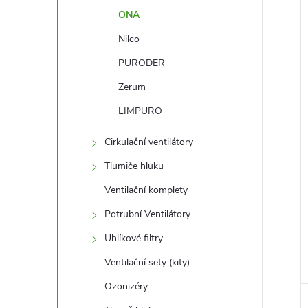
l
ONA
Nilco
í
i
PURODER
Zerum
LIMPURO
Cirkulační ventilátory
Tlumiče hluku
Ventilační komplety
Potrubní Ventilátory
Uhlíkové filtry
Ventilační sety (kity)
Ozonizéry