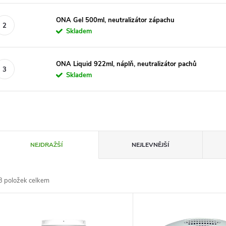
ONA Gel 500ml, neutralizátor zápachu
Skladem
ONA Liquid 922ml, náplň, neutralizátor pachů
Skladem
Ř
NEJDRAŽŠÍ
NEJLEVNĚJŠÍ
a
3
položek celkem
z
V
e