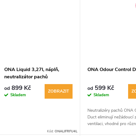
k
ů
t
ů
ONA Liquid 3,27l, náplň,
ONA Odour Control D
neutralizátor pachů
899 Kč
599 Kč
od
od
ZOBRAZIT
Z
Skladem
Skladem
Neutralizéry pachů ONA 
Duct eliminují nežádoucí 
ventilaci, vhodné pro růz
s malým průměrem potrub
Kód:
ONALIFRFU4L