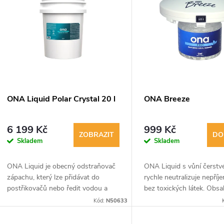
ý
n
p
p
s
r
p
ONA Liquid Polar Crystal 20 l
ONA Breeze
o
r
6 199 Kč
999 Kč
d
ZOBRAZIT
DO
Skladem
Skladem
o
u
ONA Liquid je obecný odstraňovač
ONA Liquid s vůní čerstv
d
zápachu, který lze přidávat do
rychle neutralizuje nepří
k
postřikovačů nebo ředit vodou a
bez toxických látek. Obsa
u
používat jako mycí prostředek.
přírodní terpeny, které likv
Kód:
N50633
t
organické i anorganické pa