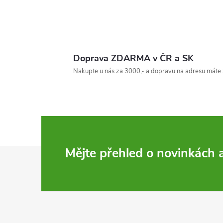
Doprava ZDARMA v ČR a SK
l
Nakupte u nás za 3000,- a dopravu na adresu máte 
Z
Mějte přehled o novinkách
í
á
p
r