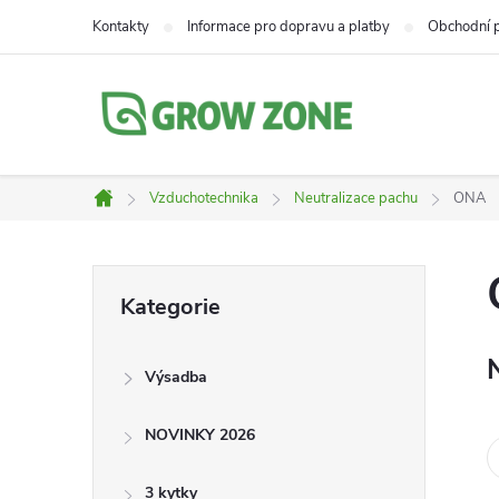
Přejít
Kontakty
Informace pro dopravu a platby
Obchodní 
na
obsah
Vzduchotechnika
Neutralizace pachu
ONA
Domů
P
Přeskočit
Kategorie
kategorie
o
Výsadba
s
NOVINKY 2026
t
3 kytky