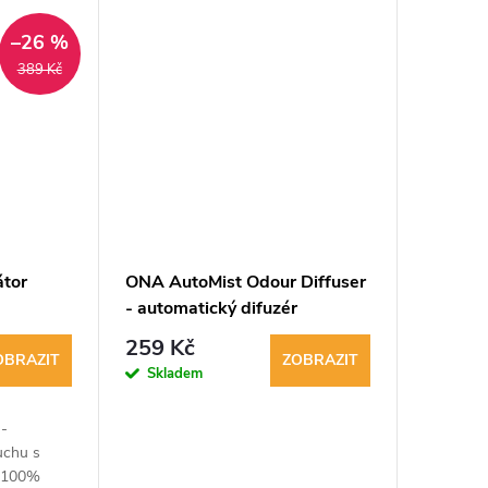
exibilním
–26 %
389 Kč
átor
ONA AutoMist Odour Diffuser
- automatický difuzér
259 Kč
OBRAZIT
ZOBRAZIT
Skladem
 -
uchu s
. 100%