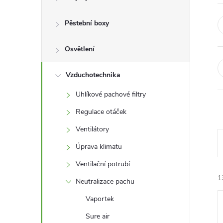
r
a
Pěstební boxy
n
Osvětlení
n
Vzduchotechnika
Uhlíkové pachové filtry
í
Regulace otáček
p
Ventilátory
Úprava klimatu
a
Ventilační potrubí
n
1
Neutralizace pachu
e
Vaportek
Sure air