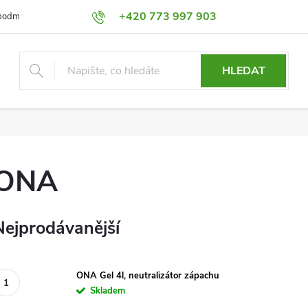
+420 773 997 903
podmínky
Výměna a Vrácení
Podmínky ochrany osobních údajů
HLEDAT
ONA
Nejprodávanější
ONA Gel 4l, neutralizátor zápachu
Skladem