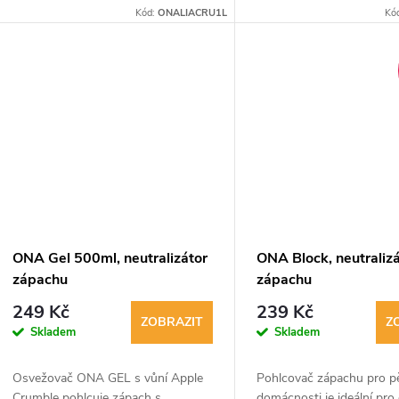
přírodní terpeny, které likvidují
biologický, s antibakteriál
Kód:
ONALIACRU1L
Kó
organické i anorganické pachy a...
vlastnostmi. Snadná obsl
vhodný do malých prosto
ONA Gel 500ml, neutralizátor
ONA Block, neutraliz
zápachu
zápachu
249 Kč
239 Kč
ZOBRAZIT
Z
Skladem
Skladem
Osvežovač ONA GEL s vůní Apple
Pohlcovač zápachu pro pě
Crumble pohlcuje zápach s
domácnosti je ideální pro 