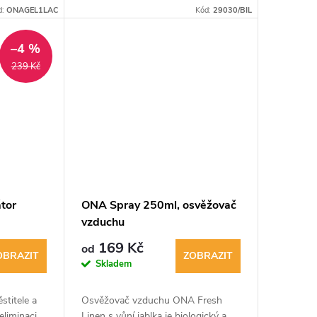
ními
d:
ONAGEL1LAC
Kód:
29030/BIL
uha,
r.
–4 %
239 Kč
átor
ONA Spray 250ml, osvěžovač
vzduchu
169 Kč
od
OBRAZIT
ZOBRAZIT
Skladem
stitele a
Osvěžovač vzduchu ONA Fresh
eliminaci
Linen s vůní jablka je biologický a