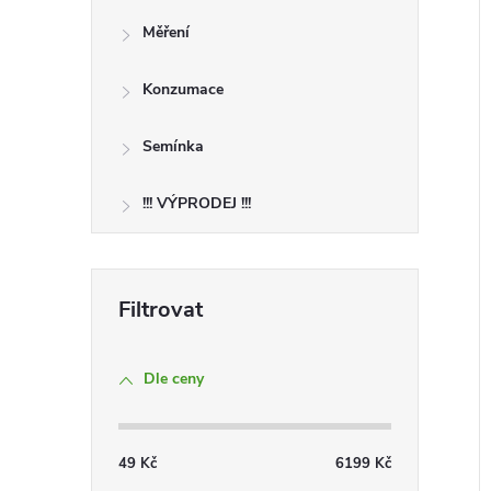
Měření
Konzumace
Semínka
!!! VÝPRODEJ !!!
Dle ceny
49
Kč
6199
Kč