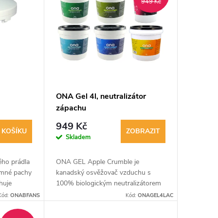
949 Kč
ONA Gel 4l, neutralizátor
zápachu
949 Kč
 KOŠÍKU
ZOBRAZIT
Skladem
ého prádla
ONA GEL Apple Crumble je
jemné pachy
kanadský osvěžovač vzduchu s
huje
100% biologickým neutralizátorem
idují
zápachu. Obsahuje rostlinné
Kód:
ONABFANS
Kód:
ONAGEL4LAC
chy a...
terpeny s antibakteriálními
vlastnostmi. Snadná obsluha -...