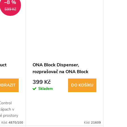
–8 %
599 Kč
uct
ONA Block Dispenser,
rozprašovač na ONA Block
399 Kč
OBRAZIT
DO KOŠÍKU
Skladem
Control
zápach v
né prostory
í.
Kód:
4870/100
Kód:
21609