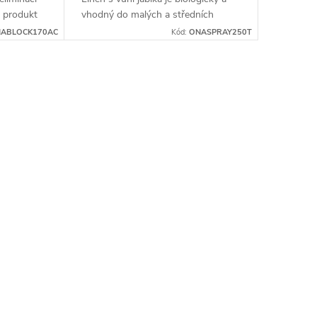
ý produkt
vhodný do malých a středních
chu.
prostor. Obsahuje rostlinné terpeny
ABLOCK170AC
Kód:
ONASPRAY250T
s antibakteriálními vlastnostmi.
Ideální pro...