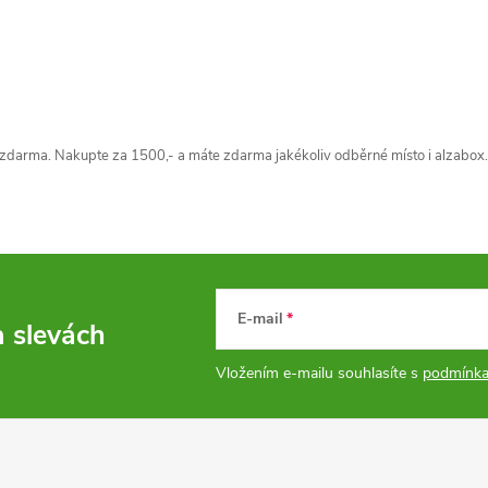
O
v
zdarma. Nakupte za 1500,- a máte zdarma jakékoliv odběrné místo i alzabox.
á
d
a
E-mail
c
a slevách
Vložením e-mailu souhlasíte s
podmínka
p