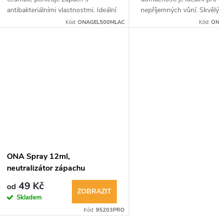
antibakteriálními vlastnostmi. Ideální
nepříjemných vůní. Skvěl
do domácností a pro pěstitele.
pro efektivní čištění vzdu
Kód:
ONAGEL500MLAC
Kód:
ON
Jednoduché použití.
ONA Spray 12ml,
neutralizátor zápachu
49 Kč
od
ZOBRAZIT
Skladem
Kód:
95203PRO