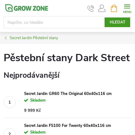
Přejít
NÁKUPNÍ
KOŠÍK
na
obsah
HLEDAT
Secret Jardin Pěstební stany
Pěstební stany Dark Street
Nejprodávanější
Secret Jardin GR60 The Original 60x40x116 cm
Skladem
9 999 Kč
Secret Jardin FS100 For Twenty 60x40x116 cm
Skladem