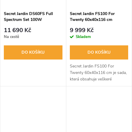
ů
ů
Secret Jardin DS60FS Full
Secret Jardin FS100 For
Spectrum Set 100W
Twenty 60x40x116 cm
11 690 Kč
9 999 Kč
Na cestě
Skladem
DO KOŠÍKU
DO KOŠÍKU
Secret Jardin FS100 For
Twenty 60x40x116 cm je sada,
která obsahuje veškeré
vybavení potřebné k indoor
pěstování: stan, LED osvětlení s
plným spektrem, ventilační
systém,...