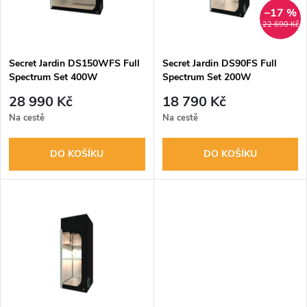
n
i
–17 %
22 690 Kč
í
s
p
Secret Jardin DS150WFS Full
Secret Jardin DS90FS Full
Spectrum Set 400W
Spectrum Set 200W
p
r
28 990 Kč
18 790 Kč
r
Na cestě
Na cestě
o
o
DO KOŠÍKU
DO KOŠÍKU
d
d
u
u
k
k
t
t