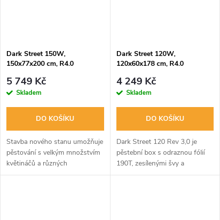
Dark Street 150W,
Dark Street 120W,
150x77x200 cm, R4.0
120x60x178 cm, R4.0
5 749 Kč
4 249 Kč
Skladem
Skladem
DO KOŠÍKU
DO KOŠÍKU
Stavba nového stanu umožňuje
Dark Street 120 Rev 3,0 je
pěstování s velkým množstvím
pěstební box s odraznou fólií
květináčů a různých
190T, zesílenými švy a
zavlažovacích systémů. Ideální
plastovými rohy. Obsahuje
pro 600W HPS výbojku nebo
vybavení pro ventilaci a kabeláž.
LED do 400W. Snadné
V balení jsou popruhy, háčky,...
sestavení, vybavení...