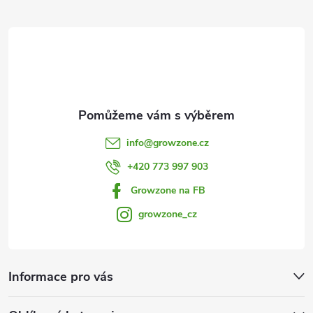
y
t
v
í
ý
p
i
info
@
growzone.cz
s
+420 773 997 903
u
Growzone na FB
growzone_cz
Informace pro vás