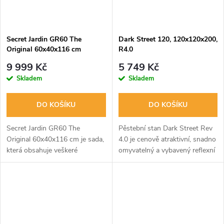
Secret Jardin GR60 The
Dark Street 120, 120x120x200,
Original 60x40x116 cm
R4.0
9 999 Kč
5 749 Kč
Skladem
Skladem
DO KOŠÍKU
DO KOŠÍKU
Secret Jardin GR60 The
Pěstební stan Dark Street Rev
Original 60x40x116 cm je sada,
4.0 je cenově atraktivní, snadno
která obsahuje veškeré
omyvatelný a vybavený reflexní
vybavení potřebné k zahájení
fólií pro zlepšení distribuce
indoor pěstování: stan, LED
světla rostlinám. Kompletní
osvětlení na růst, ventilační
ventilace a příslušenství...
systém,...