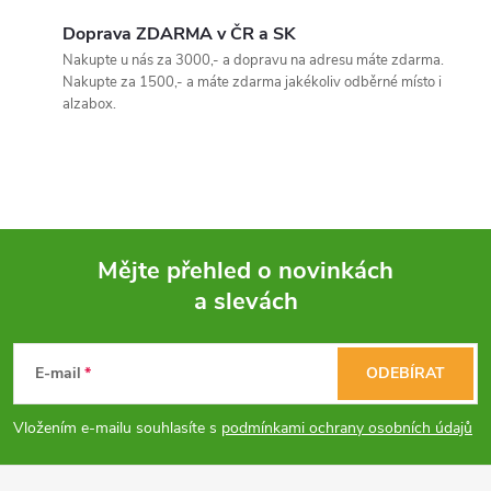
v
Doprava ZDARMA v ČR a SK
Nakupte u nás za 3000,- a dopravu na adresu máte zdarma.
l
Nakupte za 1500,- a máte zdarma jakékoliv odběrné místo i
alzabox.
á
d
a
c
Mějte přehled o novinkách
í
a slevách
Z
p
á
E-mail
ODEBÍRAT
r
p
v
Vložením e-mailu souhlasíte s
podmínkami ochrany osobních údajů
a
k