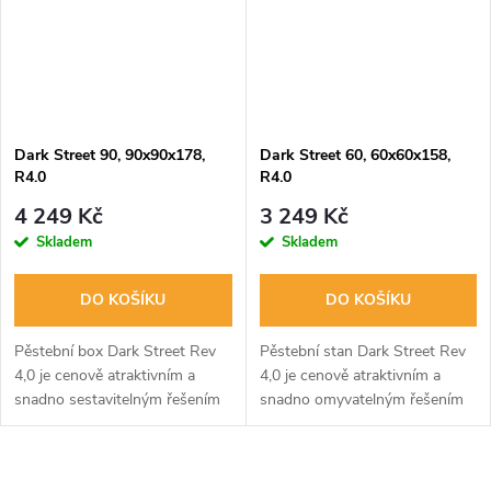
Dark Street 90, 90x90x178,
Dark Street 60, 60x60x158,
R4.0
R4.0
4 249 Kč
3 249 Kč
Skladem
Skladem
DO KOŠÍKU
DO KOŠÍKU
Pěstební box Dark Street Rev
Pěstební stan Dark Street Rev
4,0 je cenově atraktivním a
4,0 je cenově atraktivním a
snadno sestavitelným řešením
snadno omyvatelným řešením
pro pěstování rostlin. Obsahuje
pro pěstování rostlin. Obsahuje
reflexní fólii, omyvatelný
reflexní fólii Mylar 210D,
interiér, ventilaci a další...
dostatek ventilace a...
O