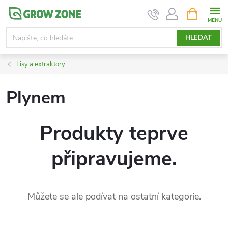
Přejít
NÁKUPNÍ
KOŠÍK
na
obsah
HLEDAT
Lisy a extraktory
Plynem
Produkty teprve
připravujeme.
Můžete se ale podívat na ostatní kategorie.