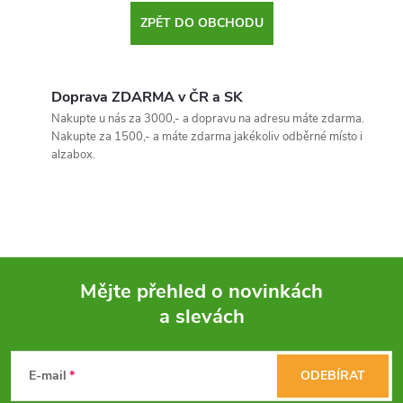
ZPĚT DO OBCHODU
Doprava ZDARMA v ČR a SK
Nakupte u nás za 3000,- a dopravu na adresu máte zdarma.
Nakupte za 1500,- a máte zdarma jakékoliv odběrné místo i
alzabox.
Mějte přehled o novinkách
a slevách
Z
á
E-mail
ODEBÍRAT