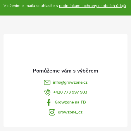
p
Vložením e-mailu souhlasíte s
podmínkami ochrany osobních údajů
a
t
í
info
@
growzone.cz
+420 773 997 903
Growzone na FB
growzone_cz