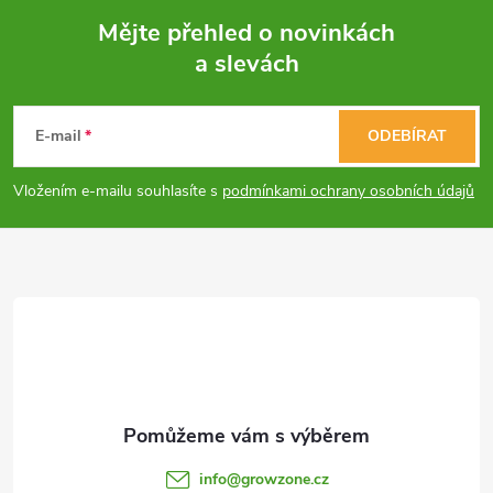
c
Mějte přehled o novinkách
í
a slevách
Z
p
á
E-mail
ODEBÍRAT
r
p
v
Vložením e-mailu souhlasíte s
podmínkami ochrany osobních údajů
a
k
y
t
v
í
ý
p
i
info
@
growzone.cz