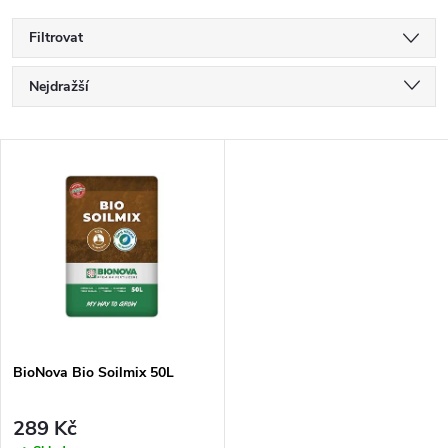
Filtrovat
Ř
Nejdražší
a
Nejlevnější
V
Nejprodávanější
z
ý
Abecedně
e
p
n
i
í
s
p
BioNova Bio Soilmix 50L
p
r
289 Kč