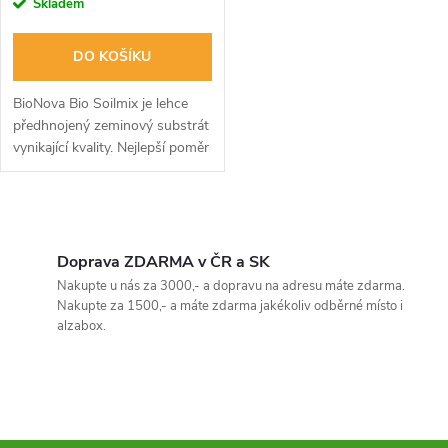
r
Skladem
o
o
DO KOŠÍKU
d
d
BioNova Bio Soilmix je lehce
u
předhnojený zeminový substrát
vynikající kvality. Nejlepší poměr
u
cena/výkon na trhu!
k
k
O
t
t
v
Doprava ZDARMA v ČR a SK
ů
Nakupte u nás za 3000,- a dopravu na adresu máte zdarma.
ů
l
Nakupte za 1500,- a máte zdarma jakékoliv odběrné místo i
alzabox.
á
d
a