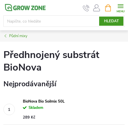
Přejít
NÁKUPNÍ
KOŠÍK
na
obsah
HLEDAT
Půdní mixy
Předhnojený substrát
BioNova
Nejprodávanější
BioNova Bio Soilmix 50L
Skladem
289 Kč